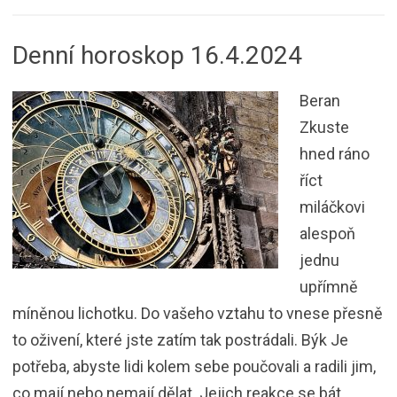
Denní horoskop 16.4.2024
Beran
Zkuste
hned ráno
říct
miláčkovi
alespoň
jednu
upřímně
míněnou lichotku. Do vašeho vztahu to vnese přesně
to oživení, které jste zatím tak postrádali. Býk Je
potřeba, abyste lidi kolem sebe poučovali a radili jim,
co mají nebo nemají dělat. Jejich reakce se bát