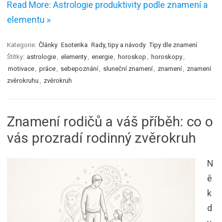
Read More: Astrologie produktivity podle znamení a
elementu »
Kategorie:
Články
Esoterika
Rady, tipy a návody
Tipy dle znamení
Štítky:
astrologie
,
elementy
,
energie
,
horoskop
,
horoskopy
,
motivace
,
práce
,
sebepoznání
,
sluneční znamení
,
znamení
,
znamení
zvěrokruhu
,
zvěrokruh
Znamení rodičů a váš příběh: co o
vás prozradí rodinný zvěrokruh
N
ě
k
d