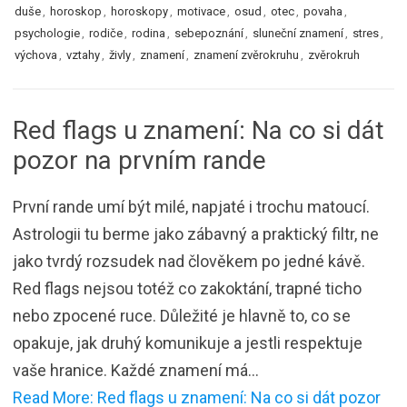
duše
,
horoskop
,
horoskopy
,
motivace
,
osud
,
otec
,
povaha
,
psychologie
,
rodiče
,
rodina
,
sebepoznání
,
sluneční znamení
,
stres
,
výchova
,
vztahy
,
živly
,
znamení
,
znamení zvěrokruhu
,
zvěrokruh
Red flags u znamení: Na co si dát
pozor na prvním rande
První rande umí být milé, napjaté i trochu matoucí.
Astrologii tu berme jako zábavný a praktický filtr, ne
jako tvrdý rozsudek nad člověkem po jedné kávě.
Red flags nejsou totéž co zakoktání, trapné ticho
nebo zpocené ruce. Důležité je hlavně to, co se
opakuje, jak druhý komunikuje a jestli respektuje
vaše hranice. Každé znamení má…
Read More: Red flags u znamení: Na co si dát pozor