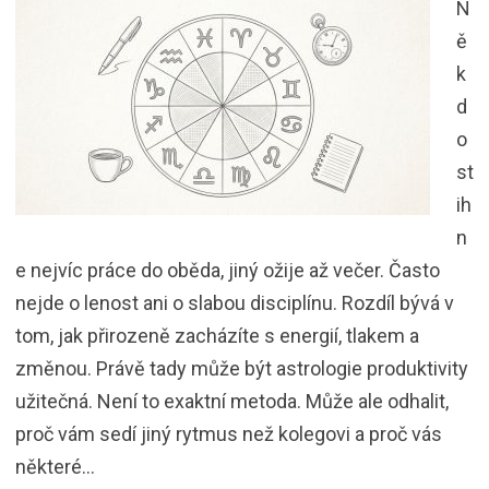
N
ě
k
d
o
st
ih
n
e nejvíc práce do oběda, jiný ožije až večer. Často
nejde o lenost ani o slabou disciplínu. Rozdíl bývá v
tom, jak přirozeně zacházíte s energií, tlakem a
změnou. Právě tady může být astrologie produktivity
užitečná. Není to exaktní metoda. Může ale odhalit,
proč vám sedí jiný rytmus než kolegovi a proč vás
některé…