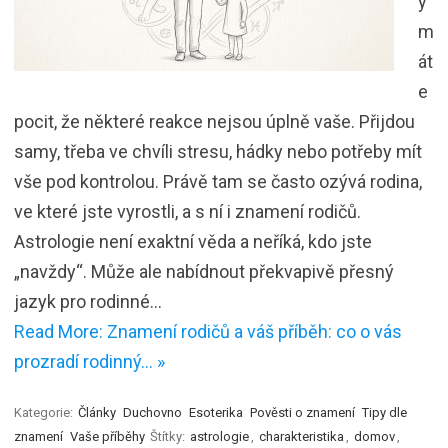
y
m
át
e
pocit, že některé reakce nejsou úplně vaše. Přijdou
samy, třeba ve chvíli stresu, hádky nebo potřeby mít
vše pod kontrolou. Právě tam se často ozývá rodina,
ve které jste vyrostli, a s ní i znamení rodičů.
Astrologie není exaktní věda a neříká, kdo jste
„navždy“. Může ale nabídnout překvapivě přesný
jazyk pro rodinné…
Read More: Znamení rodičů a váš příběh: co o vás
prozradí rodinný… »
Kategorie:
Články
Duchovno
Esoterika
Pověsti o znamení
Tipy dle
znamení
Vaše příběhy
Štítky:
astrologie
,
charakteristika
,
domov
,