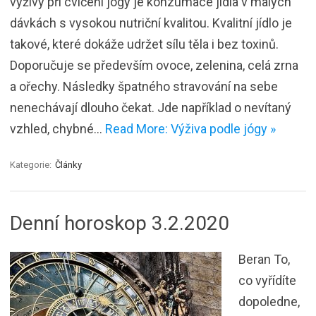
výživy při cvičení jógy je konzumace jídla v malých
dávkách s vysokou nutriční kvalitou. Kvalitní jídlo je
takové, které dokáže udržet sílu těla i bez toxinů.
Doporučuje se především ovoce, zelenina, celá zrna
a ořechy. Následky špatného stravování na sebe
nenechávají dlouho čekat. Jde například o nevítaný
vzhled, chybné…
Read More: Výživa podle jógy »
Kategorie:
Články
Denní horoskop 3.2.2020
Beran To,
co vyřídíte
dopoledne,