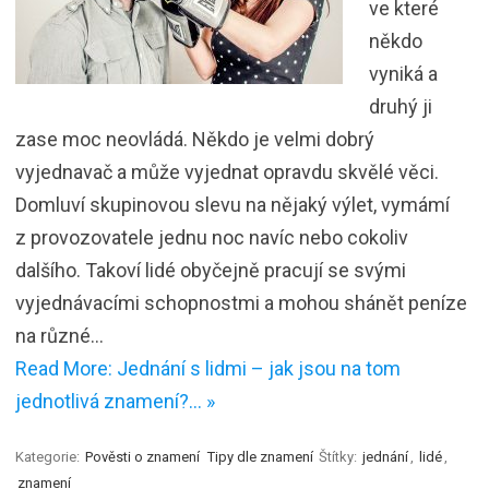
ve které
někdo
vyniká a
druhý ji
zase moc neovládá. Někdo je velmi dobrý
vyjednavač a může vyjednat opravdu skvělé věci.
Domluví skupinovou slevu na nějaký výlet, vymámí
z provozovatele jednu noc navíc nebo cokoliv
dalšího. Takoví lidé obyčejně pracují se svými
vyjednávacími schopnostmi a mohou shánět peníze
na různé…
Read More: Jednání s lidmi – jak jsou na tom
jednotlivá znamení?… »
Kategorie:
Pověsti o znamení
Tipy dle znamení
Štítky:
jednání
,
lidé
,
znamení