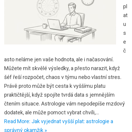
pl
at
u
s
e
č
asto neláme jen vaše hodnota, ale i načasování.
Můžete mít skvělé výsledky, a přesto narazit, když
šéf řeší rozpočet, chaos v týmu nebo vlastní stres.
Právě proto může být cesta k vyššímu platu
praktičtější, když spojíte tvrdá data s jemnějším
čtením situace. Astrologie vám nepodepíše mzdový
dodatek, ale může pomoct vybrat chvíli,…
Read More: Jak vyjednat vyšší plat: astrologie a
správný okamžik »