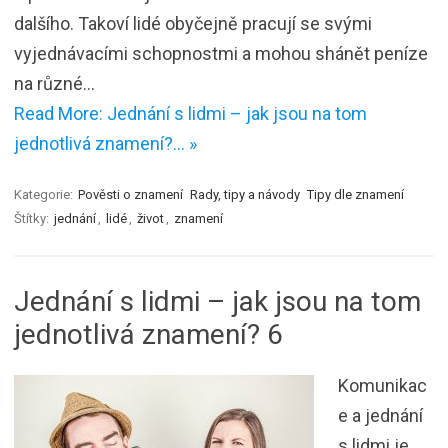
dalšího. Takoví lidé obyčejně pracují se svými
vyjednávacími schopnostmi a mohou shánět peníze
na různé…
Read More: Jednání s lidmi – jak jsou na tom
jednotlivá znamení?… »
Kategorie:
Pověsti o znamení
Rady, tipy a návody
Tipy dle znamení
Štítky:
jednání
,
lidé
,
život
,
znamení
Jednání s lidmi – jak jsou na tom
jednotlivá znamení? 6
Komunikac
e a jednání
s lidmi je