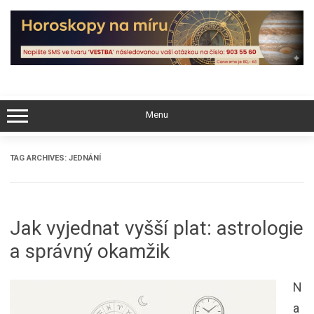
Skip
to
content
Menu
TAG ARCHIVES:
JEDNÁNÍ
Jak vyjednat vyšší plat: astrologie
a správný okamžik
N
a