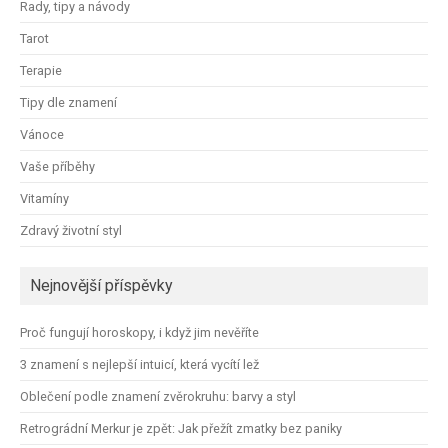
Rady, tipy a návody
Tarot
Terapie
Tipy dle znamení
Vánoce
Vaše příběhy
Vitamíny
Zdravý životní styl
Nejnovější příspěvky
Proč fungují horoskopy, i když jim nevěříte
3 znamení s nejlepší intuicí, která vycítí lež
Oblečení podle znamení zvěrokruhu: barvy a styl
Retrográdní Merkur je zpět: Jak přežít zmatky bez paniky