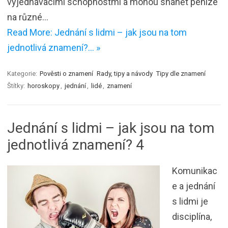
vyjednávacími schopnostmi a mohou shánět peníze
na různé…
Read More: Jednání s lidmi – jak jsou na tom
jednotlivá znamení?… »
Kategorie:
Pověsti o znamení
Rady, tipy a návody
Tipy dle znamení
Štítky:
horoskopy
,
jednání
,
lidé
,
znamení
Jednání s lidmi – jak jsou na tom
jednotlivá znamení? 4
Komunikac
e a jednání
s lidmi je
disciplína,