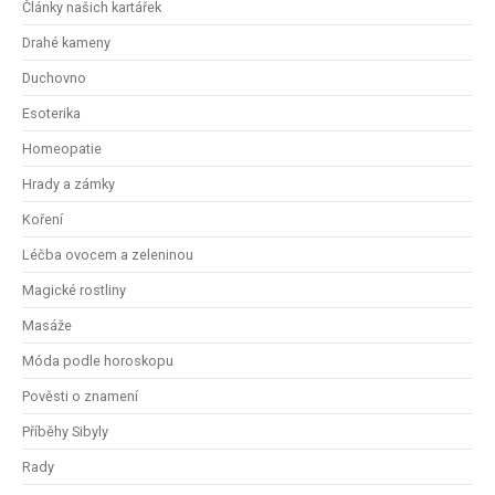
Články našich kartářek
Drahé kameny
Duchovno
Esoterika
Homeopatie
Hrady a zámky
Koření
Léčba ovocem a zeleninou
Magické rostliny
Masáže
Móda podle horoskopu
Pověsti o znamení
Příběhy Sibyly
Rady