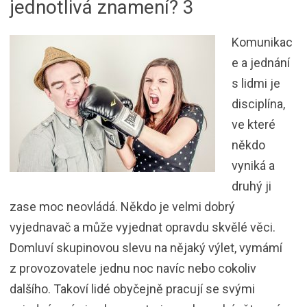
jednotlivá znamení? 3
Komunikac
e a jednání
s lidmi je
disciplína,
ve které
někdo
vyniká a
druhý ji
zase moc neovládá. Někdo je velmi dobrý
vyjednavač a může vyjednat opravdu skvělé věci.
Domluví skupinovou slevu na nějaký výlet, vymámí
z provozovatele jednu noc navíc nebo cokoliv
dalšího. Takoví lidé obyčejně pracují se svými