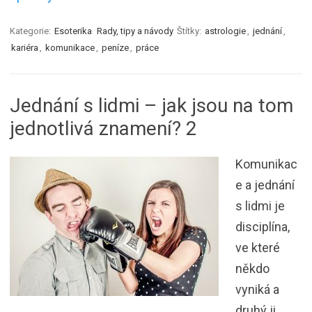
Kategorie:
Esoterika
Rady, tipy a návody
Štítky:
astrologie
,
jednání
,
kariéra
,
komunikace
,
peníze
,
práce
Jednání s lidmi – jak jsou na tom
jednotlivá znamení? 2
Komunikac
e a jednání
s lidmi je
disciplína,
ve které
někdo
vyniká a
druhý ji