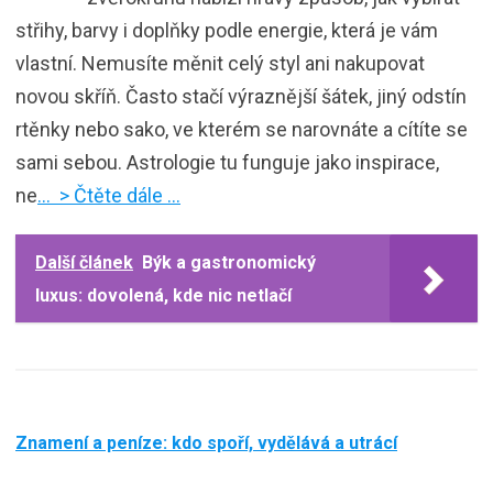
střihy, barvy i doplňky podle energie, která je vám
vlastní. Nemusíte měnit celý styl ani nakupovat
novou skříň. Často stačí výraznější šátek, jiný odstín
rtěnky nebo sako, ve kterém se narovnáte a cítíte se
sami sebou. Astrologie tu funguje jako inspirace,
ne
… > Čtěte dále …
Další článek
Býk a gastronomický
luxus: dovolená, kde nic netlačí
Znamení a peníze: kdo spoří, vydělává a utrácí