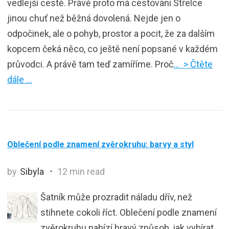
vedlejší cestě. Právě proto má cestování Střelce
jinou chuť než běžná dovolená. Nejde jen o
odpočinek, ale o pohyb, prostor a pocit, že za dalším
kopcem čeká něco, co ještě není popsané v každém
průvodci. A právě tam teď zamíříme. Proč
… > Čtěte
dále …
Oblečení podle znamení zvěrokruhu: barvy a styl
by
Sibyla
12 min read
Šatník může prozradit náladu dřív, než
stihnete cokoli říct. Oblečení podle znamení
zvěrokruhu nabízí hravý způsob, jak vybírat