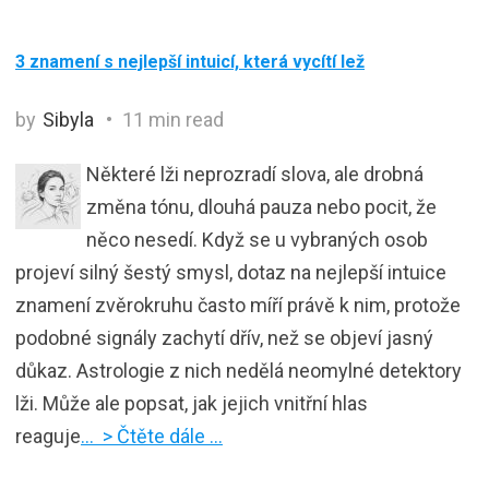
3 znamení s nejlepší intuicí, která vycítí lež
by
Sibyla
11 min read
Některé lži neprozradí slova, ale drobná
změna tónu, dlouhá pauza nebo pocit, že
něco nesedí. Když se u vybraných osob
projeví silný šestý smysl, dotaz na nejlepší intuice
znamení zvěrokruhu často míří právě k nim, protože
podobné signály zachytí dřív, než se objeví jasný
důkaz. Astrologie z nich nedělá neomylné detektory
lži. Může ale popsat, jak jejich vnitřní hlas
reaguje
… > Čtěte dále …