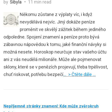
by
Sibyla
11 min read
Někomu zůstane z výplaty víc, i když
nevydělává nejvíc. Jiný dokáže peníze
proměnit ve skvělý zážitek během jediného
odpoledne. Spojení znamení a peníze proto bývá
zábavnou nápovědou k tomu, jaké finanční návyky si
možná nesete. Horoskop neurčuje stav vašeho účtu
ani z vás neudělá milionáře. Může ale pojmenovat
sklony, které se v penězích projevují, třeba trpělivost,
chuť riskovat, potřebu bezpečí
… > Čtěte dále …
Nepříjemné stránky znamení: Kde může zvěrokruh