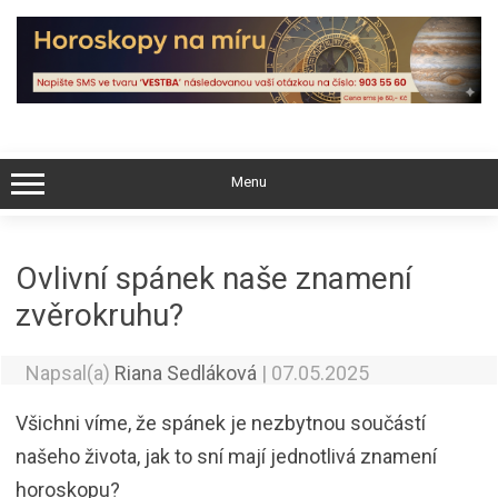
Skip
to
content
Menu
Ovlivní spánek naše znamení
zvěrokruhu?
Napsal(a)
Riana Sedláková
|
07.05.2025
Všichni víme, že spánek je nezbytnou součástí
našeho života, jak to sní mají jednotlivá znamení
horoskopu?