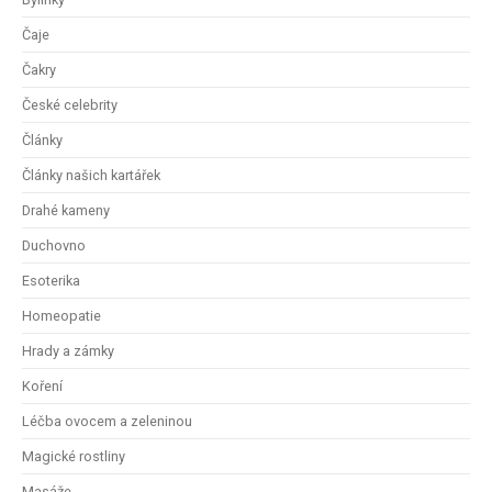
Čaje
Čakry
České celebrity
Články
Články našich kartářek
Drahé kameny
Duchovno
Esoterika
Homeopatie
Hrady a zámky
Koření
Léčba ovocem a zeleninou
Magické rostliny
Masáže