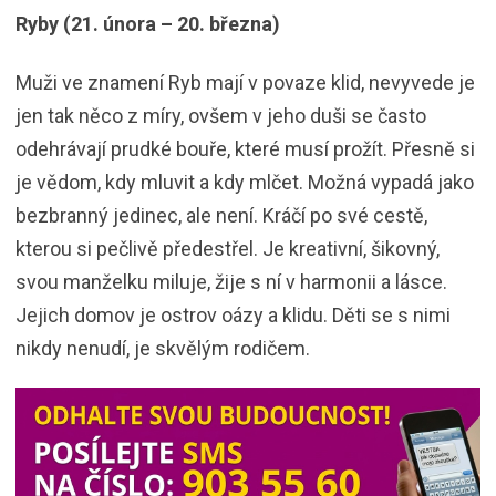
Ryby (21. února – 20. března)
Muži ve znamení Ryb mají v povaze klid, nevyvede je
jen tak něco z míry, ovšem v jeho duši se často
odehrávají prudké bouře, které musí prožít. Přesně si
je vědom, kdy mluvit a kdy mlčet. Možná vypadá jako
bezbranný jedinec, ale není. Kráčí po své cestě,
kterou si pečlivě předestřel. Je kreativní, šikovný,
svou manželku miluje, žije s ní v harmonii a lásce.
Jejich domov je ostrov oázy a klidu. Děti se s nimi
nikdy nenudí, je skvělým rodičem.