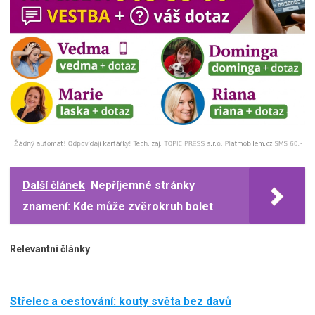
Další článek
Nepříjemné stránky
znamení: Kde může zvěrokruh bolet
Relevantní články
Střelec a cestování: kouty světa bez davů