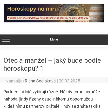
Skip
to
content
Menu
Otec a manžel – jaký bude podle
horoskopu? 1
Napsal(a)
Riana Sedláková
|
20.03.2025
Partnera si lidé vybírají různě. Někdy tomu pomůže
náhoda, jindy řízený osud, někomu dopomůžou
k ideálnímu partnerovi přátelé, jindy se znáte takřka