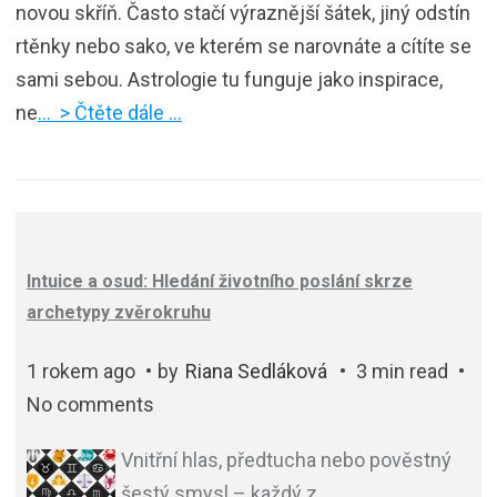
novou skříň. Často stačí výraznější šátek, jiný odstín
rtěnky nebo sako, ve kterém se narovnáte a cítíte se
sami sebou. Astrologie tu funguje jako inspirace,
ne
… > Čtěte dále …
Intuice a osud: Hledání životního poslání skrze
archetypy zvěrokruhu
1 rokem ago
by
Riana Sedláková
3 min read
No comments
Vnitřní hlas, předtucha nebo pověstný
šestý smysl – každý z
…