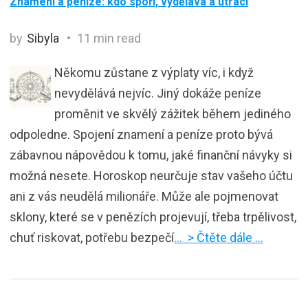
Znamení a peníze: kdo spoří, vydělává a utrácí
by
Sibyla
11 min read
Někomu zůstane z výplaty víc, i když
nevydělává nejvíc. Jiný dokáže peníze
proměnit ve skvělý zážitek během jediného
odpoledne. Spojení znamení a peníze proto bývá
zábavnou nápovědou k tomu, jaké finanční návyky si
možná nesete. Horoskop neurčuje stav vašeho účtu
ani z vás neudělá milionáře. Může ale pojmenovat
sklony, které se v penězích projevují, třeba trpělivost,
chuť riskovat, potřebu bezpečí
… > Čtěte dále …