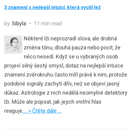
3 znamení s nejlepší intuicí, která vycítí lež
by
Sibyla
11 min read
Některé lži neprozradí slova, ale drobná
změna tónu, dlouhá pauza nebo pocit, že
něco nesedí. Když se u vybraných osob
projeví silný šestý smysl, dotaz na nejlepší intuice
znamení zvěrokruhu často míří právě k nim, protože
podobné signály zachytí dřív, než se objeví jasný
důkaz. Astrologie z nich nedělá neomylné detektory
lži. Může ale popsat, jak jejich vnitřní hlas
reaguje
… > Čtěte dále …