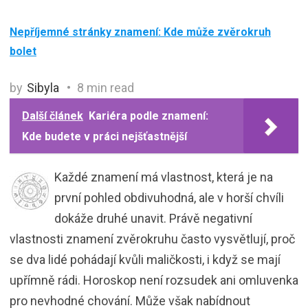
Nepříjemné stránky znamení: Kde může zvěrokruh
bolet
by
Sibyla
8 min read
Další článek
Kariéra podle znamení:
Kde budete v práci nejšťastnější
Každé znamení má vlastnost, která je na
první pohled obdivuhodná, ale v horší chvíli
dokáže druhé unavit. Právě negativní
vlastnosti znamení zvěrokruhu často vysvětlují, proč
se dva lidé pohádají kvůli maličkosti, i když se mají
upřímně rádi. Horoskop není rozsudek ani omluvenka
pro nevhodné chování. Může však nabídnout