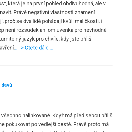
, která je na první pohled obdivuhodná, ale v
unavit. Právě negativní vlastnosti znamení
, proč se dva lidé pohádají kvůli maličkosti, i
kop není rozsudek ani omluvenka pro nevhodné
itelný jazyk pro chvíle, kdy jste příliš
zavření.
… > Čtěte dále …
z davů
e všechno nalinkované. Když má před sebou příliš
čne pokukovat po vedlejší cestě. Právě proto má