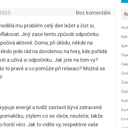
.2025
Bez komentáře
R
edělá mu problém celý den ležet a číst si,
And
poflakovat. Jiný zase tento způsob odpočinku
Bab
počívá aktivně. Doma, při úklidu, někde na
Byli
Někdo jede rád na dovolenou na hory, kde pořádá
Čaj
oři a užívá si odpočinku. Jak jste na tom vy?
Čak
ás to pravé a co pomůže při relaxaci? Možná se
Česk
!
Člá
Člán
Dra
kypuje energií a tudíž zastavit bývá zatraceně
Duc
pomaličku, stylem co se vleče, neuteče, takže
Esot
 horší věci. Jak to vidíte vy, respektive vaše