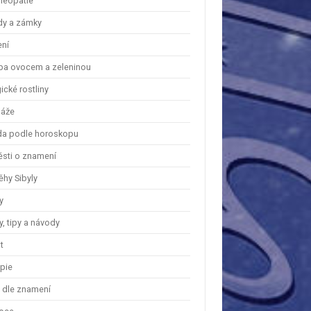
eopatie
dy a zámky
ení
ba ovocem a zeleninou
cké rostliny
áže
a podle horoskopu
ěsti o znamení
ěhy Sibyly
y
, tipy a návody
t
apie
y dle znamení