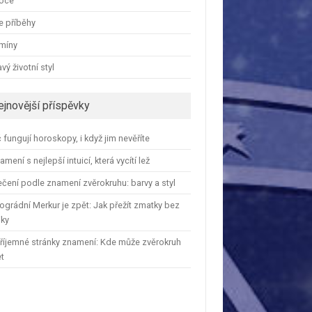
oce
e příběhy
amíny
vý životní styl
ejnovější příspěvky
 fungují horoskopy, i když jim nevěříte
amení s nejlepší intuicí, která vycítí lež
čení podle znamení zvěrokruhu: barvy a styl
ográdní Merkur je zpět: Jak přežít zmatky bez
iky
říjemné stránky znamení: Kde může zvěrokruh
et