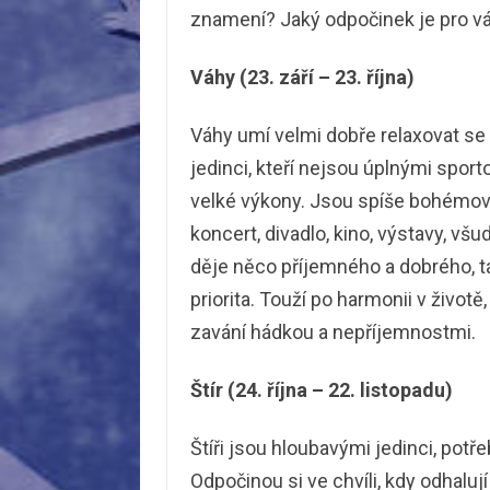
znamení? Jaký odpočinek je pro v
Váhy (23. září – 23. října)
Váhy umí velmi dobře relaxovat se s
jedinci, kteří nejsou úplnými sport
velké výkony. Jsou spíše bohémové, 
koncert, divadlo, kino, výstavy, všu
děje něco příjemného a dobrého, ta
priorita. Touží po harmonii v život
zavání hádkou a nepříjemnostmi.
Štír (24. října – 22. listopadu)
Štíři jsou hloubavými jedinci, potř
Odpočinou si ve chvíli, kdy odhalu