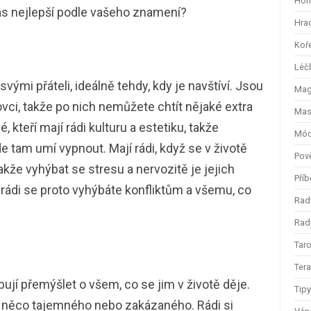
Hom
ás nejlepší podle vašeho znamení?
Hra
Koř
Léč
vými přáteli, ideálně tehdy, kdy je navštíví. Jsou
Magi
ovci, takže po nich nemůžete chtít nějaké extra
Mas
kteří mají rádi kulturu a estetiku, takže
Mód
de tam umí vypnout. Mají rádi, když se v životě
Pov
kže vyhýbat se stresu a nervozitě je jejich
Příb
ě, rádi se proto vyhýbáte konfliktům a všemu, co
Rad
Rady
Taro
Ter
ebují přemýšlet o všem, co se jim v životě děje.
Tip
jí něco tajemného nebo zakázaného. Rádi si