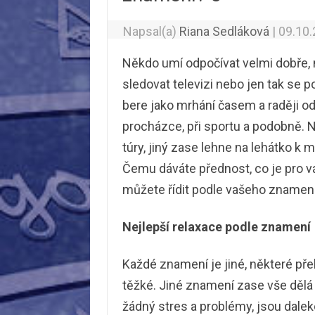
Napsal(a)
Riana Sedláková
|
09.10
Někdo umí odpočívat velmi dobře, n
sledovat televizi nebo jen tak se 
bere jako mrhání časem a raději od
procházce, při sportu a podobně. 
túry, jiný zase lehne na lehátko k m
Čemu dáváte přednost, co je pro v
můžete řídit podle vašeho znamení
Nejlepší relaxace podle znamení
Každé znamení je jiné, některé pře
těžké. Jiné znamení zase vše dělá 
žádný stres a problémy, jsou daleko