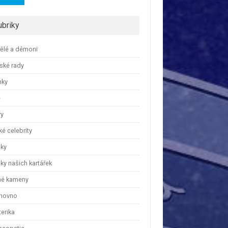
ubriky
ělé a démoni
ské rady
nky
e
ry
é celebrity
nky
ky našich kartářek
hé kameny
hovno
erika