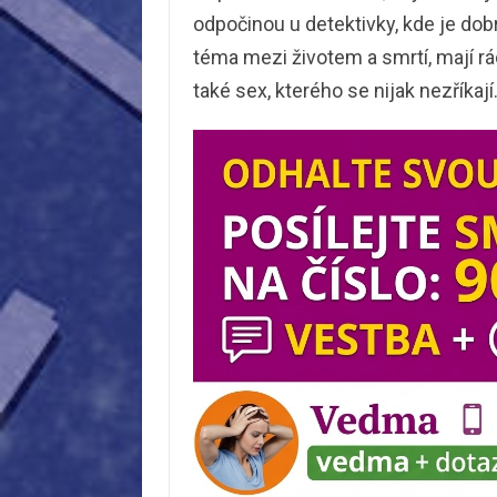
odpočinou u detektivky, kde je dob
téma mezi životem a smrtí, mají r
také sex, kterého se nijak nezříkají