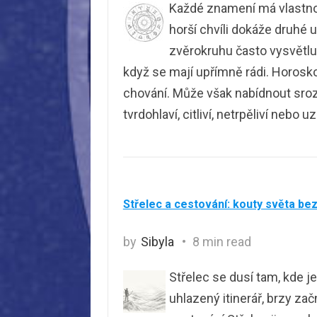
Každé znamení má vlastnost
horší chvíli dokáže druhé 
zvěrokruhu často vysvětlují
když se mají upřímně rádi. Horos
chování. Může však nabídnout srozum
tvrdohlaví, citliví, netrpěliví nebo u
Střelec a cestování: kouty světa be
by
Sibyla
8 min read
Střelec se dusí tam, kde j
uhlazený itinerář, brzy za