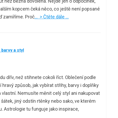
uť než běžná dovolená. Nejde jen o odpočinek,
a dalším kopcem čeká něco, co ještě není popsané
ď zamíříme. Proč
… > Čtěte dále …
barvy a styl
u dřív, než stihnete cokoli říct. Oblečení podle
hravý způsob, jak vybírat střihy, barvy i doplňky
m vlastní. Nemusíte měnit celý styl ani nakupovat
 šátek, jiný odstín rtěnky nebo sako, ve kterém
. Astrologie tu funguje jako inspirace,