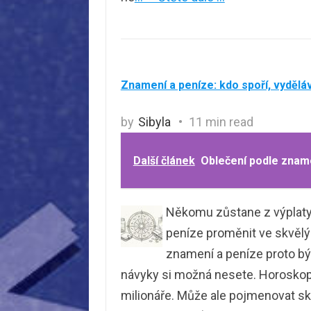
Znamení a peníze: kdo spoří, vyděláv
by
Sibyla
11 min read
Další článek
Oblečení podle zname
Někomu zůstane z výplaty v
peníze proměnit ve skvělý
znamení a peníze proto bý
návyky si možná nesete. Horoskop 
milionáře. Může ale pojmenovat skl