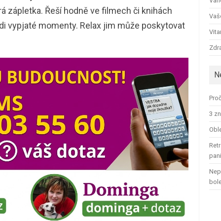
Ván
rá zápletka. Řeší hodně ve filmech či knihách
Vaš
ádi vypjaté momenty. Relax jim může poskytovat
Vit
.
Zdra
N
Proč
3 zn
Oble
Retr
pan
Nep
bol