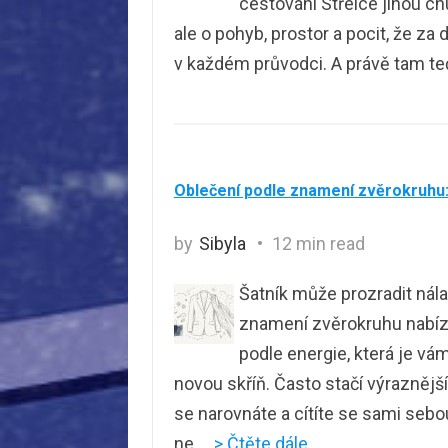
cestování Střelce jinou ch
ale o pohyb, prostor a pocit, že z
v každém průvodci. A právě tam te
Oblečení podle znamení zvěrokruhu: 
by
Sibyla
12 min read
Šatník může prozradit nálad
znamení zvěrokruhu nabízí 
podle energie, která je vá
novou skříň. Často stačí výraznější
se narovnáte a cítíte se sami sebou
ne
… > Čtěte dále …