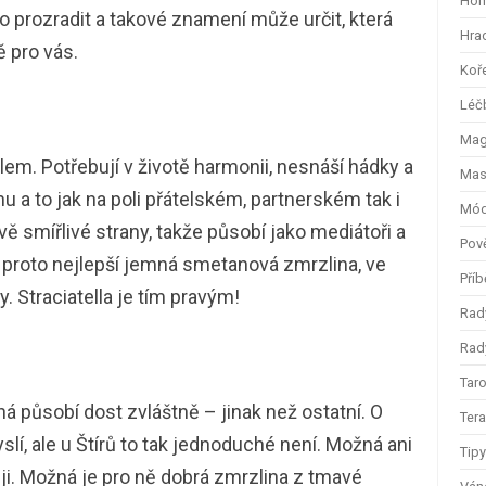
Hom
prozradit a takové znamení může určit, která
Hra
ě pro vás.
Koř
Léč
Magi
lem. Potřebují v životě harmonii, nesnáší hádky a
Mas
u a to jak na poli přátelském, partnerském tak i
Mód
 smířlivé strany, takže působí jako mediátoři a
Pov
 je proto nejlepší jemná smetanová zmrzlina, ve
Příb
. Straciatella je tím pravým!
Rad
Rady
Taro
ná působí dost zvláštně – jinak než ostatní. O
Ter
lí, ale u Štírů to tak jednoduché není. Možná ani
Tip
ěji. Možná je pro ně dobrá zmrzlina z tmavé