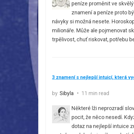
peníze proměnit ve skvělý
znamení a peníze proto bý
návyky si možná nesete. Horoskop 
milionáře. Může ale pojmenovat skl
trpělivost, chuť riskovat, potřebu 
3 znamení s nejlepší intuicí, která vyc
by
Sibyla
11 min read
Některé lži neprozradí sl
pocit, že něco nesedí. Kdy
dotaz na nejlepší intuice 