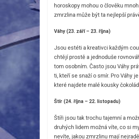
horoskopy mohou o člověku mnoho 
zmrzlina může být ta nejlepší práv
Váhy (23. září – 23. října)
Jsou estéti a kreativci každým cou
chtějí prostě a jednoduše rovnováh
tom osobním. Často jsou Váhy právě
ti, kteří se snaží o smír. Pro Váhy
které najdete malé kousky čokolády
Štír (24. října – 22. listopadu)
Štíři jsou tak trochu tajemní a mož
druhých lidem možná víte, co si mys
nevíte, jakou zmrzlinu mají nejrad