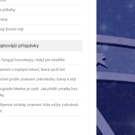
oce
e příběhy
amíny
vý životní styl
ejnovější příspěvky
 fungují horoskopy, i když jim nevěříte
amení s nejlepší intuicí, která vycítí lež
čení podle znamení zvěrokruhu: barvy a styl
ográdní Merkur je zpět: Jak přežít zmatky bez
iky
říjemné stránky znamení: Kde může zvěrokruh
et