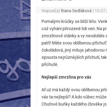
Napsal(a)
Riana Sedláková
|
10.07
Pomalými krůčky se blíží léto. Venku 
což vyhání přirozeně lidi ven. Na pr
zmrzlinové stánky a vy neodoláte a
patří! Máte svou oblíbenou příchu
čokoládová, jiný miluje jahodovou 
spousta nejrůznějších příchutí, ta
příchutě.
Nejlepší zmrzlina pro vás
Ať už má každý svou oblíbenou příc
vás ta nejlepší? A kdo vůbec může u
Chuťové buňky každého člověka jso