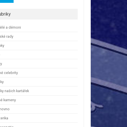
ubriky
ělé a démoni
ské rady
nky
e
ry
é celebrity
nky
ky našich kartářek
hé kameny
hovno
erika