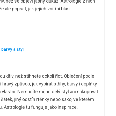
v, než se objeví jasný důkaz. Astrologie z nich
 ale popsat, jak jejich vnitřní hlas
barvy a styl
u dřív, než stihnete cokoli říct. Oblečení podle
hravý způsob, jak vybírat střihy, barvy i doplňky
m vlastní. Nemusíte měnit celý styl ani nakupovat
 šátek, jiný odstín rtěnky nebo sako, ve kterém
. Astrologie tu funguje jako inspirace,