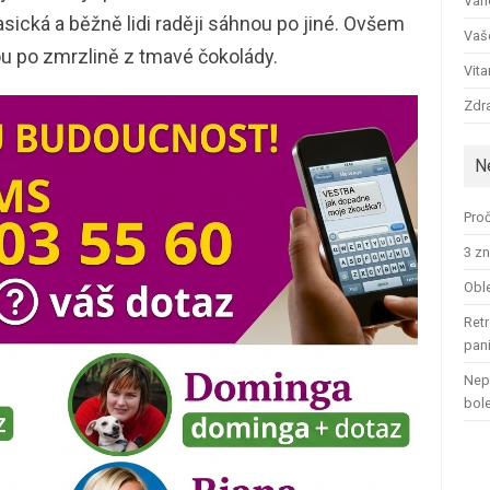
Ván
lasická a běžně lidi raději sáhnou po jiné. Ovšem
Vaš
u po zmrzlině z tmavé čokolády.
Vit
Zdra
N
Proč
3 zn
Oble
Retr
pan
Nep
bol