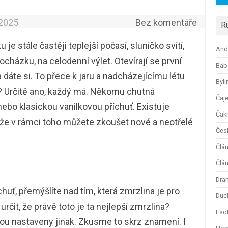
.2025
Bez komentáře
R
je stále častěji teplejší počasí, sluníčko svítí,
And
ocházku, na celodenní výlet. Otevírají se první
Bab
 dáte si. To přece k jaru a nadcházejícímu létu
Byli
ť? Určitě ano, každý má. Někomu chutná
Čaj
nebo klasickou vanilkovou příchuť. Existuje
Čak
kže v rámci toho můžete zkoušet nové a neotřelé
Česk
Člá
Člán
Dra
huť, přemýšlíte nad tím, která zmrzlina je pro
Duc
rčit, že právě toto je ta nejlepší zmrzlina?
Esot
u nastaveny jinak. Zkusme to skrz znamení. I