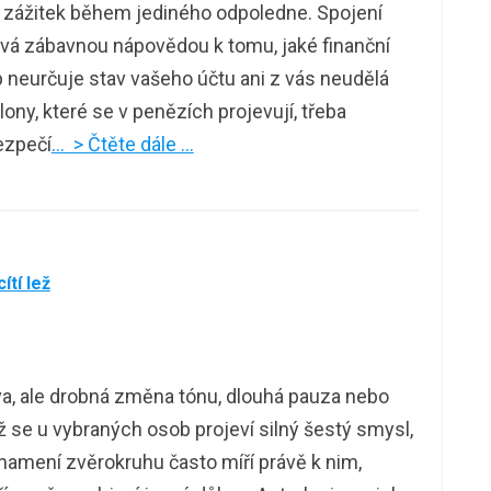
 zážitek během jediného odpoledne. Spojení
vá zábavnou nápovědou k tomu, jaké finanční
neurčuje stav vašeho účtu ani z vás neudělá
ony, které se v penězích projevují, třeba
bezpečí
… > Čtěte dále …
ítí lež
ova, ale drobná změna tónu, dlouhá pauza nebo
ž se u vybraných osob projeví silný šestý smysl,
znamení zvěrokruhu často míří právě k nim,