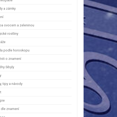
eopatie
dy a zámky
ení
ba ovocem a zeleninou
cké rostliny
áže
a podle horoskopu
ěsti o znamení
ěhy Sibyly
y
, tipy a návody
t
apie
y dle znamení