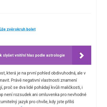
ůže zvěrokruh bolet
k slyšet vnitřní hlas podle astrologie
, která je na první pohled obdivuhodná, ale v
unavit. Právě negativní vlastnosti znamení
, proč se dva lidé pohádají kvůli maličkosti, i
kop není rozsudek ani omluvenka pro nevhodné
itelný jazyk pro chvíle, kdy jste příliš