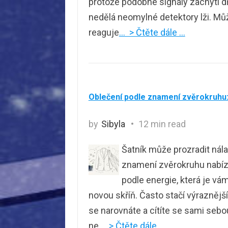
protože podobné signály zachytí dří
nedělá neomylné detektory lži. Může
reaguje
… > Čtěte dále …
Oblečení podle znamení zvěrokruhu: 
by
Sibyla
12 min read
Šatník může prozradit nálad
znamení zvěrokruhu nabízí 
podle energie, která je vá
novou skříň. Často stačí výraznější
se narovnáte a cítíte se sami sebou
ne
… > Čtěte dále …