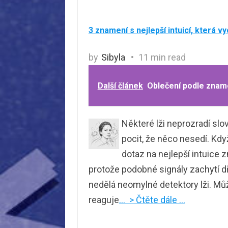
3 znamení s nejlepší intuicí, která vyc
by
Sibyla
11 min read
Další článek
Oblečení podle zname
Některé lži neprozradí sl
pocit, že něco nesedí. Kdy
dotaz na nejlepší intuice 
protože podobné signály zachytí dří
nedělá neomylné detektory lži. Může
reaguje
… > Čtěte dále …