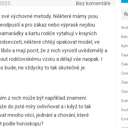
.2025
Bez komentáře
R
, své výchovné metody. Některé mámy jsou
 neodpustí a pro zákaz nebo výprask nejdou
And
kamarádky a kartu rodiče vytahují v krajních
Bab
sevzetí, některé chtějí opakovat model, ve
Byli
líbilo a mají pocit, že z nich vyrostl uvědomělý a
Čaj
nout rodičovskému vzoru a dělají vše naopak. I
Čak
ás bude, ne vždycky to tak skutečně je.
Česk
Člá
Člán
dním z nich může být například znamení
Dra
 do jisté míry ovlivňovat a i když to tak
Duc
t mnoho věcí, jednání a chování, které
Esot
t podle horoskopu?