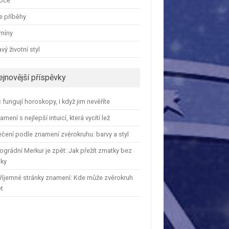
oce
e příběhy
amíny
vý životní styl
ejnovější příspěvky
 fungují horoskopy, i když jim nevěříte
amení s nejlepší intuicí, která vycítí lež
čení podle znamení zvěrokruhu: barvy a styl
ográdní Merkur je zpět: Jak přežít zmatky bez
iky
říjemné stránky znamení: Kde může zvěrokruh
et