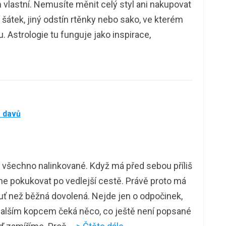
m vlastní. Nemusíte měnit celý styl ani nakupovat
 šátek, jiný odstín rtěnky nebo sako, ve kterém
. Astrologie tu funguje jako inspirace,
z davů
e všechno nalinkované. Když má před sebou příliš
čne pokukovat po vedlejší cestě. Právě proto má
uť než běžná dovolená. Nejde jen o odpočinek,
a dalším kopcem čeká něco, co ještě není popsané