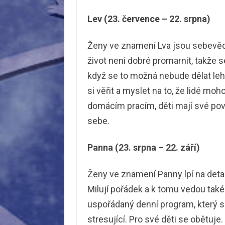
Lev (23. července – 22. srpna)
Ženy ve znamení Lva jsou sebevěd
život není dobré promarnit, takže se
když se to možná nebude dělat leh
si věřit a myslet na to, že lidé moh
domácím pracím, děti mají své pov
sebe.
Panna (23. srpna – 22. září)
Ženy ve znamení Panny lpí na detai
Milují pořádek a k tomu vedou také
uspořádaný denní program, který sp
stresující. Pro své děti se obětuje. 