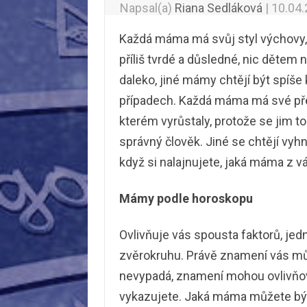
Napsal(a)
Riana Sedláková
|
10.04
Každá máma má svůj styl výchovy
příliš tvrdé a důsledné, nic dětem
daleko, jiné mámy chtějí být spíše 
případech. Každá máma má své před
kterém vyrůstaly, protože se jim to 
správný člověk. Jiné se chtějí vyh
když si nalajnujete, jaká máma z v
Mámy podle horoskopu
Ovlivňuje vás spousta faktorů, je
zvěrokruhu. Právě znamení vás může
nevypadá, znamení mohou ovlivňova
vykazujete. Jaká máma můžete bý