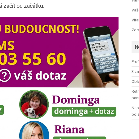
Ván
á začít od začátku.
Vaš
Vit
Zdra
N
Proč
3 zn
Oble
Retr
pan
Nep
bol