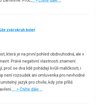
ď zamíříme. Proč
… > Čtěte dále …
ůže zvěrokruh bolet
, která je na první pohled obdivuhodná, ale v
unavit. Právě negativní vlastnosti znamení
, proč se dva lidé pohádají kvůli maličkosti, i
kop není rozsudek ani omluvenka pro nevhodné
itelný jazyk pro chvíle, kdy jste příliš
zavření.
… > Čtěte dále …