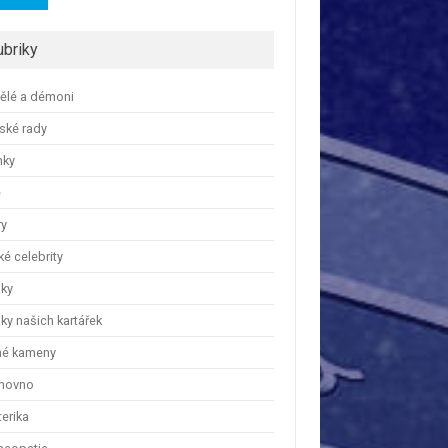
ubriky
ělé a démoni
ské rady
nky
e
ry
é celebrity
nky
ky našich kartářek
hé kameny
hovno
erika