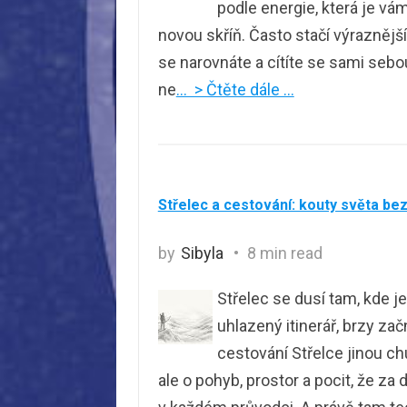
podle energie, která je vá
novou skříň. Často stačí výraznější
se narovnáte a cítíte se sami sebou
ne
… > Čtěte dále …
Střelec a cestování: kouty světa be
by
Sibyla
8 min read
Střelec se dusí tam, kde j
uhlazený itinerář, brzy za
cestování Střelce jinou ch
ale o pohyb, prostor a pocit, že z