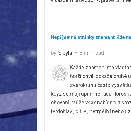
v každém průvodci. A právě tam te
Nepříjemné stránky znamení: Kde m
by
Sibyla
8 min read
Každé znamení má vlastnost
horší chvíli dokáže druhé 
zvěrokruhu často vysvětlují
když se mají upřímně rádi. Horos
chování. Může však nabídnout srozum
tvrdohlaví, citliví, netrpěliví nebo u