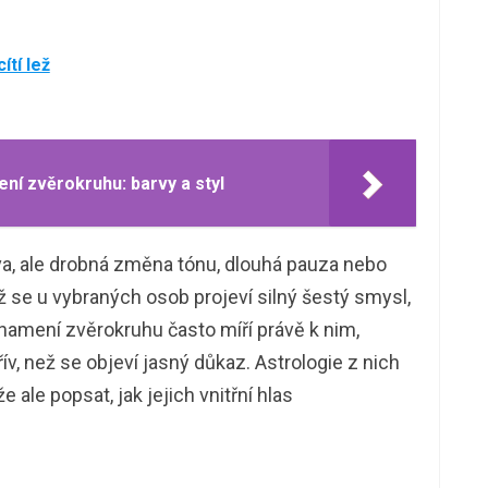
ítí lež
ní zvěrokruhu: barvy a styl
ova, ale drobná změna tónu, dlouhá pauza nebo
ž se u vybraných osob projeví silný šestý smysl,
znamení zvěrokruhu často míří právě k nim,
v, než se objeví jasný důkaz. Astrologie z nich
 ale popsat, jak jejich vnitřní hlas