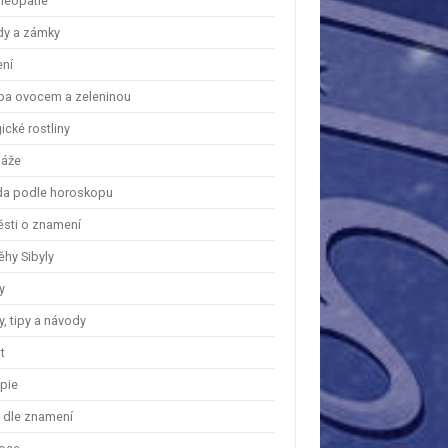
eopatie
dy a zámky
ení
ba ovocem a zeleninou
cké rostliny
áže
a podle horoskopu
ěsti o znamení
ěhy Sibyly
y
, tipy a návody
t
apie
y dle znamení