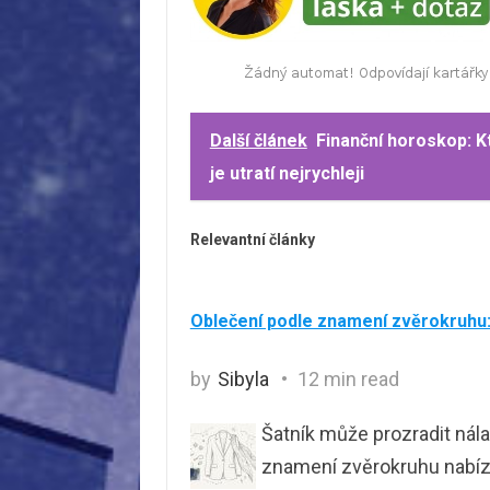
Další článek
Finanční horoskop: K
je utratí nejrychleji
Relevantní články
Oblečení podle znamení zvěrokruhu: 
by
Sibyla
12 min read
Šatník může prozradit nálad
znamení zvěrokruhu nabízí 