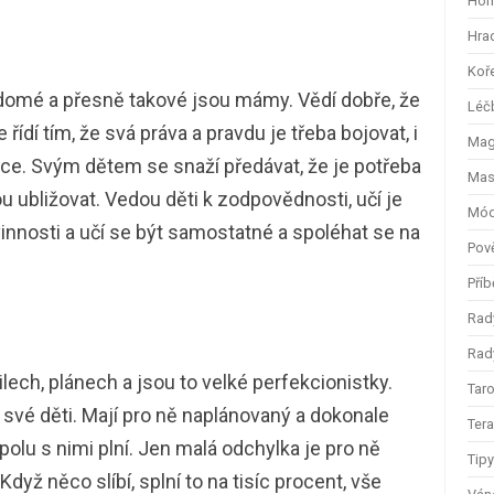
Hom
Hra
Koř
omé a přesně takové jsou mámy. Vědí dobře, že
Léč
 řídí tím, že svá práva a pravdu je třeba bojovat, i
Magi
ce. Svým dětem se snaží předávat, že je potřeba
Mas
ou ubližovat. Vedou děti k zodpovědnosti, učí je
Mód
innosti a učí se být samostatné a spoléhat se na
Pov
Příb
Rad
Rady
lech, plánech a jsou to velké perfekcionistky.
Taro
 své děti. Mají pro ně naplánovaný a dokonale
Ter
olu s nimi plní. Jen malá odchylka je pro ně
Tip
Když něco slíbí, splní to na tisíc procent, vše