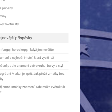
oce
e příběhy
amíny
vý životní styl
ejnovější příspěvky
 fungují horoskopy, i když jim nevěříte
amení s nejlepší intuicí, která vycítí lež
čení podle znamení zvěrokruhu: barvy a styl
ográdní Merkur je zpět: Jak přežít zmatky bez
iky
říjemné stránky znamení: Kde může zvěrokruh
et