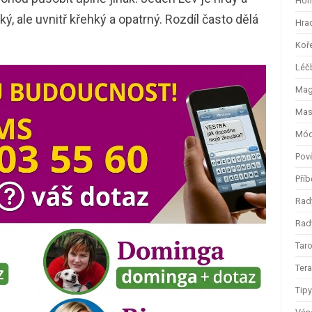
Hom
ý, ale uvnitř křehký a opatrný. Rozdíl často dělá
Hra
Koř
Léč
Magi
Mas
Mód
Pov
Příb
Rad
Rady
Taro
Ter
Tip