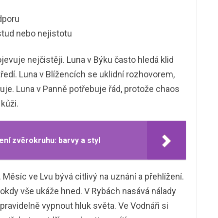
dporu
 stud nebo nejistotu
evuje nejčistěji. Luna v Býku často hledá klid
středí. Luna v Blížencích se uklidní rozhovorem,
uje. Luna v Panně potřebuje řád, protože chaos
kůži.
ní zvěrokruhu: barvy a styl
 Měsíc ve Lvu bývá citlivý na uznání a přehlížení.
álokdy vše ukáže hned. V Rybách nasává nálady
 pravidelně vypnout hluk světa. Ve Vodnáři si