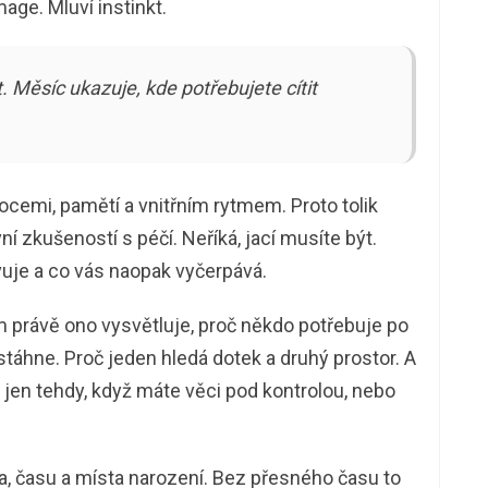
mage. Mluví instinkt.
. Měsíc ukazuje, kde potřebujete cítit
ocemi, pamětí a vnitřním rytmem. Proto tolik
í zkušeností s péčí. Neříká, jací musíte být.
vuje a co vás naopak vyčerpává.
om právě ono vysvětluje, proč někdo potřebuje po
stáhne. Proč jeden hledá dotek a druhý prostor. A
u jen tehdy, když máte věci pod kontrolou, nebo
a, času a místa narození. Bez přesného času to