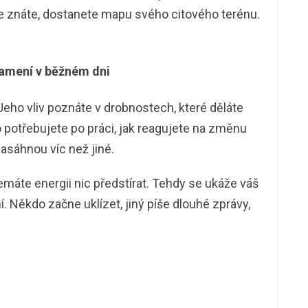
le znáte, dostanete mapu svého citového terénu.
namení v běžném dni
eho vliv poznáte v drobnostech, které děláte
 potřebujete po práci, jak reagujete na změnu
asáhnou víc než jiné.
nemáte energii nic předstírat. Tehdy se ukáže váš
. Někdo začne uklízet, jiný píše dlouhé zprávy,