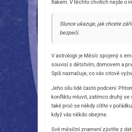
tlakem. V těchto chvílích nejde o i
Slunce ukazuje, jak chcete zářit
bezpečí.
V astrologii je Měsíc spojený s em
souvisí s dětstvím, domovem a prvn
Spíš naznačuje, co vás citově vyži
Jeho sílu lidé často podcení. Přit
konfliktu mluvit, zatímco druhý se 
také proč se někdy cítíte v pořádk
když vás někdo obejme.
Své měsíční znamení zjistíte z dat