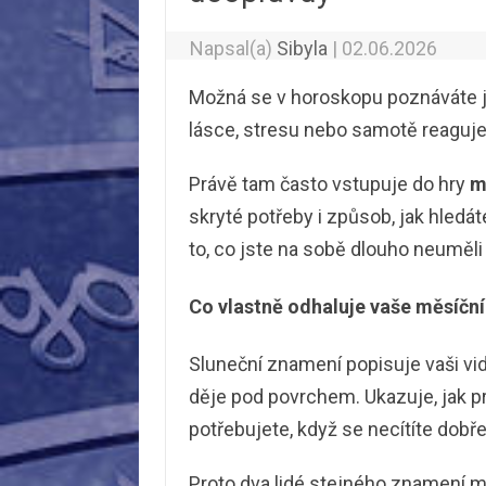
Napsal(a)
Sibyla
|
02.06.2026
Možná se v horoskopu poznáváte je
lásce, stresu nebo samotě reagujet
Právě tam často vstupuje do hry
m
skryté potřeby i způsob, jak hledá
to, co jste na sobě dlouho neuměl
Co vlastně odhaluje vaše měsíčn
Sluneční znamení popisuje vaši vid
děje pod povrchem. Ukazuje, jak pro
potřebujete, když se necítíte dobře
Proto dva lidé stejného znamení mo