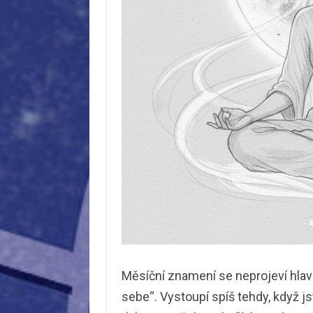
Měsíční znamení se neprojeví hlavně
sebe“. Vystoupí spíš tehdy, když j