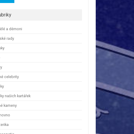
ubriky
ělé a démoni
ské rady
nky
e
ry
é celebrity
nky
ky našich kartářek
hé kameny
hovno
erika