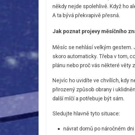
někdy nejde spolehlivě. Když ho a
A ta bývá překvapivě přesná.
Jak poznat projevy měsíčního z
Měsíc se nehlásí velkým gestem. J
skoro automaticky. Třeba v tom, co
plánu nebo proč vás některé věty z
Nejvíc ho uvidíte ve chvílích, kdy 
přirozený způsob obrany i uklidnění
další mlčí a potřebuje být sám.
Sledujte hlavně tyto situace:
návrat domů po náročném dni