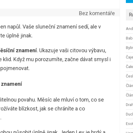
Bez komentáře
R
n napůl. Vaše sluneční znamení sedí, ale v
And
e úplně jinak.
Bab
Byli
ěsíční znamení
. Ukazuje vaši citovou výbavu,
Čaj
te klid. Když mu porozumíte, začne dávat smysl i
Čak
i pojmenovat.
Česk
í znamení
Člá
Člán
itelnou povahu. Měsíc ale mluví o tom, co se
Dra
žíváte blízkost, jak se chráníte a co
Duc
.
Esot
hou působit úplně jinak. Jeden Lev je hrdý a