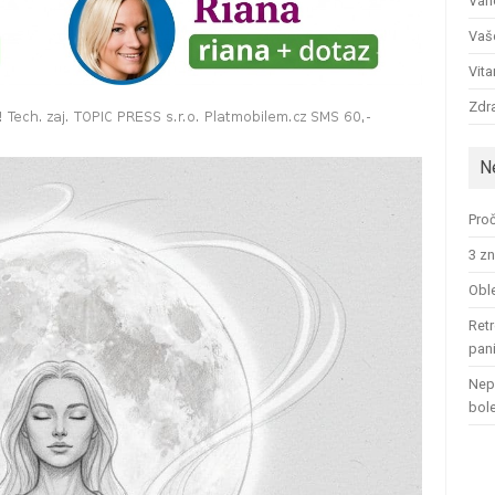
Ván
Vaš
Vit
Zdra
N
Proč
3 zn
Oble
Retr
pan
Nep
bol