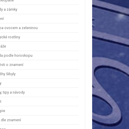
eopatie
dy a zámky
ení
ba ovocem a zeleninou
cké rostliny
áže
a podle horoskopu
ěsti o znamení
ěhy Sibyly
y
, tipy a návody
t
apie
y dle znamení