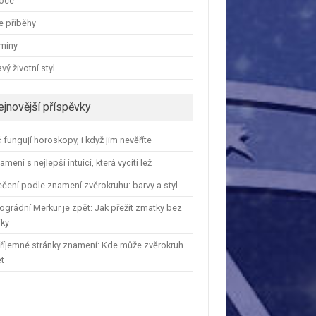
oce
e příběhy
amíny
vý životní styl
ejnovější příspěvky
 fungují horoskopy, i když jim nevěříte
amení s nejlepší intuicí, která vycítí lež
čení podle znamení zvěrokruhu: barvy a styl
ográdní Merkur je zpět: Jak přežít zmatky bez
iky
říjemné stránky znamení: Kde může zvěrokruh
et