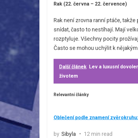
Rak (22. června – 22. července)
Rak není zrovna ranní ptáče, takže
snídat, často to nestíhají. Mají vel
rozptyluje. Všechny pocity prožívaj
Často se mohou uchýlit k nějakým
Další článek
Lev a luxusní dovole
životem
Relevantní články
Oblečení podle znamení zvěrokruhu: 
by
Sibyla
12 min read