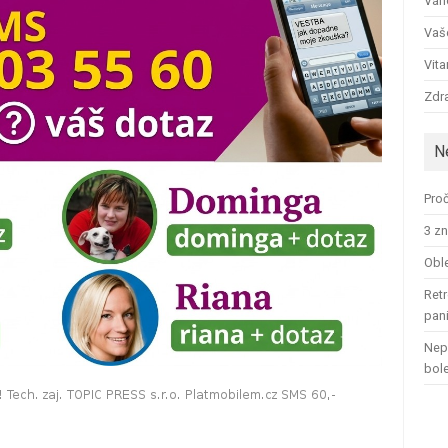
Ván
Vaš
Vit
Zdra
N
Proč
3 zn
Oble
Retr
pan
Nep
bol