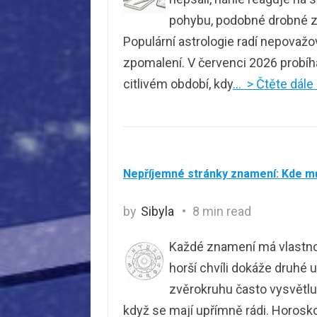
pohybu, podobné drobné zád
Populární astrologie radí nepovažo
zpomalení. V červenci 2026 probíh
citlivém období, kdy
… > Čtěte dále
Nepříjemné stránky znamení: Kde m
by
Sibyla
8 min read
Každé znamení má vlastnost
horší chvíli dokáže druhé 
zvěrokruhu často vysvětlují
když se mají upřímně rádi. Horos