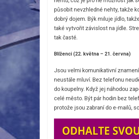
nehtů, což je pro ně možnost jak 
působit nevzhledné nehty, takže k
dobrý dojem. Býk miluje jídlo, tak
také vytvořit závislost na jídle. Str
tak časté.
Blíženci (22. května – 21. června)
Jsou velmi komunikativní znamení,
neustále mluví. Bez telefonu neuděla
do koupelny. Když jej náhodou zap
celé město. Být pár hodin bez tel
protože jsou zabraní do e-mailů, so