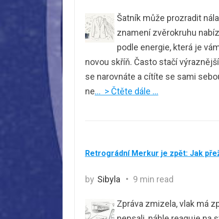
Šatník může prozradit nálad
znamení zvěrokruhu nabízí 
podle energie, která je vá
novou skříň. Často stačí výraznější
se narovnáte a cítíte se sami sebou
ne
… > Čtěte dále …
Retrográdní Merkur je zpět: Jak pře
by
Sibyla
9 min read
Zpráva zmizela, vlak má zp
nepsali, náhle reaguje na 