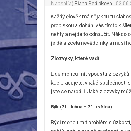
Napsal(a)
Riana Sedláková
|
03.06
Každý člověk má nějakou tu slabos
propiskou a dohání vás tímto k šílen
nehty a nejde to odnaučit. Někdo o 
je dělá zcela nevědomky a musí ho n
Zlozvyky, které vadí
Lidé mohou mít spoustu zlozvyků a
kde pracujete, v jaké společnost
jste se narodili. Jaké zlozvyky m
Býk (21. dubna – 21. května)
Býci mohou mít problém s úzkostí