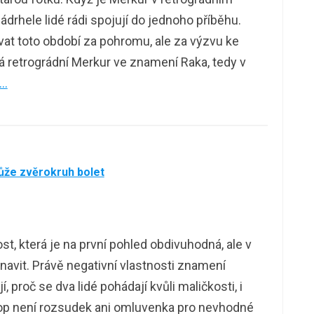
rhele lidé rádi spojují do jednoho příběhu.
vat toto období za pohromu, ale za výzvu ke
á retrográdní Merkur ve znamení Raka, tedy v
 …
ůže zvěrokruh bolet
, která je na první pohled obdivuhodná, ale v
unavit. Právě negativní vlastnosti znamení
, proč se dva lidé pohádají kvůli maličkosti, i
kop není rozsudek ani omluvenka pro nevhodné