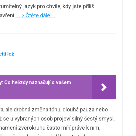
itelný jazyk pro chvíle, kdy jste příliš
zavření.
… > Čtěte dále …
ítí lež
y: Co hvězdy naznačují o vašem
ova, ale drobná změna tónu, dlouhá pauza nebo
ž se u vybraných osob projeví silný šestý smysl,
znamení zvěrokruhu často míří právě k nim,