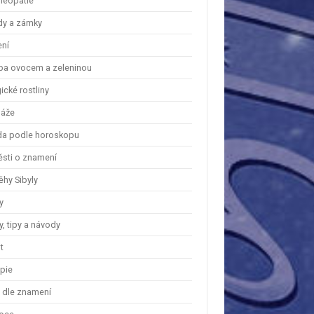
eopatie
dy a zámky
ení
ba ovocem a zeleninou
cké rostliny
áže
a podle horoskopu
ěsti o znamení
ěhy Sibyly
y
, tipy a návody
t
apie
y dle znamení