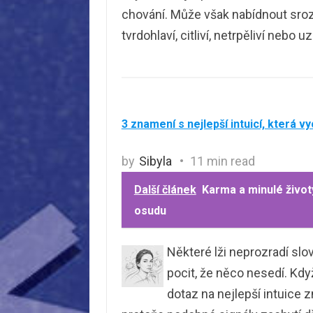
chování. Může však nabídnout srozum
tvrdohlaví, citliví, netrpěliví nebo u
3 znamení s nejlepší intuicí, která vyc
by
Sibyla
11 min read
Další článek
Karma a minulé život
osudu
Některé lži neprozradí sl
pocit, že něco nesedí. Kdy
dotaz na nejlepší intuice 