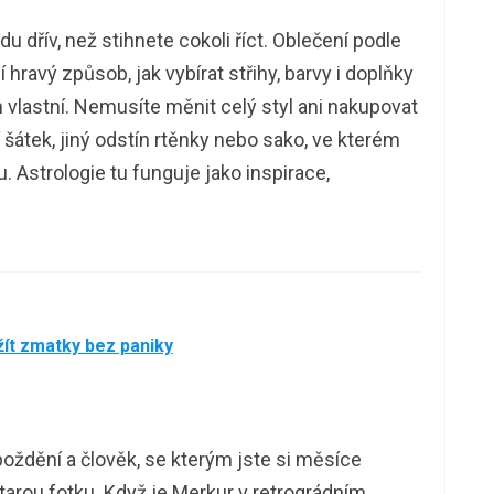
u dřív, než stihnete cokoli říct. Oblečení podle
hravý způsob, jak vybírat střihy, barvy i doplňky
m vlastní. Nemusíte měnit celý styl ani nakupovat
 šátek, jiný odstín rtěnky nebo sako, ve kterém
. Astrologie tu funguje jako inspirace,
žít zmatky bez paniky
oždění a člověk, se kterým jste si měsíce
starou fotku. Když je Merkur v retrográdním