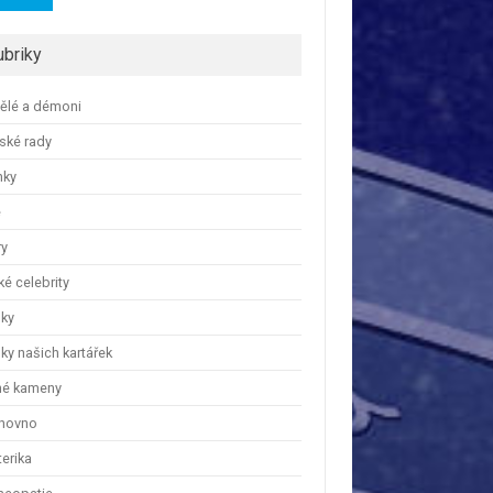
ubriky
ělé a démoni
ské rady
nky
e
ry
é celebrity
nky
ky našich kartářek
hé kameny
hovno
erika