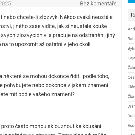
.2025
Bez komentáře
R
t nebo chcete-li zlozvyk. Někdo cvaká neustále
ství, jiného zase vidíte, jak si neustále kouše
And
svých zlozvycích ví a pracuje na odstranění, jiný
Bab
a to upozornit až ostatní v jeho okolí.
Byli
Čaj
Čak
 některé se mohou dokonce řídit i podle toho,
Česk
i se pohybujete nebo dokonce v jakém znamení
Člá
ůžete mít podle vašeho znamení?
Člán
Dra
Duc
, proto často mohou sklouznout ke kousání
Esot