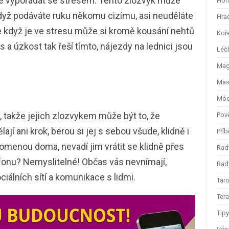
se vypořádat se stresem. Tento zlozvyk může
Hom
dyž podáváte ruku někomu cizímu, asi neuděláte
Hra
že když je ve stresu může si kromě kousání nehtů
Koř
es a úzkost tak řeší tímto, nájezdy na lednici jsou
Léč
Magi
Mas
Mód
 takže jejich zlozvykem může být to, že
Pov
jí ani krok, berou si jej s sebou všude, klidně i
Příb
omenou doma, nevadí jim vrátit se klidně přes
Rad
efonu? Nemyslitelné! Občas vás nevnímají,
Rady
ciálních sítí a komunikace s lidmi.
Taro
Ter
Tip