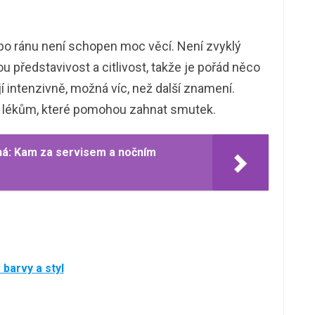
 po ránu není schopen moc věcí. Není zvyklý
kou představivost a citlivost, takže je pořád něco
í intenzivně, možná víc, než další znamení.
 lékům, které pomohou zahnat smutek.
ná: Kam za servisem a nočním
barvy a styl