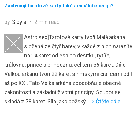
Zachycují tarotové karty také sexuální energii?
by
Sibyla
2 min read
Astro sex]Tarotové karty tvoří Malá arkána
složená ze čtyř barev, v každé z nich narazíte
na 14 karet od esa po desítku, rytíře,
královnu, prince a princeznu, celkem 56 karet. Dále
Velkou arkánu tvoří 22 karet s římskými číslicemi od I
až po XXI. Tato Velká arkána zpodobňuje obecné
zákonitosti a základní životní principy. Soubor se
skládá z 78 karet. Síla jako božský
… > Čtěte dále …