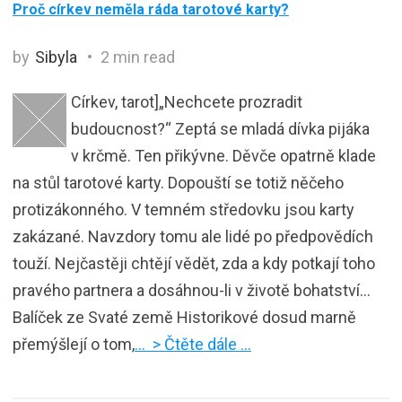
Proč církev neměla ráda tarotové karty?
by
Sibyla
2 min read
Církev, tarot]„Nechcete prozradit
budoucnost?“ Zeptá se mladá dívka pijáka
v krčmě. Ten přikývne. Děvče opatrně klade
na stůl tarotové karty. Dopouští se totiž něčeho
protizákonného. V temném středovku jsou karty
zakázané. Navzdory tomu ale lidé po předpovědích
touží. Nejčastěji chtějí vědět, zda a kdy potkají toho
pravého partnera a dosáhnou-li v životě bohatství…
Balíček ze Svaté země Historikové dosud marně
přemýšlejí o tom,
… > Čtěte dále …