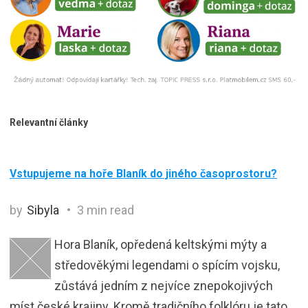
Relevantní články
Vstupujeme na hoře Blaník do jiného časoprostoru?
by
Sibyla
3 min read
Hora Blaník, opředená keltskými mýty a
středověkými legendami o spícím vojsku,
zůstává jedním z nejvíce znepokojivých
míst české krajiny. Kromě tradičního folklóru je tato