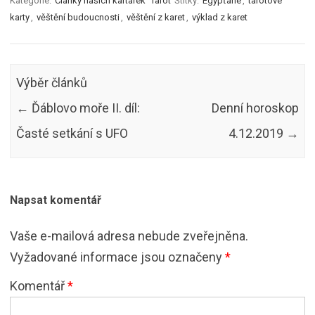
Kategorie:
Články našich kartářek
Tarot
Štítky:
Egypťané
,
tarotové
karty
,
věštění budoucnosti
,
věštění z karet
,
výklad z karet
Výběr článků
←
Ďáblovo moře II. díl:
Denní horoskop
Časté setkání s UFO
4.12.2019
→
Napsat komentář
Vaše e-mailová adresa nebude zveřejněna.
Vyžadované informace jsou označeny
*
Komentář
*