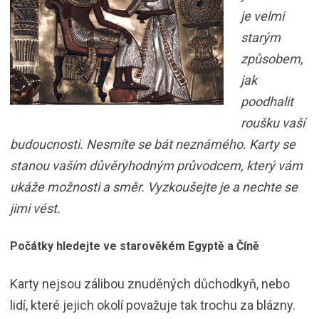
je velmi
starým
způsobem,
jak
poodhalit
roušku vaší
budoucnosti. Nesmíte se bát neznámého. Karty se
stanou vaším důvěryhodným průvodcem, který vám
ukáže možnosti a směr. Vyzkoušejte je a nechte se
jimi vést.
Počátky hledejte ve starověkém Egyptě a Číně
Karty nejsou zálibou znuděných důchodkyň, nebo
lidí, které jejich okolí považuje tak trochu za blázny.