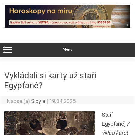
Skip
to
content
Menu
Vykládali si karty už staří
Egypťané?
Napsal(a)
Sibyla
|
19.04.2025
Staří
Egypťané]
V
ýklad karet