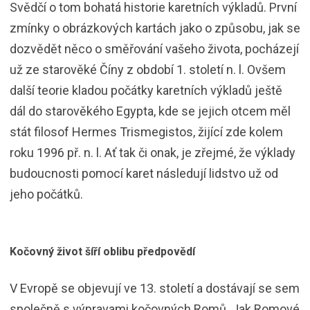
Svědčí o tom bohatá historie karetních výkladů. První
zmínky o obrázkových kartách jako o způsobu, jak se
dozvědět něco o směřování vašeho života, pocházejí
už ze starověké Číny z období 1. století n. l. Ovšem
další teorie kladou počátky karetních výkladů ještě
dál do starověkého Egypta, kde se jejich otcem měl
stát filosof Hermes Trismegistos, žijící zde kolem
roku 1996 př. n. l. Ať tak či onak, je zřejmé, že výklady
budoucnosti pomocí karet následují lidstvo už od
jeho počátků.
Kočovný život šíří oblibu předpovědí
V Evropě se objevují ve 13. století a dostávají se sem
společně s výpravami kočovných Romů. Jak Romové