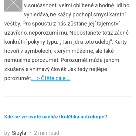
v současnosti velmi oblíbené a hodně lidí ho
vyhledává, ne každý pochopí smysl karetní
věštby. Pro spoustu z nás zůstane její tajemství
uzavřeno, neporozumí mu. Nedostanete totiž žádné
konkrétní pokyny typu: „Tam jdi a toto udělej“. Karty
hovoří v symbolech, kterým můžeme, ale také
nemusíme porozumět. Porozumět může jenom
zkušený a vnímavý člověk Jak tedy nejlépe
porozumět
… > Čtěte dále …
Kde se ve světě nachází kolébka astrologie?
by
Sibyla
2 min read