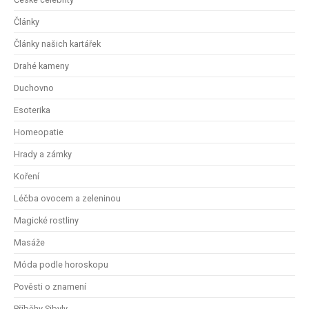
Články
Články našich kartářek
Drahé kameny
Duchovno
Esoterika
Homeopatie
Hrady a zámky
Koření
Léčba ovocem a zeleninou
Magické rostliny
Masáže
Móda podle horoskopu
Pověsti o znamení
Příběhy Sibyly