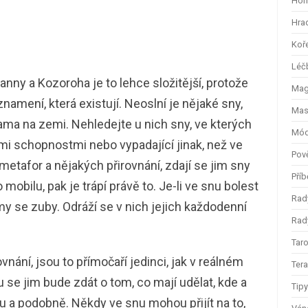
Hom
Hra
Koř
Léč
ny a Kozoroha je to lehce složitější, protože
Magi
 znamení, která existují. Neoslní je nějaké sny,
Mas
ama na zemi. Nehledejte u nich sny, ve kterých
Mód
mi schopnostmi nebo vypadající jinak, než ve
Pov
metafor a nějakých přirovnání, zdají se jim sny
Příb
 mobilu, pak je trápí právě to. Je-li ve snu bolest
Rad
y se zuby. Odráží se v nich jejich každodenní
Rady
Taro
vnání, jsou to přímočaří jedinci, jak v reálném
Ter
 se jim bude zdát o tom, co mají udělat, kde a
Tip
ku a podobně. Někdy ve snu mohou přijít na to,