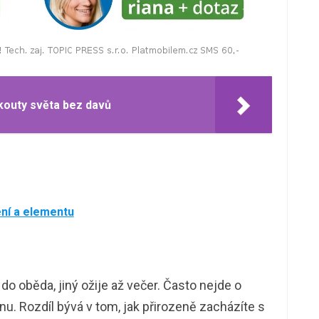
 kouty světa bez davů
ení a elementu
do oběda, jiný ožije až večer. Často nejde o
ínu. Rozdíl bývá v tom, jak přirozeně zacházíte s