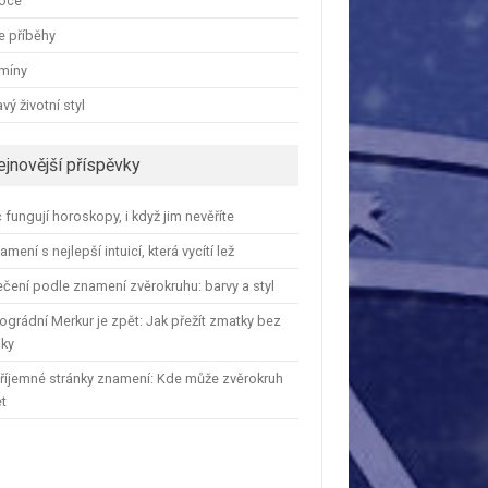
oce
e příběhy
amíny
vý životní styl
ejnovější příspěvky
 fungují horoskopy, i když jim nevěříte
amení s nejlepší intuicí, která vycítí lež
čení podle znamení zvěrokruhu: barvy a styl
ográdní Merkur je zpět: Jak přežít zmatky bez
iky
říjemné stránky znamení: Kde může zvěrokruh
et