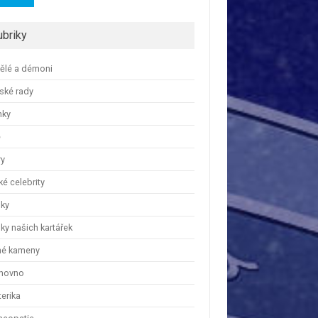
ubriky
ělé a démoni
ské rady
nky
e
ry
é celebrity
nky
ky našich kartářek
hé kameny
hovno
erika