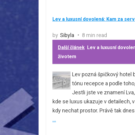
Lev a luxusní dovolená: Kam za ser
by
Sibyla
8 min read
Další článek
Lev a luxusní dovole
životem
Lev pozná špičkový hotel b
tónu recepce a podle toho
Jestli jste ve znamení Lva
kde se luxus ukazuje v detailech, ve
kdy nechat prostor. Právě tak dnes
…