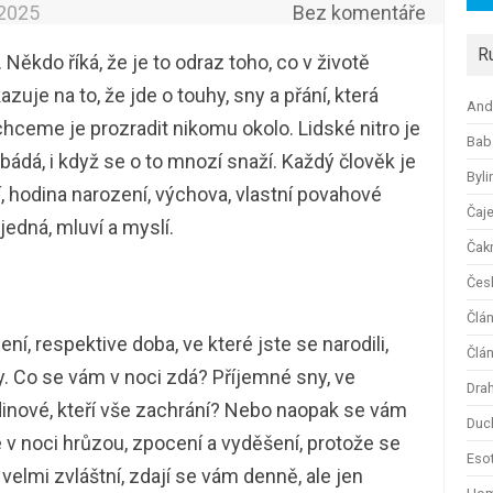
.2025
Bez komentáře
R
Někdo říká, že je to odraz toho, co v životě
azuje na to, že jde o touhy, sny a přání, která
And
ceme je prozradit nikomu okolo. Lidské nitro je
Bab
bádá, i když se o to mnozí snaží. Každý člověk je
Byli
í, hodina narození, výchova, vlastní povahové
Čaj
 jedná, mluví a myslí.
Čak
Česk
Člá
ení, respektive doba, ve které jste se narodili,
Člán
. Co se vám v noci zdá? Příjemné sny, ve
Dra
dinové, kteří vše zachrání? Nebo naopak se vám
Duc
 v noci hrůzou, zpocení a vyděšení, protože se
Esot
velmi zvláštní, zdají se vám denně, ale jen