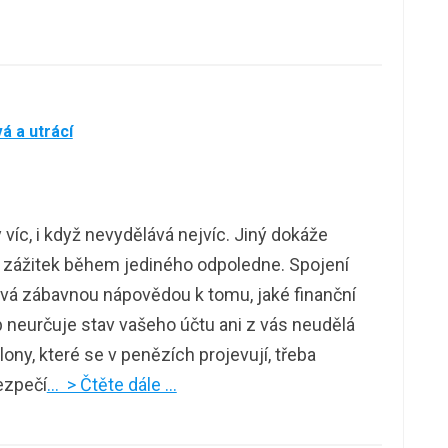
á a utrácí
íc, i když nevydělává nejvíc. Jiný dokáže
 zážitek během jediného odpoledne. Spojení
vá zábavnou nápovědou k tomu, jaké finanční
neurčuje stav vašeho účtu ani z vás neudělá
ony, které se v penězích projevují, třeba
bezpečí
… > Čtěte dále …