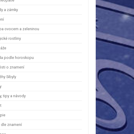
eopatie
dy a zámky
ení
ba ovocem a zeleninou
cké rostliny
áže
a podle horoskopu
ěsti o znamení
ěhy Sibyly
y
, tipy a návody
t
apie
y dle znamení