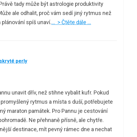
Právě tady může být astrologie produktivity
Může ale odhalit, proč vám sedí jiný rytmus než
 plánování spíš unaví.
… > Čtěte dále …
skryté perly
nu unavit dřív, než stihne vybalit kufr. Pokud
, promyšlený rytmus a místa s duší, potřebujete
učný maraton památek. Pro Pannu je cestování
pohromadě. Ne přehnaně přísně, ale chytře.
dnější destinace, mít pevný rámec dne a nechat