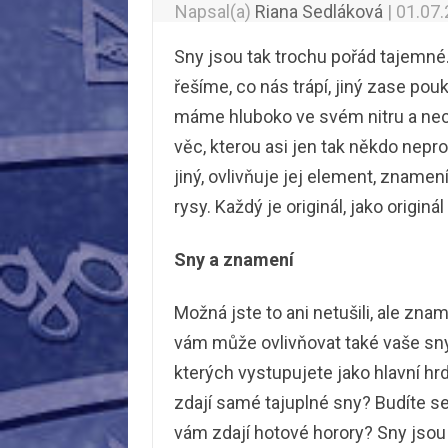
Napsal(a)
Riana Sedláková
|
01.07
Sny jsou tak trochu pořád tajemné. 
řešíme, co nás trápí, jiný zase pouk
máme hluboko ve svém nitru a nech
věc, kterou asi jen tak někdo nepro
jiný, ovlivňuje jej element, znamen
rysy. Každý je originál, jako originál
Sny a znamení
Možná jste to ani netušili, ale znam
vám může ovlivňovat také vaše sny
kterých vystupujete jako hlavní hr
zdají samé tajuplné sny? Budíte se
vám zdají hotové horory? Sny jsou 