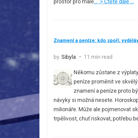
prostor pro malé
… > Čtěte dále …
Znamení a peníze: kdo spoří, vyděláv
by
Sibyla
11 min read
Někomu zůstane z výplaty v
peníze proměnit ve skvělý
znamení a peníze proto bý
návyky si možná nesete. Horoskop 
milionáře. Může ale pojmenovat skl
trpělivost, chuť riskovat, potřebu 