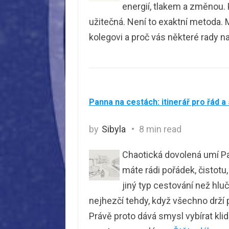
energií, tlakem a změnou. 
užitečná. Není to exaktní metoda. 
kolegovi a proč vás některé rady na
Panna na cestách: itinerář pro řád a 
by
Sibyla
8 min read
Chaotická dovolená umí Pan
máte rádi pořádek, čistotu
jiný typ cestování než hl
nejhezčí tehdy, když všechno drží 
Právě proto dává smysl vybírat kli