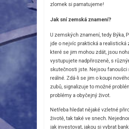
zlomek si pamatujeme!
Jak sní zemská znamení?
U zemských znamení, tedy Býka, Pan
jde o nejvíc praktická a realistická
které se jim mohou zdát, jsou noh
vystupujete nadpřirozeně, s různý
skutečnosti jste. Nejsou fanoušci 
reálné. Zdá-li se jim o koupi nového
zubů, signalizuje to možné problém
problémy a obyčejný život.
Netřeba hledat nějaké vzletné přiro
životě, tak také ve snech. Nejednou
jak investovat, jakou si vybrat ban