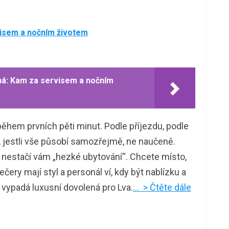
visem a nočním životem
ná: Kam za servisem a nočním
ěhem prvních pěti minut. Podle příjezdu, podle
, jestli vše působí samozřejmě, ne naučeně.
, nestačí vám „hezké ubytování“. Chcete místo,
čery mají styl a personál ví, kdy být nablízku a
 vypadá luxusní dovolená pro Lva.
… > Čtěte dále