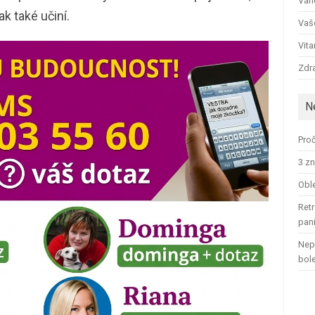
Ván
k také učiní.
Vaš
Vit
Zdra
N
Proč
3 zn
Oble
Retr
pan
Nep
bol