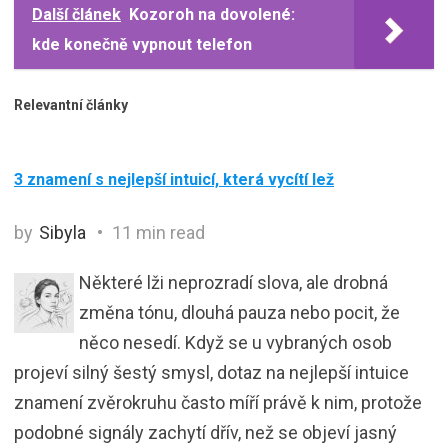
Další článek
Kozoroh na dovolené:
kde konečně vypnout telefon
Relevantní články
3 znamení s nejlepší intuicí, která vycítí lež
by
Sibyla
11 min read
Některé lži neprozradí slova, ale drobná
změna tónu, dlouhá pauza nebo pocit, že
něco nesedí. Když se u vybraných osob
projeví silný šestý smysl, dotaz na nejlepší intuice
znamení zvěrokruhu často míří právě k nim, protože
podobné signály zachytí dřív, než se objeví jasný