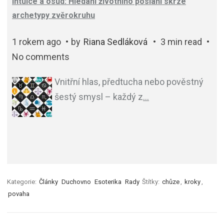
Intuice a osud: Hledání životního poslání skrze
archetypy zvěrokruhu
1 rokem ago
by
Riana Sedláková
3 min read
No comments
Vnitřní hlas, předtucha nebo pověstný
šestý smysl – každý z
…
Kategorie:
Články
Duchovno
Esoterika
Rady
Štítky:
chůze
,
kroky
,
povaha