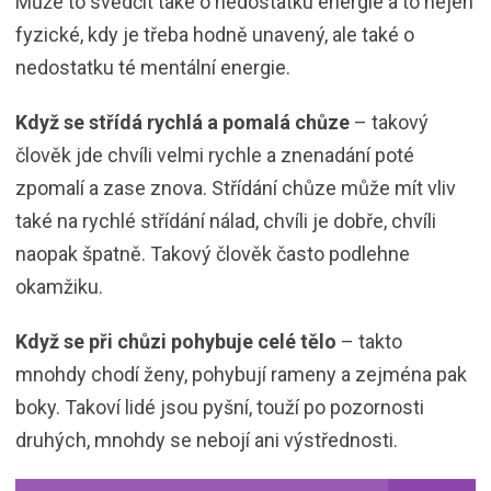
Může to svědčit také o nedostatku energie a to nejen
fyzické, kdy je třeba hodně unavený, ale také o
nedostatku té mentální energie.
Když se střídá rychlá a pomalá chůze
– takový
člověk jde chvíli velmi rychle a znenadání poté
zpomalí a zase znova. Střídání chůze může mít vliv
také na rychlé střídání nálad, chvíli je dobře, chvíli
naopak špatně. Takový člověk často podlehne
okamžiku.
Když se při chůzi pohybuje celé tělo
– takto
mnohdy chodí ženy, pohybují rameny a zejména pak
boky. Takoví lidé jsou pyšní, touží po pozornosti
druhých, mnohdy se nebojí ani výstřednosti.