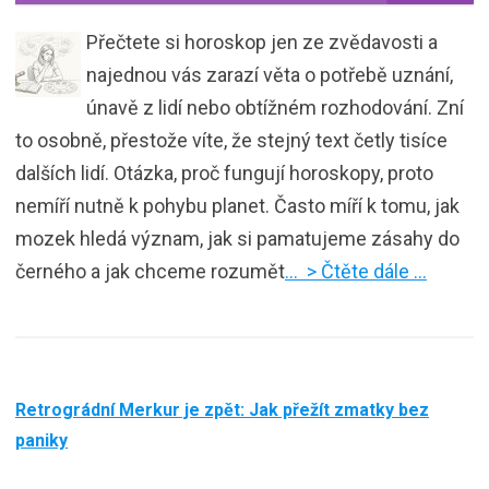
Přečtete si horoskop jen ze zvědavosti a
najednou vás zarazí věta o potřebě uznání,
únavě z lidí nebo obtížném rozhodování. Zní
to osobně, přestože víte, že stejný text četly tisíce
dalších lidí. Otázka, proč fungují horoskopy, proto
nemíří nutně k pohybu planet. Často míří k tomu, jak
mozek hledá význam, jak si pamatujeme zásahy do
černého a jak chceme rozumět
… > Čtěte dále …
Retrográdní Merkur je zpět: Jak přežít zmatky bez
paniky