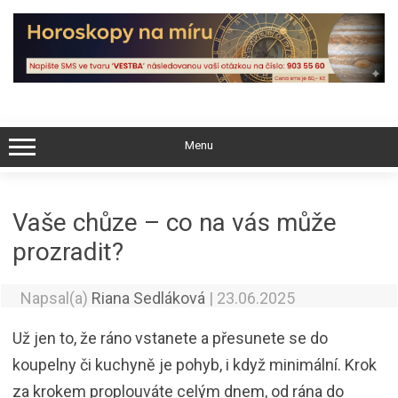
Skip
to
content
Menu
Vaše chůze – co na vás může
prozradit?
Napsal(a)
Riana Sedláková
|
23.06.2025
Už jen to, že ráno vstanete a přesunete se do
koupelny či kuchyně je pohyb, i když minimální. Krok
za krokem proplouváte celým dnem, od rána do