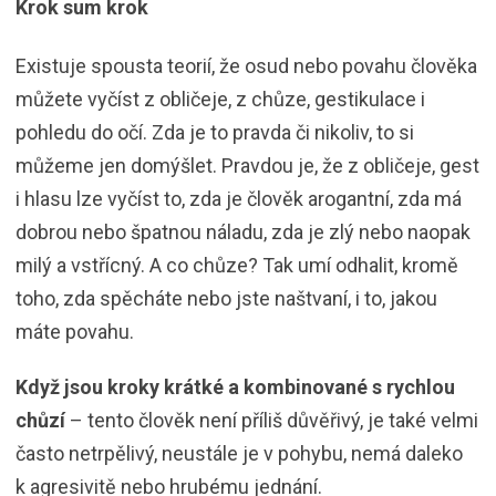
Krok sum krok
Existuje spousta teorií, že osud nebo povahu člověka
můžete vyčíst z obličeje, z chůze, gestikulace i
pohledu do očí. Zda je to pravda či nikoliv, to si
můžeme jen domýšlet. Pravdou je, že z obličeje, gest
i hlasu lze vyčíst to, zda je člověk arogantní, zda má
dobrou nebo špatnou náladu, zda je zlý nebo naopak
milý a vstřícný. A co chůze? Tak umí odhalit, kromě
toho, zda spěcháte nebo jste naštvaní, i to, jakou
máte povahu.
Když jsou kroky krátké a kombinované s rychlou
chůzí
– tento člověk není příliš důvěřivý, je také velmi
často netrpělivý, neustále je v pohybu, nemá daleko
k agresivitě nebo hrubému jednání.