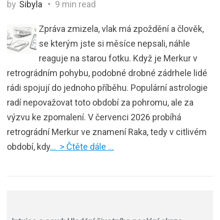
by
Sibyla
9 min read
Zpráva zmizela, vlak má zpoždění a člověk,
se kterým jste si měsíce nepsali, náhle
reaguje na starou fotku. Když je Merkur v
retrográdním pohybu, podobné drobné zádrhele lidé
rádi spojují do jednoho příběhu. Populární astrologie
radí nepovažovat toto období za pohromu, ale za
výzvu ke zpomalení. V červenci 2026 probíhá
retrográdní Merkur ve znamení Raka, tedy v citlivém
období, kdy
… > Čtěte dále …