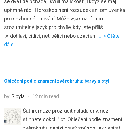
se dva lidé pohádají kvůli maličkosti, i když se mají
upřímně rádi. Horoskop není rozsudek ani omluvenka
pro nevhodné chování. Může však nabídnout
srozumitelný jazyk pro chvíle, kdy jste příliš
tvrdohlaví, citliví, netrpěliví nebo uzavření.
… > Čtěte
dále …
Oblečení podle znamení zvěrokruhu: barvy a styl
by
Sibyla
12 min read
Šatník může prozradit náladu dřív, než
stihnete cokoli říct. Oblečení podle znamení
zvěrokruhu nabízí hravý způsob, jak vybírat