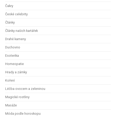
Čakry
České celebrity
Články
Články našich kartářek
Drahé kameny
Duchovno
Esoterika
Homeopatie
Hrady a zámky
Koření
Léčba ovocem a zeleninou
Magické rostliny
Masáže
Móda podle horoskopu