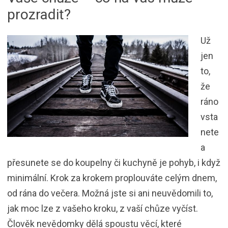
prozradit?
Už
jen
to,
že
ráno
vsta
nete
a
přesunete se do koupelny či kuchyně je pohyb, i když
minimální. Krok za krokem proplouváte celým dnem,
od rána do večera. Možná jste si ani neuvědomili to,
jak moc lze z vašeho kroku, z vaší chůze vyčíst.
Člověk nevědomky dělá spoustu věcí, které