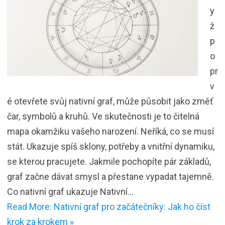
y
ž
p
o
pr
v
é otevřete svůj nativní graf, může působit jako změť
čar, symbolů a kruhů. Ve skutečnosti je to čitelná
mapa okamžiku vašeho narození. Neříká, co se musí
stát. Ukazuje spíš sklony, potřeby a vnitřní dynamiku,
se kterou pracujete. Jakmile pochopíte pár základů,
graf začne dávat smysl a přestane vypadat tajemně.
Co nativní graf ukazuje Nativní…
Read More: Nativní graf pro začátečníky: Jak ho číst
krok za krokem »