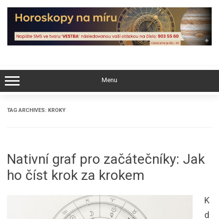
Skip
to
content
Menu
TAG ARCHIVES:
KROKY
Nativní graf pro začátečníky: Jak
ho číst krok za krokem
K
d