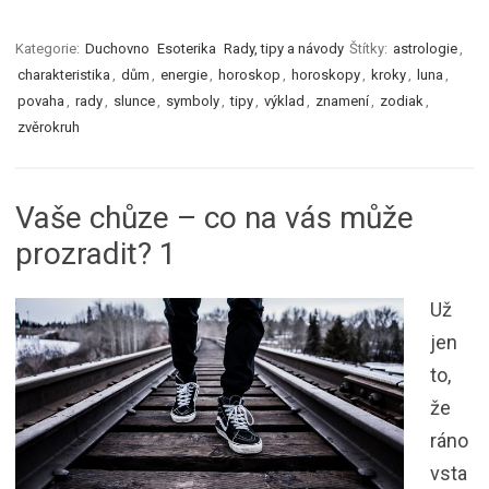
Kategorie:
Duchovno
Esoterika
Rady, tipy a návody
Štítky:
astrologie
,
charakteristika
,
dům
,
energie
,
horoskop
,
horoskopy
,
kroky
,
luna
,
povaha
,
rady
,
slunce
,
symboly
,
tipy
,
výklad
,
znamení
,
zodiak
,
zvěrokruh
Vaše chůze – co na vás může
prozradit? 1
Už
jen
to,
že
ráno
vsta