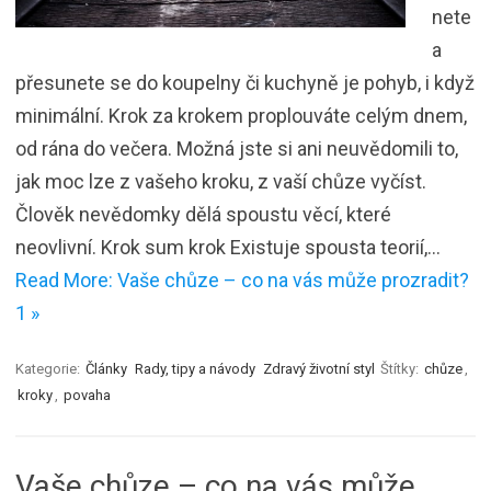
nete
a
přesunete se do koupelny či kuchyně je pohyb, i když
minimální. Krok za krokem proplouváte celým dnem,
od rána do večera. Možná jste si ani neuvědomili to,
jak moc lze z vašeho kroku, z vaší chůze vyčíst.
Člověk nevědomky dělá spoustu věcí, které
neovlivní. Krok sum krok Existuje spousta teorií,…
Read More: Vaše chůze – co na vás může prozradit?
1 »
Kategorie:
Články
Rady, tipy a návody
Zdravý životní styl
Štítky:
chůze
,
kroky
,
povaha
Vaše chůze – co na vás může