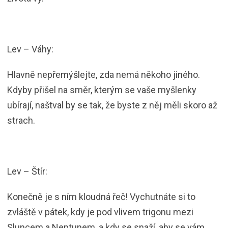
Lev – Váhy:
Hlavně nepřemýšlejte, zda nemá někoho jiného.
Kdyby přišel na směr, kterým se vaše myšlenky
ubírají, naštval by se tak, že byste z něj měli skoro až
strach.
Lev – Štír:
Konečně je s ním kloudná řeč! Vychutnáte si to
zvláště v pátek, kdy je pod vlivem trigonu mezi
Sluncem a Neptunem, a kdy se snaží, aby se vám