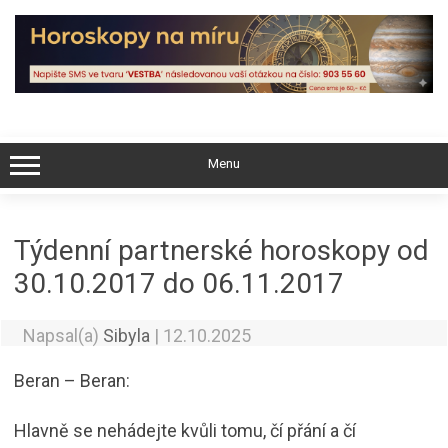
Skip
to
content
Menu
Týdenní partnerské horoskopy od
30.10.2017 do 06.11.2017
Napsal(a)
Sibyla
|
12.10.2025
Beran – Beran:
Hlavně se nehádejte kvůli tomu, čí přání a čí