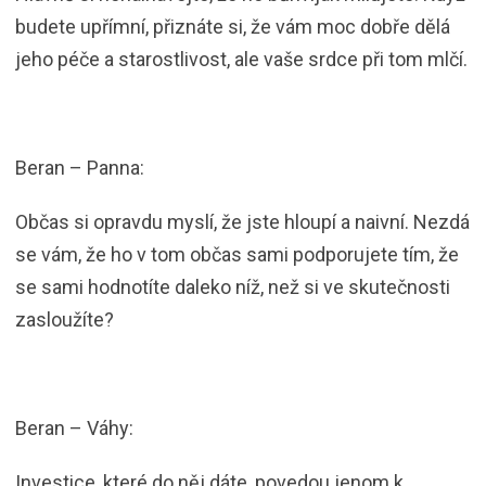
budete upřímní, přiznáte si, že vám moc dobře dělá
jeho péče a starostlivost, ale vaše srdce při tom mlčí.
Beran – Panna:
Občas si opravdu myslí, že jste hloupí a naivní. Nezdá
se vám, že ho v tom občas sami podporujete tím, že
se sami hodnotíte daleko níž, než si ve skutečnosti
zasloužíte?
Beran – Váhy:
Investice, které do něj dáte, povedou jenom k