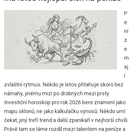
P
e
ní
z
e
m
aj
í
zvláštní rytmus. Někdo je letos přitahuje skoro bez
námahy, jinému mizí po drobných mezi prsty.
Investiční horoskop pro rok 2026 bere znamení jako
mapu sklonů, ne jako kalkulačku výnosů. Někdo umí
čekat, jiný trefí trend a další zpanikaří v nejhorší chvíli.
Právě tam se láme rozdíl mezi talentem na peníze a