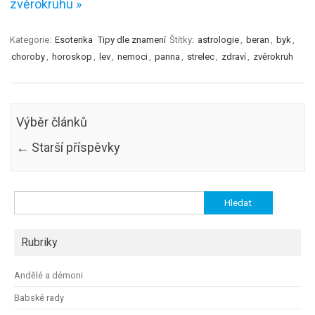
zvěrokruhu »
Kategorie:
Esoterika
Tipy dle znamení
Štítky:
astrologie
,
beran
,
byk
,
choroby
,
horoskop
,
lev
,
nemoci
,
panna
,
strelec
,
zdraví
,
zvěrokruh
Výběr článků
←
Starší příspěvky
Vyhledávání
Rubriky
Andělé a démoni
Babské rady