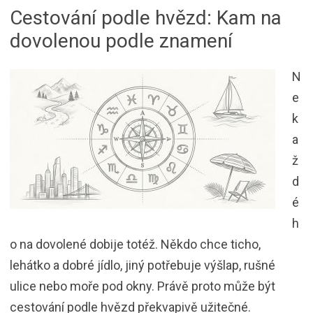
Cestování podle hvězd: Kam na
dovolenou podle znamení
N
e
k
a
ž
d
é
h
o na dovolené dobije totéž. Někdo chce ticho,
lehátko a dobré jídlo, jiný potřebuje výšlap, rušné
ulice nebo moře pod okny. Právě proto může být
cestování podle hvězd překvapivě užitečné.