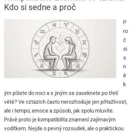
Kdo si sedne a proč
P
ro
č
si
s
n
ě
k
ým píšete do noci a s jiným se zaseknete po třetí
větě? Ve vztazích často nerozhoduje jen přitažlivost,
ale i tempo, emoce a způsob, jak spolu mluvíte.
Právě proto je kompatibilita znamení zajímavým
vodítkem. Nejde o pevný rozsudek, ale o praktickou