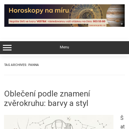
Skip
to
content
Menu
TAG ARCHIVES:
PANNA
Oblečení podle znamení
zvěrokruhu: barvy a styl
Š
at