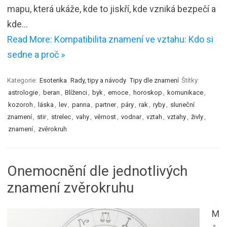
mapu, která ukáže, kde to jiskří, kde vzniká bezpečí a
kde…
Read More: Kompatibilita znamení ve vztahu: Kdo si
sedne a proč »
Kategorie:
Esoterika
Rady, tipy a návody
Tipy dle znamení
Štítky:
astrologie
,
beran
,
Blíženci
,
byk
,
emoce
,
horoskop
,
komunikace
,
kozoroh
,
láska
,
lev
,
panna
,
partner
,
páry
,
rak
,
ryby
,
sluneční
znamení
,
stir
,
strelec
,
vahy
,
věrnost
,
vodnar
,
vztah
,
vztahy
,
živly
,
znamení
,
zvěrokruh
Onemocnění dle jednotlivých
znamení zvěrokruhu
M