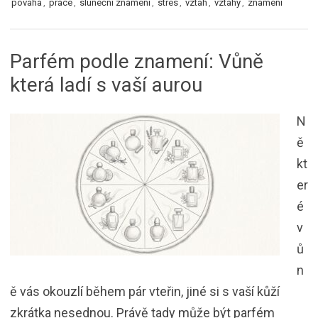
povaha
,
práce
,
sluneční znamení
,
stres
,
vztah
,
vztahy
,
znamení
Parfém podle znamení: Vůně
která ladí s vaší aurou
N
ě
kt
er
é
v
ů
n
ě vás okouzlí během pár vteřin, jiné si s vaší kůží
zkrátka nesednou. Právě tady může být parfém