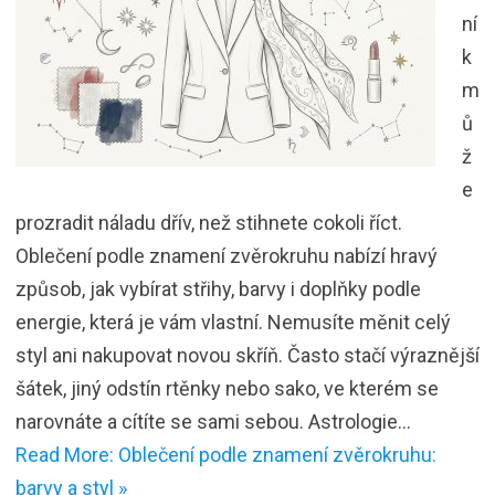
ní
k
m
ů
ž
e
prozradit náladu dřív, než stihnete cokoli říct.
Oblečení podle znamení zvěrokruhu nabízí hravý
způsob, jak vybírat střihy, barvy i doplňky podle
energie, která je vám vlastní. Nemusíte měnit celý
styl ani nakupovat novou skříň. Často stačí výraznější
šátek, jiný odstín rtěnky nebo sako, ve kterém se
narovnáte a cítíte se sami sebou. Astrologie…
Read More: Oblečení podle znamení zvěrokruhu:
barvy a styl »