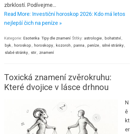
zbrklostí. Podívejme…
Read More: Investiční horoskop 2026: Kdo má letos
nejlepší čich na peníze »
Kategorie:
Esoterika
Tipy dle znamení
Štítky:
astrologie
,
bohatství
,
byk
,
horoskop
,
horoskopy
,
kozoroh
,
panna
,
peníze
,
silné stránky
,
slabé stránky
,
stir
,
znamení
Toxická znamení zvěrokruhu:
Které dvojice v lásce drhnou
N
ě
kt
er