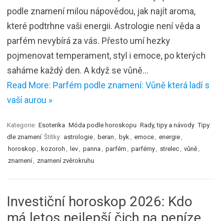
podle znamení milou nápovědou, jak najít aroma,
které podtrhne vaši energii. Astrologie není věda a
parfém nevybírá za vás. Přesto umí hezky
pojmenovat temperament, styl i emoce, po kterých
saháme každý den. A když se vůně…
Read More: Parfém podle znamení: Vůně která ladí s
vaší aurou »
Kategorie:
Esoterika
Móda podle horoskopu
Rady, tipy a návody
Tipy
dle znamení
Štítky:
astrologie
,
beran
,
byk
,
emoce
,
energie
,
horoskop
,
kozoroh
,
lev
,
panna
,
parfém
,
parfémy
,
strelec
,
vůně
,
znamení
,
znamení zvěrokruhu
Investiční horoskop 2026: Kdo
má letos nejlepší čich na peníze