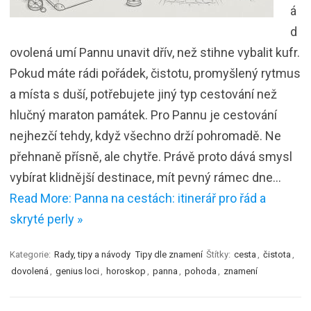
á
d
ovolená umí Pannu unavit dřív, než stihne vybalit kufr.
Pokud máte rádi pořádek, čistotu, promyšlený rytmus
a místa s duší, potřebujete jiný typ cestování než
hlučný maraton památek. Pro Pannu je cestování
nejhezčí tehdy, když všechno drží pohromadě. Ne
přehnaně přísně, ale chytře. Právě proto dává smysl
vybírat klidnější destinace, mít pevný rámec dne…
Read More: Panna na cestách: itinerář pro řád a
skryté perly »
Kategorie:
Rady, tipy a návody
Tipy dle znamení
Štítky:
cesta
,
čistota
,
dovolená
,
genius loci
,
horoskop
,
panna
,
pohoda
,
znamení