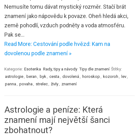
Nemusíte tomu dávat mystický rozměr. Stačí brát
znamení jako nápovědu k povaze. Oheň hledá akci,
země pohodlí, vzduch podněty a voda atmosféru.
Pak se…
Read More: Cestování podle hvězd: Kam na
dovolenou podle znamení »
Kategorie:
Esoterika
Rady, tipy a návody
Tipy dle znamení
Štítky:
astrologie
,
beran
,
byk
,
cesta
,
dovolená
,
horoskop
,
kozoroh
,
lev
,
panna
,
povaha
,
strelec
,
živly
,
znamení
Astrologie a peníze: Která
znamení mají největší šanci
zbohatnout?