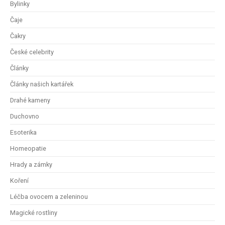
Bylinky
Čaje
Čakry
České celebrity
Články
Články našich kartářek
Drahé kameny
Duchovno
Esoterika
Homeopatie
Hrady a zámky
Koření
Léčba ovocem a zeleninou
Magické rostliny