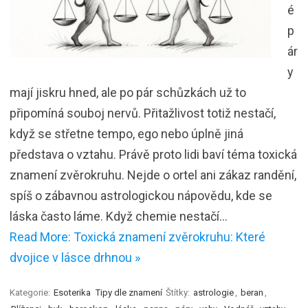
é
p
ár
y
mají jiskru hned, ale po pár schůzkách už to
připomíná souboj nervů. Přitažlivost totiž nestačí,
když se střetne tempo, ego nebo úplně jiná
představa o vztahu. Právě proto lidi baví téma toxická
znamení zvěrokruhu. Nejde o ortel ani zákaz randění,
spíš o zábavnou astrologickou nápovědu, kde se
láska často láme. Když chemie nestačí…
Read More: Toxická znamení zvěrokruhu: Které
dvojice v lásce drhnou »
Kategorie:
Esoterika
Tipy dle znamení
Štítky:
astrologie
,
beran
,