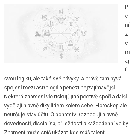
P
e
ní
z
e
m
aj
í
svou logiku, ale také své návyky. A právě tam bývá
spojení mezi astrologií a penězi nejzajímavější.
Některá znamení víc riskují, jiná poctivě spoří a další
vydělají hlavně díky lidem kolem sebe. Horoskop ale
neurčuje stav účtu. O bohatství rozhodují hlavně
dovednosti, disciplína, příležitosti a každodenní volby.
Znamení může spíš ukázat, kde máš talent…