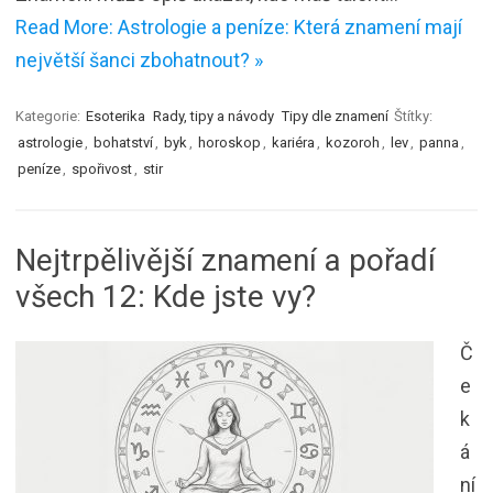
Read More: Astrologie a peníze: Která znamení mají
největší šanci zbohatnout? »
Kategorie:
Esoterika
Rady, tipy a návody
Tipy dle znamení
Štítky:
astrologie
,
bohatství
,
byk
,
horoskop
,
kariéra
,
kozoroh
,
lev
,
panna
,
peníze
,
spořivost
,
stir
Nejtrpělivější znamení a pořadí
všech 12: Kde jste vy?
Č
e
k
á
ní