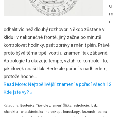
u
m
í
odhalit víc než dlouhý rozhovor. Někdo zůstane v
klidu i v nekonečné frontě, jiný začne po minutě
kontrolovat hodinky, psát zprávy a měnit plán. Právě
proto bývá téma trpělivosti u znamení tak zábavné.
Astrologie tu ukazuje tempo, vztah ke kontrole i to,
jak člověk snáší tlak. Berte ale pořadí s nadhledem,
protože hodně…
Read More: Nejtrpělivější znamení a pořadí všech 12:
Kde jste vy? »
Kategorie:
Esoterika
Tipy dle znamení
Štítky:
astrologie
,
byk
,
charakter
,
charakteristika
,
horoskop
,
horoskopy
,
kozoroh
,
panna
,