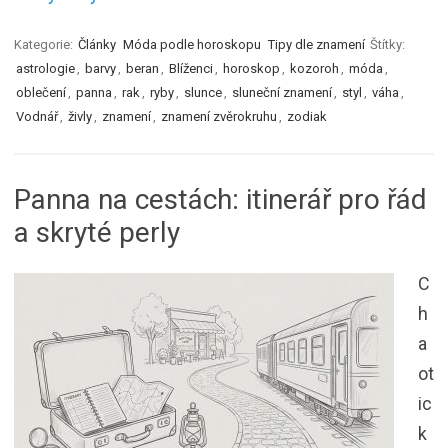
Kategorie:
Články
Móda podle horoskopu
Tipy dle znamení
Štítky:
astrologie
,
barvy
,
beran
,
Blíženci
,
horoskop
,
kozoroh
,
móda
,
oblečení
,
panna
,
rak
,
ryby
,
slunce
,
sluneční znamení
,
styl
,
váha
,
Vodnář
,
živly
,
znamení
,
znamení zvěrokruhu
,
zodiak
Panna na cestách: itinerář pro řád
a skryté perly
C
h
a
ot
ic
k