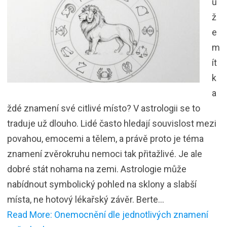
ů
ž
e
m
ít
k
a
ždé znamení své citlivé místo? V astrologii se to
traduje už dlouho. Lidé často hledají souvislost mezi
povahou, emocemi a tělem, a právě proto je téma
znamení zvěrokruhu nemoci tak přitažlivé. Je ale
dobré stát nohama na zemi. Astrologie může
nabídnout symbolický pohled na sklony a slabší
místa, ne hotový lékařský závěr. Berte…
Read More: Onemocnění dle jednotlivých znamení