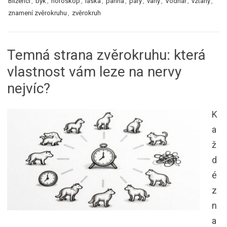
Blíženci
,
byk
,
horoskop
,
láska
,
panna
,
páry
,
vahy
,
Vodnář
,
vztahy
,
znamení zvěrokruhu
,
zvěrokruh
Temná strana zvěrokruhu: která
vlastnost vám leze na nervy
nejvíc?
K
a
ž
d
é
z
n
a