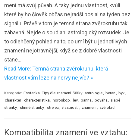
mení má svůj půvab. A taky jednu vlastnost, kvůli
které by ho člověk občas nejradši poslal na týden bez
signálu. Právě v tom je temná strana zvěrokruhu tak
zábavná. Nejde o soud ani astrologický rozsudek. Je
to odlehčený pohled na to, co umí být u jednotlivých
znamení nejotravnější, když se z dobré vlastnosti
stane…
Read More: Temná strana zvěrokruhu: která
vlastnost vám leze na nervy nejvíc? »
Kategorie:
Esoterika
Tipy dle znamení
Štítky:
astrologie
,
beran
,
byk
,
charakter
,
charakteristika
,
horoskop
,
lev
,
panna
,
povaha
,
slabé
stránky
,
stinné stránky
,
strelec
,
vlastnosti
,
znamení
,
zvěrokruh
Kompatibilita znamení ve vztahu: