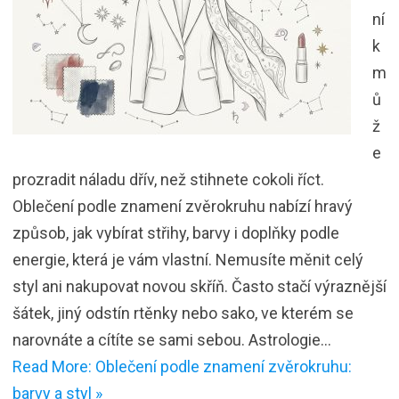
ní
k
m
ů
ž
e
prozradit náladu dřív, než stihnete cokoli říct.
Oblečení podle znamení zvěrokruhu nabízí hravý
způsob, jak vybírat střihy, barvy i doplňky podle
energie, která je vám vlastní. Nemusíte měnit celý
styl ani nakupovat novou skříň. Často stačí výraznější
šátek, jiný odstín rtěnky nebo sako, ve kterém se
narovnáte a cítíte se sami sebou. Astrologie…
Read More: Oblečení podle znamení zvěrokruhu:
barvy a styl »