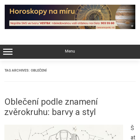
Skip
to
content
Menu
TAG ARCHIVES:
OBLEČENÍ
Oblečení podle znamení
zvěrokruhu: barvy a styl
Š
at