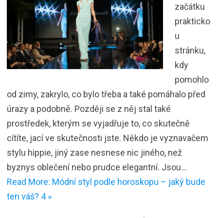
začátku
prakticko
u
stránku,
kdy
pomohlo
od zimy, zakrylo, co bylo třeba a také pomáhalo před
úrazy a podobně. Později se z něj stal také
prostředek, kterým se vyjadřuje to, co skutečně
cítíte, jací ve skutečnosti jste. Někdo je vyznavačem
stylu hippie, jiný zase nesnese nic jiného, než
byznys oblečení nebo prudce elegantní. Jsou…
Read More: Módní styl podle horoskopu – jaký bude
ten váš? 4 »