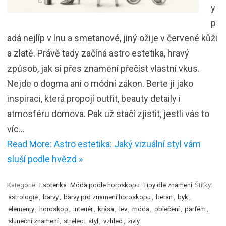
y
p
adá nejlíp v lnu a smetanové, jiný ožije v červené kůži
a zlatě. Právě tady začíná astro estetika, hravý
způsob, jak si přes znamení přečíst vlastní vkus.
Nejde o dogma ani o módní zákon. Berte ji jako
inspiraci, která propojí outfit, beauty detaily i
atmosféru domova. Pak už stačí zjistit, jestli vás to
víc…
Read More: Astro estetika: Jaký vizuální styl vám
sluší podle hvězd »
Kategorie:
Esoterika
Móda podle horoskopu
Tipy dle znamení
Štítky:
astrologie
,
barvy
,
barvy pro znamení horoskopu
,
beran
,
byk
,
elementy
,
horoskop
,
interiér
,
krása
,
lev
,
móda
,
oblečení
,
parfém
,
sluneční znamení
,
strelec
,
styl
,
vzhled
,
živly