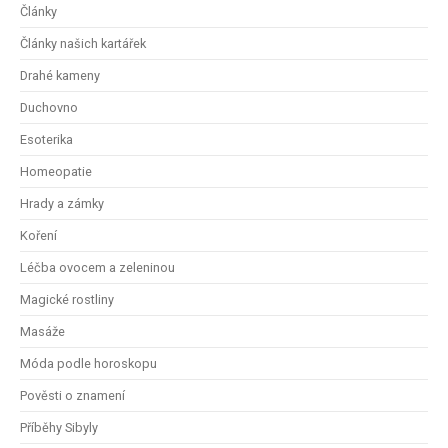
Články
Články našich kartářek
Drahé kameny
Duchovno
Esoterika
Homeopatie
Hrady a zámky
Koření
Léčba ovocem a zeleninou
Magické rostliny
Masáže
Móda podle horoskopu
Pověsti o znamení
Příběhy Sibyly