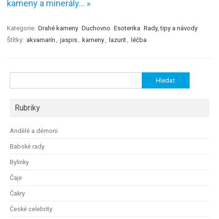
kameny a minerály… »
Kategorie:
Drahé kameny
Duchovno
Esoterika
Rady, tipy a návody
Štítky:
akvamarín
,
jaspis
,
kameny
,
lazurit
,
léčba
Vyhledávání
Rubriky
Andělé a démoni
Babské rady
Bylinky
Čaje
Čakry
České celebrity