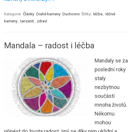
Kategorie:
Články
Drahé kameny
Duchovno
Štítky:
léčba
,
léčivé
kameny
,
tanzanit
,
zdraví
Mandala – radost i léčba
Mandaly se za
poslední roky
staly
nezbytnou
součástí
mnoha životů.
Někomu
mohou
přinést do života radost, jiný se díky nim uklidní a