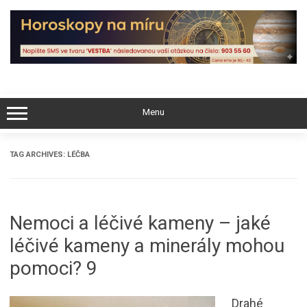
Skip
to
content
Menu
TAG ARCHIVES:
LÉČBA
Nemoci a léčivé kameny – jaké
léčivé kameny a minerály mohou
pomoci? 9
Drahé