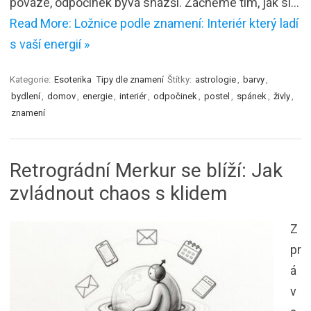
povaze, odpočinek bývá snazší. Začněme tím, jak si…
Read More: Ložnice podle znamení: Interiér který ladí
s vaší energií »
Kategorie:
Esoterika
Tipy dle znamení
Štítky:
astrologie
,
barvy
,
bydlení
,
domov
,
energie
,
interiér
,
odpočinek
,
postel
,
spánek
,
živly
,
znamení
Retrográdní Merkur se blíží: Jak
zvládnout chaos s klidem
Z
pr
á
v