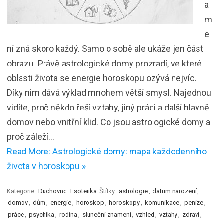
a
m
e
ní zná skoro každý. Samo o sobě ale ukáže jen část
obrazu. Právě astrologické domy prozradí, ve které
oblasti života se energie horoskopu ozývá nejvíc.
Díky nim dává výklad mnohem větší smysl. Najednou
vidíte, proč někdo řeší vztahy, jiný práci a další hlavně
domov nebo vnitřní klid. Co jsou astrologické domy a
proč záleží…
Read More: Astrologické domy: mapa každodenního
života v horoskopu »
Kategorie:
Duchovno
Esoterika
Štítky:
astrologie
,
datum narození
,
domov
,
dům
,
energie
,
horoskop
,
horoskopy
,
komunikace
,
peníze
,
práce
,
psychika
,
rodina
,
sluneční znamení
,
vzhled
,
vztahy
,
zdraví
,