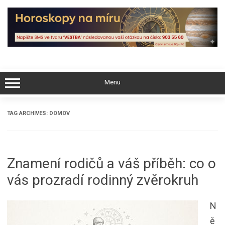
Skip
to
content
Menu
TAG ARCHIVES:
DOMOV
Znamení rodičů a váš příběh: co o
vás prozradí rodinný zvěrokruh
N
ě