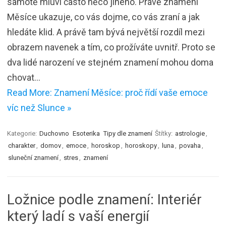
samotě mluví často něco jiného. Právě znamení
Měsíce ukazuje, co vás dojme, co vás zraní a jak
hledáte klid. A právě tam bývá největší rozdíl mezi
obrazem navenek a tím, co prožíváte uvnitř. Proto se
dva lidé narození ve stejném znamení mohou doma
chovat…
Read More: Znamení Měsíce: proč řídí vaše emoce
víc než Slunce »
Kategorie:
Duchovno
Esoterika
Tipy dle znamení
Štítky:
astrologie
,
charakter
,
domov
,
emoce
,
horoskop
,
horoskopy
,
luna
,
povaha
,
sluneční znamení
,
stres
,
znamení
Ložnice podle znamení: Interiér
který ladí s vaší energií