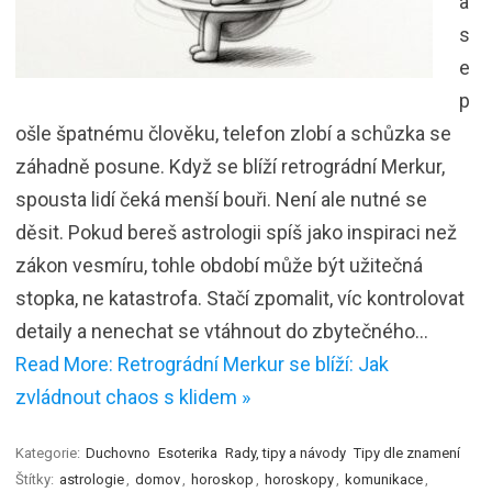
a
s
e
p
ošle špatnému člověku, telefon zlobí a schůzka se
záhadně posune. Když se blíží retrográdní Merkur,
spousta lidí čeká menší bouři. Není ale nutné se
děsit. Pokud bereš astrologii spíš jako inspiraci než
zákon vesmíru, tohle období může být užitečná
stopka, ne katastrofa. Stačí zpomalit, víc kontrolovat
detaily a nenechat se vtáhnout do zbytečného…
Read More: Retrográdní Merkur se blíží: Jak
zvládnout chaos s klidem »
Kategorie:
Duchovno
Esoterika
Rady, tipy a návody
Tipy dle znamení
Štítky:
astrologie
,
domov
,
horoskop
,
horoskopy
,
komunikace
,