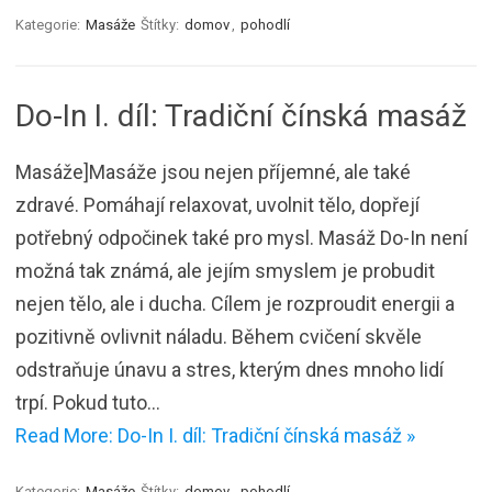
Kategorie:
Masáže
Štítky:
domov
,
pohodlí
Do-In I. díl: Tradiční čínská masáž
Masáže]Masáže jsou nejen příjemné, ale také
zdravé. Pomáhají relaxovat, uvolnit tělo, dopřejí
potřebný odpočinek také pro mysl. Masáž Do-In není
možná tak známá, ale jejím smyslem je probudit
nejen tělo, ale i ducha. Cílem je rozproudit energii a
pozitivně ovlivnit náladu. Během cvičení skvěle
odstraňuje únavu a stres, kterým dnes mnoho lidí
trpí. Pokud tuto…
Read More: Do-In I. díl: Tradiční čínská masáž »
Kategorie:
Masáže
Štítky:
domov
,
pohodlí