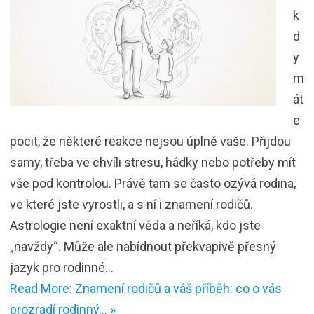
k
d
y
m
át
e
pocit, že některé reakce nejsou úplně vaše. Přijdou
samy, třeba ve chvíli stresu, hádky nebo potřeby mít
vše pod kontrolou. Právě tam se často ozývá rodina,
ve které jste vyrostli, a s ní i znamení rodičů.
Astrologie není exaktní věda a neříká, kdo jste
„navždy“. Může ale nabídnout překvapivě přesný
jazyk pro rodinné…
Read More: Znamení rodičů a váš příběh: co o vás
prozradí rodinný… »