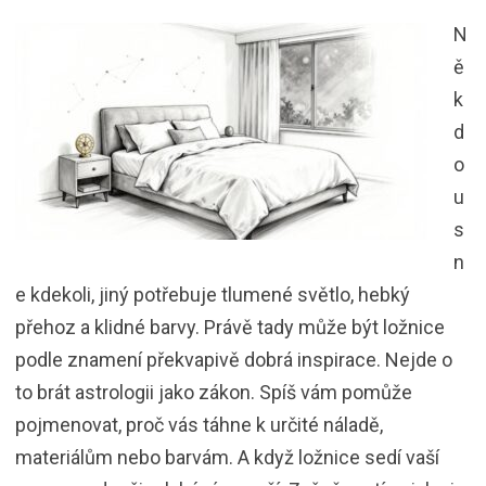
N
ě
k
d
o
u
s
n
e kdekoli, jiný potřebuje tlumené světlo, hebký
přehoz a klidné barvy. Právě tady může být ložnice
podle znamení překvapivě dobrá inspirace. Nejde o
to brát astrologii jako zákon. Spíš vám pomůže
pojmenovat, proč vás táhne k určité náladě,
materiálům nebo barvám. A když ložnice sedí vaší