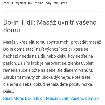
merkur
,
myšlení
,
rak
,
rodina
,
ryby
,
stir
,
stres
Do-In II. díl: Masáž uvnitř vašeho
domu
Masáž v křesle]K tomu abyste mohli provádět masáž
Do-In doma stačí, najít výchozí pozici, která se
nachází v sedu na židli, nebo kleku, kdy sedíte na
patách. Dalším krok je narovnat se, zlehka uvolnit
ramena, ruce složte na sebe, ale dlaněmi vzhůru.
Zhruba tři minuty zhluboka dýchejte. Poté třete
dlaněmi o sebe, dokud nenabudete pocitu horka.
Dále…
Read More: Do-In II. díl: Masáž uvnitř vašeho domu »