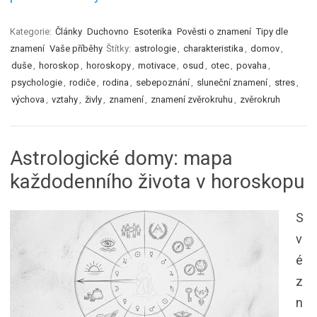
Kategorie:
Články
Duchovno
Esoterika
Pověsti o znamení
Tipy dle
znamení
Vaše příběhy
Štítky:
astrologie
,
charakteristika
,
domov
,
duše
,
horoskop
,
horoskopy
,
motivace
,
osud
,
otec
,
povaha
,
psychologie
,
rodiče
,
rodina
,
sebepoznání
,
sluneční znamení
,
stres
,
výchova
,
vztahy
,
živly
,
znamení
,
znamení zvěrokruhu
,
zvěrokruh
Astrologické domy: mapa
každodenního života v horoskopu
S
v
é
z
n