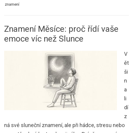
znamení
Znamení Měsíce: proč řídí vaše
emoce víc než Slunce
V
ět
ši
n
a
li
dí
z
ná své sluneční znamení, ale při hádce, stresu nebo