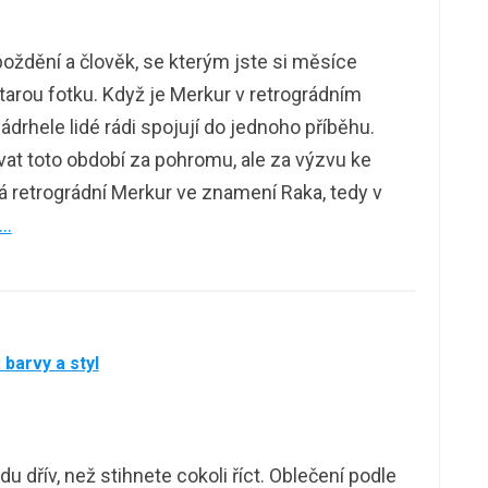
oždění a člověk, se kterým jste si měsíce
starou fotku. Když je Merkur v retrográdním
rhele lidé rádi spojují do jednoho příběhu.
vat toto období za pohromu, ale za výzvu ke
á retrográdní Merkur ve znamení Raka, tedy v
 …
barvy a styl
u dřív, než stihnete cokoli říct. Oblečení podle