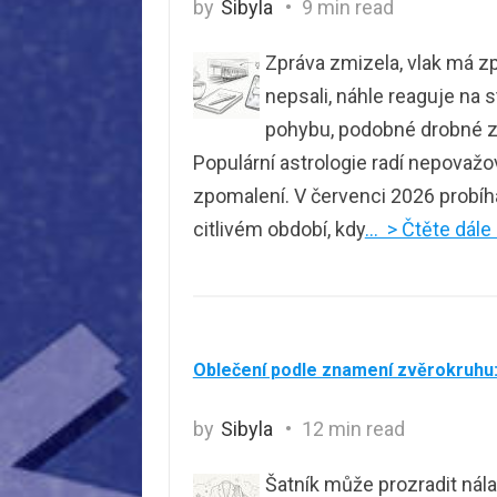
by
Sibyla
9 min read
Zpráva zmizela, vlak má zp
nepsali, náhle reaguje na 
pohybu, podobné drobné zád
Populární astrologie radí nepovažo
zpomalení. V červenci 2026 probíh
citlivém období, kdy
… > Čtěte dále
Oblečení podle znamení zvěrokruhu: 
by
Sibyla
12 min read
Šatník může prozradit nálad