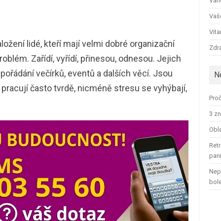
Ván
Vaš
Vit
ožení lidé, kteří mají velmi dobré organizační
Zdra
roblém. Zařídí, vyřídí, přinesou, odnesou. Jejich
 pořádání večírků, eventů a dalších věcí. Jsou
N
i, pracují často tvrdě, nicméně stresu se vyhýbají,
Proč
3 zn
Oble
Retr
pan
Nep
bol