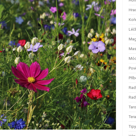
Hom
Hra
Koř
Léč
Magi
Mas
Mód
Pov
Příb
Rad
Rady
Taro
Ter
Tip