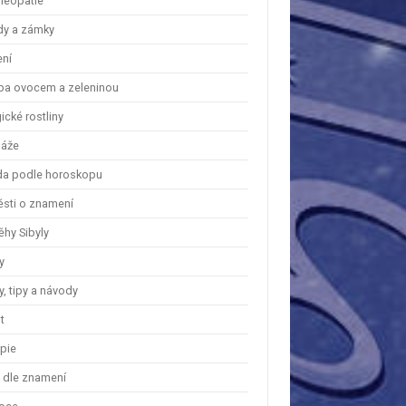
eopatie
dy a zámky
ení
ba ovocem a zeleninou
cké rostliny
áže
a podle horoskopu
ěsti o znamení
ěhy Sibyly
y
, tipy a návody
t
apie
y dle znamení