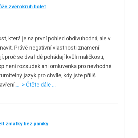
ůže zvěrokruh bolet
, která je na první pohled obdivuhodná, ale v
unavit. Právě negativní vlastnosti znamení
, proč se dva lidé pohádají kvůli maličkosti, i
kop není rozsudek ani omluvenka pro nevhodné
itelný jazyk pro chvíle, kdy jste příliš
zavření.
… > Čtěte dále …
žít zmatky bez paniky