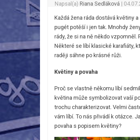
Napsal(a)
Riana Sedláková
|
04.07
Každá žena ráda dostává květiny a
pugét potěší i jen tak. Mnohdy ženy 
rády, že si na ně někdo vzpomněl. 
Některé se líbí klasické karafiáty, 
raději sáhne po krásné růži.
Květiny a povaha
Proč se vlastně někomu líbí sedmi
květina může symbolizovat vaší po
trochu charakterizovat. Velmi čast
vám líbí. To nás přivádí k otázce. 
povaha s popisem květiny?