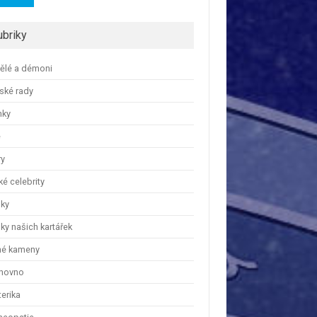
ubriky
ělé a démoni
ské rady
nky
e
ry
é celebrity
nky
ky našich kartářek
hé kameny
hovno
erika