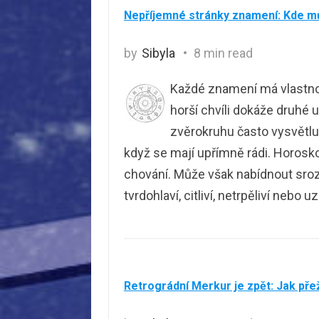
Nepříjemné stránky znamení: Kde m
by
Sibyla
8 min read
Každé znamení má vlastnost
horší chvíli dokáže druhé 
zvěrokruhu často vysvětlují
když se mají upřímně rádi. Horos
chování. Může však nabídnout srozum
tvrdohlaví, citliví, netrpěliví nebo u
Retrográdní Merkur je zpět: Jak pře