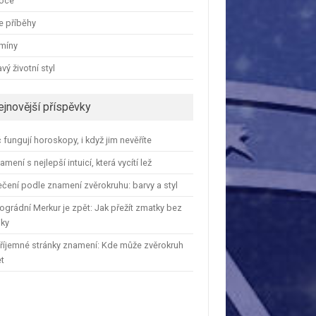
oce
e příběhy
amíny
vý životní styl
ejnovější příspěvky
 fungují horoskopy, i když jim nevěříte
amení s nejlepší intuicí, která vycítí lež
čení podle znamení zvěrokruhu: barvy a styl
ográdní Merkur je zpět: Jak přežít zmatky bez
iky
říjemné stránky znamení: Kde může zvěrokruh
et