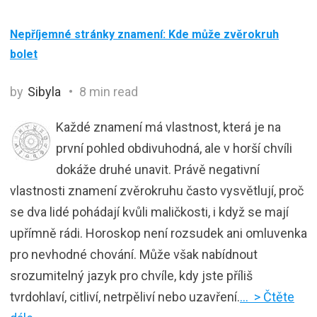
Nepříjemné stránky znamení: Kde může zvěrokruh
bolet
by
Sibyla
8 min read
Každé znamení má vlastnost, která je na
první pohled obdivuhodná, ale v horší chvíli
dokáže druhé unavit. Právě negativní
vlastnosti znamení zvěrokruhu často vysvětlují, proč
se dva lidé pohádají kvůli maličkosti, i když se mají
upřímně rádi. Horoskop není rozsudek ani omluvenka
pro nevhodné chování. Může však nabídnout
srozumitelný jazyk pro chvíle, kdy jste příliš
tvrdohlaví, citliví, netrpěliví nebo uzavření.
… > Čtěte