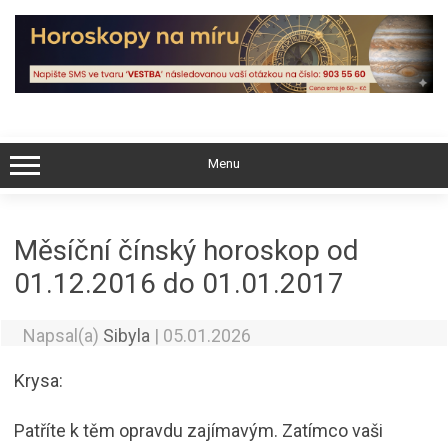
Skip
to
content
Menu
Měsíční čínský horoskop od
01.12.2016 do 01.01.2017
Napsal(a)
Sibyla
|
05.01.2026
Krysa:
Patříte k těm opravdu zajímavým. Zatímco vaši