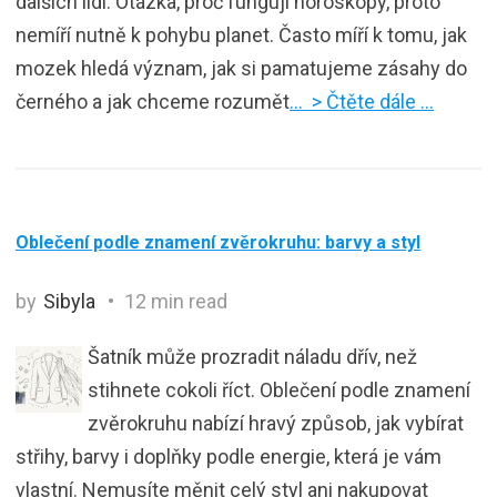
dalších lidí. Otázka, proč fungují horoskopy, proto
nemíří nutně k pohybu planet. Často míří k tomu, jak
mozek hledá význam, jak si pamatujeme zásahy do
černého a jak chceme rozumět
… > Čtěte dále …
Oblečení podle znamení zvěrokruhu: barvy a styl
by
Sibyla
12 min read
Šatník může prozradit náladu dřív, než
stihnete cokoli říct. Oblečení podle znamení
zvěrokruhu nabízí hravý způsob, jak vybírat
střihy, barvy i doplňky podle energie, která je vám
vlastní. Nemusíte měnit celý styl ani nakupovat