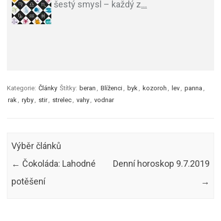
šestý smysl – každý z
…
Kategorie:
Články
Štítky:
beran
,
Blíženci
,
byk
,
kozoroh
,
lev
,
panna
,
rak
,
ryby
,
stir
,
strelec
,
vahy
,
vodnar
Výběr článků
←
Čokoláda: Lahodné
Denní horoskop 9.7.2019
potěšení
→