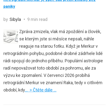
paniky
by
Sibyla
9 min read
Zpráva zmizela, vlak má zpoždění a člověk,
se kterým jste si měsíce nepsali, náhle
reaguje na starou fotku. Když je Merkur v
retrográdním pohybu, podobné drobné zádrhele lidé
rádi spojují do jednoho příběhu. Populární astrologie
radí nepovažovat toto období za pohromu, ale za
výzvu ke zpomalení. V červenci 2026 probíhá
retrográdní Merkur ve znamení Raka, tedy v citlivém
období, kdy
… > Čtěte dále …