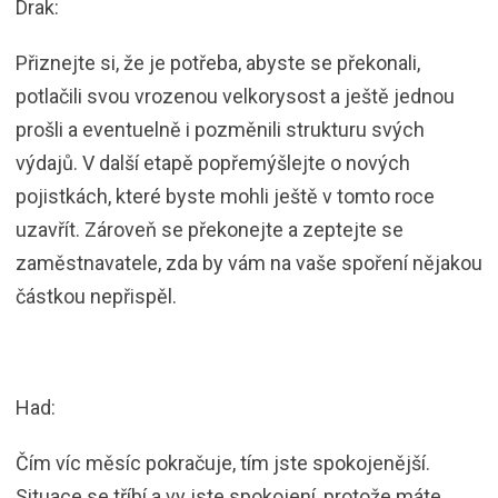
Drak:
Přiznejte si, že je potřeba, abyste se překonali,
potlačili svou vrozenou velkorysost a ještě jednou
prošli a eventuelně i pozměnili strukturu svých
výdajů. V další etapě popřemýšlejte o nových
pojistkách, které byste mohli ještě v tomto roce
uzavřít. Zároveň se překonejte a zeptejte se
zaměstnavatele, zda by vám na vaše spoření nějakou
částkou nepřispěl.
Had:
Čím víc měsíc pokračuje, tím jste spokojenější.
Situace se tříbí a vy jste spokojení, protože máte