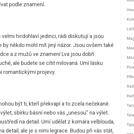
Hom
ívat podle znamení.
Hra
Koř
Léč
elmi tvrdohlaví jedinci, rádi diskutují a jsou
Magi
že by někdo mohl mít jiný názor. Jsou ovšem také
Mas
srdce a z mužů ve znamení Lva jsou dobří
Mód
hé, ale budete se cítit milovaná. Umí lásku
Pov
i romantickými projevy.
Příb
Rad
Rady
ou být ti, kteří překvapí a to zcela nečekaně.
Taro
ýlet, sbírku básní nebo vás „unesou“ na výlet.
Ter
ustředí na detail. Umí udělat z komára velblouda,
Tip
detail, ale je s nimi legrace. Budou při vás stát,