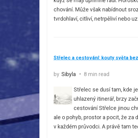
když se mají upřímně rádi. Horos
chování. Může však nabídnout srozum
tvrdohlaví, citliví, netrpěliví nebo u
Střelec a cestování: kouty světa be
by
Sibyla
8 min read
Střelec se dusí tam, kde j
uhlazený itinerář, brzy za
cestování Střelce jinou ch
ale o pohyb, prostor a pocit, že z
v každém průvodci. A právě tam te