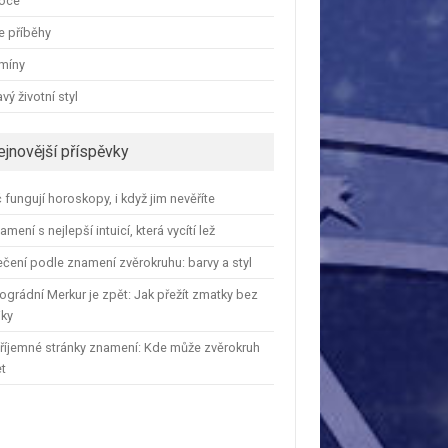
oce
e příběhy
amíny
vý životní styl
ejnovější příspěvky
 fungují horoskopy, i když jim nevěříte
amení s nejlepší intuicí, která vycítí lež
čení podle znamení zvěrokruhu: barvy a styl
ográdní Merkur je zpět: Jak přežít zmatky bez
iky
říjemné stránky znamení: Kde může zvěrokruh
et