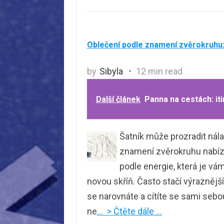
Oblečení podle znamení zvěrokruhu: 
by
Sibyla
12 min read
Další článek
Panna na cestách: iti
Šatník může prozradit nálad
znamení zvěrokruhu nabízí 
podle energie, která je vá
novou skříň. Často stačí výraznější
se narovnáte a cítíte se sami sebou
ne
… > Čtěte dále …