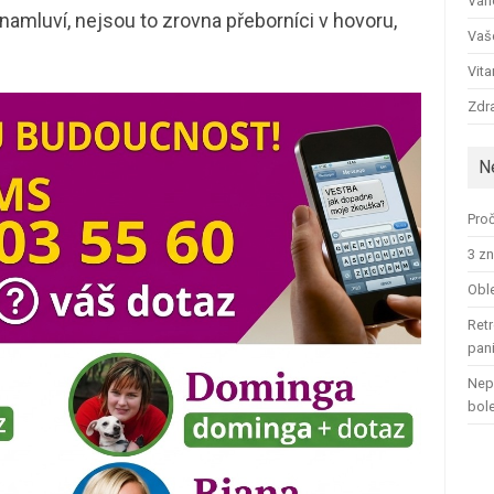
Ván
amluví, nejsou to zrovna přeborníci v hovoru,
Vaš
Vit
Zdra
N
Proč
3 zn
Oble
Retr
pan
Nep
bol