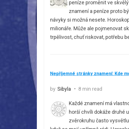
peníze proměnit ve skvělý
znamení a peníze proto bý
návyky si možná nesete. Horoskop 
milionáře. Může ale pojmenovat skl
trpělivost, chuť riskovat, potřebu 
Nepříjemné stránky znamení: Kde m
by
Sibyla
8 min read
Každé znamení má vlastnost
horší chvíli dokáže druhé 
zvěrokruhu často vysvětlují