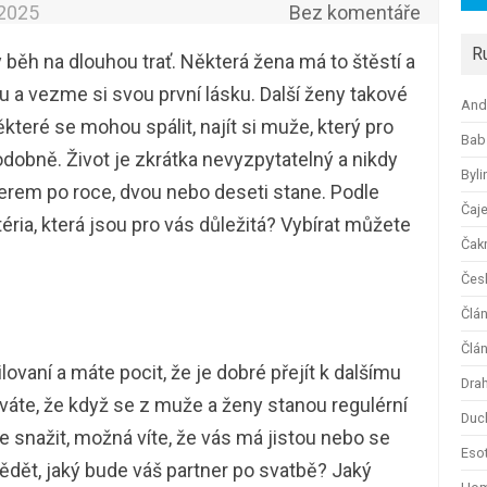
.2025
Bez komentáře
R
 běh na dlouhou trať. Některá žena má to štěstí a
 a vezme si svou první lásku. Další ženy takové
And
některé se mohou spálit, najít si muže, který pro
Bab
dobně. Život je zkrátka nevyzpytatelný a nikdy
Byli
tnerem po roce, dvou nebo deseti stane. Podle
Čaj
éria, která jsou pro vás důležitá? Vybírat můžete
Čak
Česk
Člá
Člán
lovaní a máte pocit, že je dobré přejít k dalšímu
Dra
váte, že když se z muže a ženy stanou regulérní
Duc
snažit, možná víte, že vás má jistou nebo se
Esot
ědět, jaký bude váš partner po svatbě? Jaký