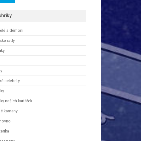
ubriky
ělé a démoni
ské rady
nky
e
ry
é celebrity
nky
ky našich kartářek
hé kameny
hovno
erika