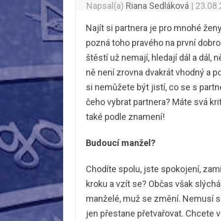
Napsal(a)
Riana Sedláková
|
23.08
Najít si partnera je pro mnohé ženy
pozná toho pravého na první dobrou
štěstí už nemají, hledají dál a dál, 
ně není zrovna dvakrát vhodný a po
si nemůžete být jistí, co se s par
čeho vybrat partnera? Máte svá krit
také podle znamení!
Budoucí manžel?
Chodíte spolu, jste spokojení, zami
kroku a vzít se? Občas však slýchá
manželé, muž se změní. Nemusí se 
jen přestane přetvařovat. Chcete v