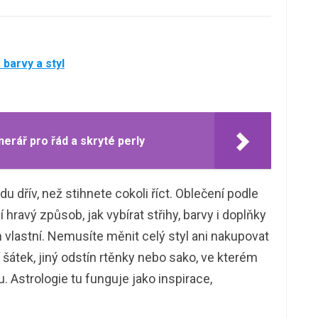
barvy a styl
nerář pro řád a skryté perly
u dřív, než stihnete cokoli říct. Oblečení podle
hravý způsob, jak vybírat střihy, barvy i doplňky
m vlastní. Nemusíte měnit celý styl ani nakupovat
 šátek, jiný odstín rtěnky nebo sako, ve kterém
. Astrologie tu funguje jako inspirace,