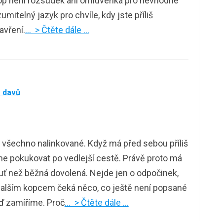
kop není rozsudek ani omluvenka pro nevhodné
itelný jazyk pro chvíle, kdy jste příliš
zavření.
… > Čtěte dále …
z davů
e všechno nalinkované. Když má před sebou příliš
čne pokukovat po vedlejší cestě. Právě proto má
uť než běžná dovolená. Nejde jen o odpočinek,
a dalším kopcem čeká něco, co ještě není popsané
ď zamíříme. Proč
… > Čtěte dále …