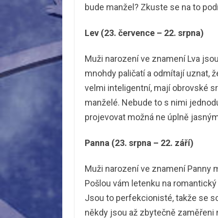
bude manžel? Zkuste se na to pod
Lev (23. července – 22. srpna)
Muži narození ve znamení Lva jsou v
mnohdy paličatí a odmítají uznat, 
velmi inteligentní, mají obrovské 
manželé. Nebude to s nimi jednoduc
projevovat možná ne úplně jasným
Panna (23. srpna – 22. září)
Muži narození ve znamení Panny moh
Pošlou vám letenku na romantický v
Jsou to perfekcionisté, takže se so
někdy jsou až zbytečně zaměřeni na 