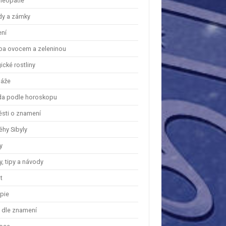
eopatie
dy a zámky
ení
ba ovocem a zeleninou
cké rostliny
áže
a podle horoskopu
ěsti o znamení
ěhy Sibyly
y
, tipy a návody
t
apie
y dle znamení