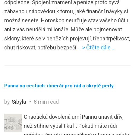
odpoledne. Spojení znamení a peníze proto bývá
zábavnou nápovědou k tomu, jaké finanční návyky si
možná nesete. Horoskop neurčuje stav vašeho účtu
ani z vás neudělá milionáře. Může ale pojmenovat
sklony, které se v penězích projevují, třeba trpělivost,
chuť riskovat, potřebu bezpečí
… > Čtěte dále …
Panna na cestách: itinerář pro řád a skryté perly
by
Sibyla
8 min read
Chaotická dovolená umí Pannu unavit dřív,
než stihne vybalit kufr. Pokud máte rádi
pořádek, čistotu, promyšlený rytmus a místa