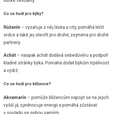
lidské sexuality.
Co se hodí pro býky?
Růženín
– vyzařuje z něj láska a city, pomáhá léčit
srdce a také jej otevřít pro druhé, zejména pro druhé
partnery.
Achát
– naopak achát dodává sebedůvěru a podpoří
kladné stránky býka. Pomáhá dodat býkům trpělivost
a výdrž.
Co se hodí pro blížence?
Akvamarín
– pomůže blížencům napojit se na jejich
vyšší já, sjednocuje energii a pomáhá zůstávat
v souladu se sebou samým.