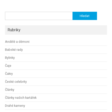
Vyhledávání
Rubriky
Andělé a démoni
Babské rady
Bylinky
Čaje
Čakry
České celebrity
Články
Články našich kartářek
Drahé kameny