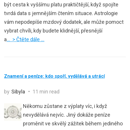
být cesta k vyššímu platu praktičtější, když spojíte
tvrdá data s jemnějším čtením situace. Astrologie
vám nepodepíše mzdový dodatek, ale může pomoct
vybrat chvíli, kdy budete klidnější, přesnější
a
… > Čtěte dále …
Znamení a peníze: kdo spoří, vydělává a utrácí
by
Sibyla
11 min read
Někomu zůstane z výplaty víc, i když
nevydělává nejvíc. Jiný dokáže peníze
proměnit ve skvělý zážitek během jediného