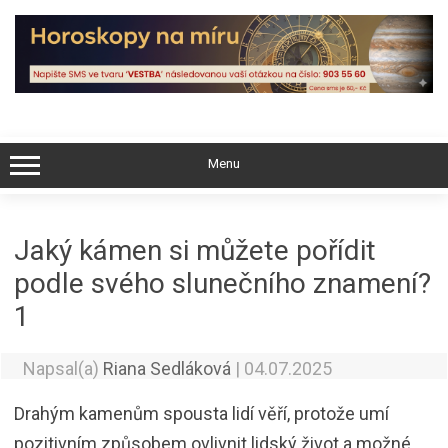
Skip
to
content
Menu
Jaký kámen si můžete pořídit
podle svého slunečního znamení?
1
Napsal(a)
Riana Sedláková
|
04.07.2025
Drahým kamenům spousta lidí věří, protože umí
pozitivním způsobem ovlivnit lidský život a možné