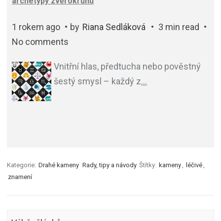
archetypy zvěrokruhu
1 rokem ago
by
Riana Sedláková
3 min read
No comments
Vnitřní hlas, předtucha nebo pověstný
šestý smysl – každý z
…
Kategorie:
Drahé kameny
Rady, tipy a návody
Štítky:
kameny
,
léčivé
,
znamení