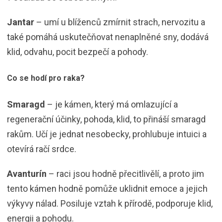
Jantar
– umí u blíženců zmírnit strach, nervozitu a
také pomáhá uskutečňovat nenaplněné sny, dodává
klid, odvahu, pocit bezpečí a pohody.
Co se hodí pro raka?
Smaragd
– je kámen, který má omlazující a
regenerační účinky, pohoda, klid, to přináší smaragd
rakům. Učí je jednat nesobecky, prohlubuje intuici a
otevírá račí srdce.
Avanturín
– raci jsou hodně přecitlivělí, a proto jim
tento kámen hodně pomůže uklidnit emoce a jejich
výkyvy nálad. Posiluje vztah k přírodě, podporuje klid,
energii a pohodu.