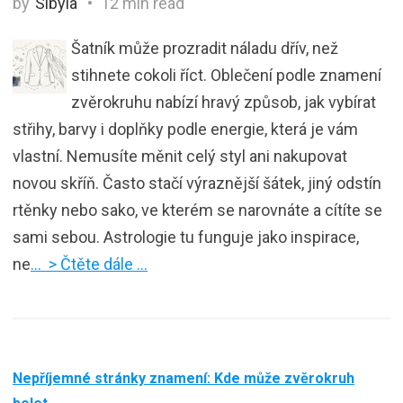
by
Sibyla
12 min read
Šatník může prozradit náladu dřív, než
stihnete cokoli říct. Oblečení podle znamení
zvěrokruhu nabízí hravý způsob, jak vybírat
střihy, barvy i doplňky podle energie, která je vám
vlastní. Nemusíte měnit celý styl ani nakupovat
novou skříň. Často stačí výraznější šátek, jiný odstín
rtěnky nebo sako, ve kterém se narovnáte a cítíte se
sami sebou. Astrologie tu funguje jako inspirace,
ne
… > Čtěte dále …
Nepříjemné stránky znamení: Kde může zvěrokruh