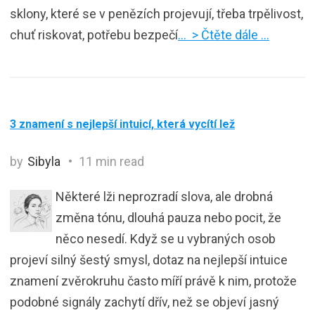
sklony, které se v penězích projevují, třeba trpělivost,
chuť riskovat, potřebu bezpečí
… > Čtěte dále …
3 znamení s nejlepší intuicí, která vycítí lež
by
Sibyla
11 min read
Některé lži neprozradí slova, ale drobná
změna tónu, dlouhá pauza nebo pocit, že
něco nesedí. Když se u vybraných osob
projeví silný šestý smysl, dotaz na nejlepší intuice
znamení zvěrokruhu často míří právě k nim, protože
podobné signály zachytí dřív, než se objeví jasný