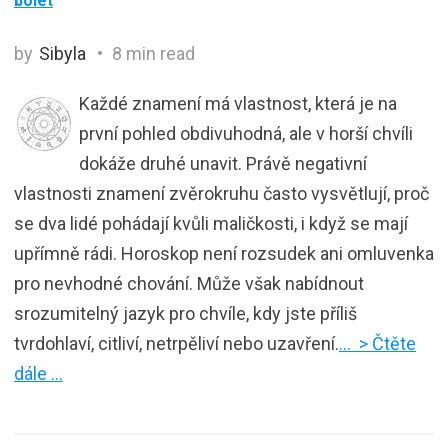
bolet
by
Sibyla
8 min read
Každé znamení má vlastnost, která je na
první pohled obdivuhodná, ale v horší chvíli
dokáže druhé unavit. Právě negativní
vlastnosti znamení zvěrokruhu často vysvětlují, proč
se dva lidé pohádají kvůli maličkosti, i když se mají
upřímně rádi. Horoskop není rozsudek ani omluvenka
pro nevhodné chování. Může však nabídnout
srozumitelný jazyk pro chvíle, kdy jste příliš
tvrdohlaví, citliví, netrpěliví nebo uzavření.
… > Čtěte
dále …