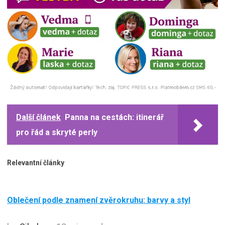
Další článek
Panna na cestách: itinerář
pro řád a skryté perly
Relevantní články
Oblečení podle znamení zvěrokruhu: barvy a styl