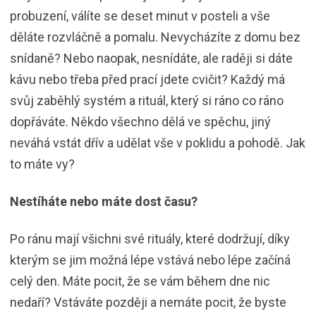
probuzení, válíte se deset minut v posteli a vše
děláte rozvláčně a pomalu. Nevycházíte z domu bez
snídaně? Nebo naopak, nesnídáte, ale raději si dáte
kávu nebo třeba před prací jdete cvičit? Každý má
svůj zaběhlý systém a rituál, který si ráno co ráno
dopřáváte. Někdo všechno dělá ve spěchu, jiný
neváhá vstát dřív a udělat vše v poklidu a pohodě. Jak
to máte vy?
Nestíháte nebo máte dost času?
Po ránu mají všichni své rituály, které dodržují, díky
kterým se jim možná lépe vstává nebo lépe začíná
celý den. Máte pocit, že se vám během dne nic
nedaří? Vstáváte později a nemáte pocit, že byste