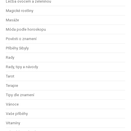
Léčba ovocem a zeleninou
Magické rostliny
Masáže
Móda podle horoskopu
Pověsti o znamení
Příběhy Sibyly
Rady
Rady, tipy a návody
Tarot
Terapie
Tipy dle znamení
Vánoce
Vaše příběhy
Vitamíny