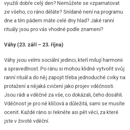
využili dobře celý den? Nemůžete se vzpamatovat
ze všeho, co ráno děláte? Snídaně není na programu
dne a tím pádem máte celé dny hlad? Jaké ranní
rituály jsou pro vás vhodné podle znamení?
Váhy (23. září – 23. října)
Váhy jsou velmi sociální jedinci, kteří milují harmonii
a spravedlnost. Po ránu si mohou klidně vytvořit svůj
ranní rituál a do něj zapojit třeba jednoduché cviky na
protažení a nějaká cvičení jako projev vděčnosti.
Jsou rádi a vděčné za vše, co dokázali, čeho dosáhli.
Vděčnost je pro ně klíčová a důležitá, sami se musíte
ocenit. Každé ráno si řekněte asi pět věcí, za které
jste v životě vděční.