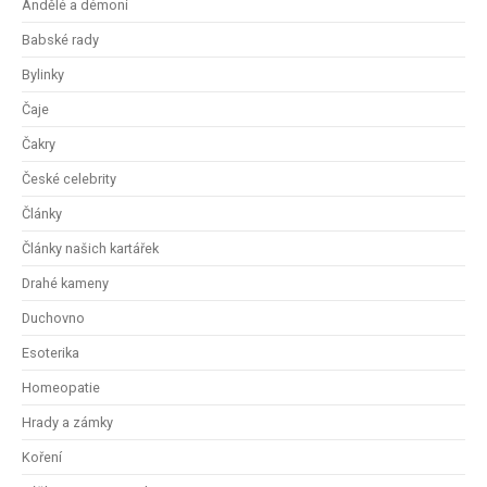
Andělé a démoni
Babské rady
Bylinky
Čaje
Čakry
České celebrity
Články
Články našich kartářek
Drahé kameny
Duchovno
Esoterika
Homeopatie
Hrady a zámky
Koření