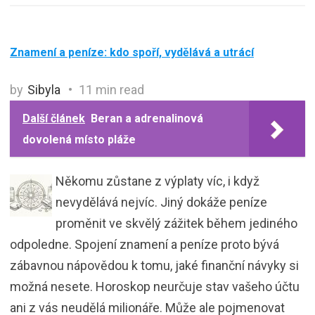
Znamení a peníze: kdo spoří, vydělává a utrácí
by
Sibyla
11 min read
Další článek
Beran a adrenalinová
dovolená místo pláže
Někomu zůstane z výplaty víc, i když
nevydělává nejvíc. Jiný dokáže peníze
proměnit ve skvělý zážitek během jediného
odpoledne. Spojení znamení a peníze proto bývá
zábavnou nápovědou k tomu, jaké finanční návyky si
možná nesete. Horoskop neurčuje stav vašeho účtu
ani z vás neudělá milionáře. Může ale pojmenovat