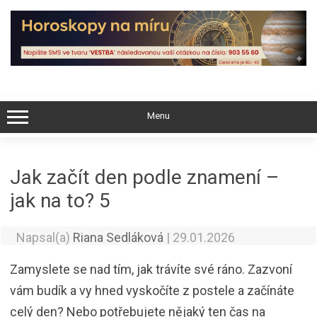
Skip
to
content
Menu
Jak začít den podle znamení –
jak na to? 5
Napsal(a)
Riana Sedláková
|
29.01.2026
Zamyslete se nad tím, jak trávíte své ráno. Zazvoní
vám budík a vy hned vyskočíte z postele a začínáte
celý den? Nebo potřebujete nějaký ten čas na