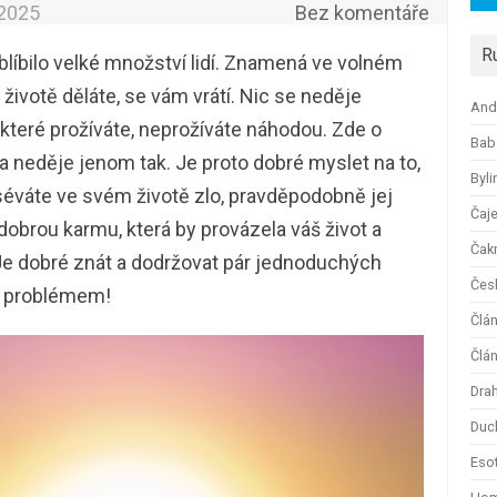
.2025
Bez komentáře
R
oblíbilo velké množství lidí. Znamená ve volném
 životě děláte, se vám vrátí. Nic se neděje
And
 které prožíváte, neprožíváte náhodou. Zde o
Bab
a neděje jenom tak. Je proto dobré myslet na to,
Byli
séváte ve svém životě zlo, pravděpodobně jej
Čaj
vy dobrou karmu, která by provázela váš život a
Čak
Je dobré znát a dodržovat pár jednoduchých
Česk
e problémem!
Člá
Člán
Dra
Duc
Esot