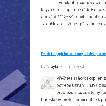
zvěrokruhu často vysvětlují
když se mají upřímně rádi. Horos
chování. Může však nabídnout srozum
tvrdohlaví, citliví, netrpěliví nebo u
Proč fungují horoskopy, i když jim n
by
Sibyla
8 min read
Přečtete si horoskop jen z
potřebě uznání, únavě z li
přestože víte, že stejný tex
horoskopy, proto nemíří nutně k po