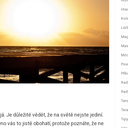
Hom
Hra
Koř
Léč
Magi
Mas
Mód
Pov
Příb
Rad
Rady
Taro
Ter
á. Je důležité vědět, že na světě nejste jediní.
Tip
no vás to jistě obohatí, protože poznáte, že ne