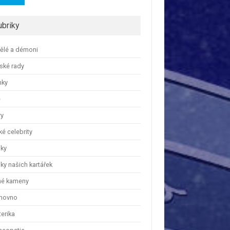
ubriky
ělé a démoni
ské rady
nky
e
ry
é celebrity
nky
ky našich kartářek
hé kameny
hovno
erika