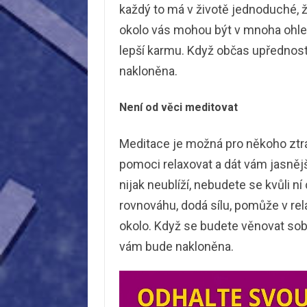
každý to má v životě jednoduché, že
okolo vás mohou být v mnoha ohl
lepší karmu. Když občas upřednos
nakloněna.
Není od věci meditovat
Meditace je možná pro někoho ztrát
pomoci relaxovat a dát vám jasněj
nijak neublíží, nebudete se kvůli 
rovnováhu, dodá sílu, pomůže v rela
okolo. Když se budete věnovat sob
vám bude nakloněna.