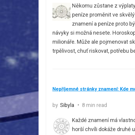
Někomu zůstane z výplaty v
peníze proměnit ve skvělý
znamení a peníze proto bý
návyky si možná nesete. Horoskop 
milionáře. Může ale pojmenovat skl
trpělivost, chuť riskovat, potřebu 
Nepříjemné stránky znamení: Kde m
by
Sibyla
8 min read
Každé znamení má vlastnost
horší chvíli dokáže druhé 