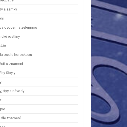
eopatie
dy a zámky
ení
ba ovocem a zeleninou
cké rostliny
áže
a podle horoskopu
ěsti o znamení
ěhy Sibyly
y
, tipy a návody
t
apie
y dle znamení