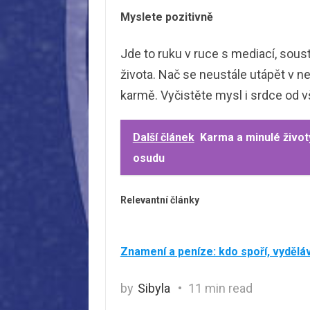
Myslete pozitivně
Jde to ruku v ruce s mediací, sous
života. Nač se neustále utápět v n
karmě. Vyčistěte mysl i srdce od 
Další článek
Karma a minulé život
osudu
Relevantní články
Znamení a peníze: kdo spoří, vyděláv
by
Sibyla
11 min read