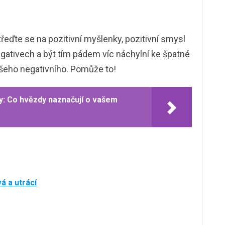
třeďte se na pozitivní myšlenky, pozitivní smysl
egativech a být tím pádem víc náchylní ke špatné
všeho negativního. Pomůže to!
y: Co hvězdy naznačují o vašem
á a utrácí