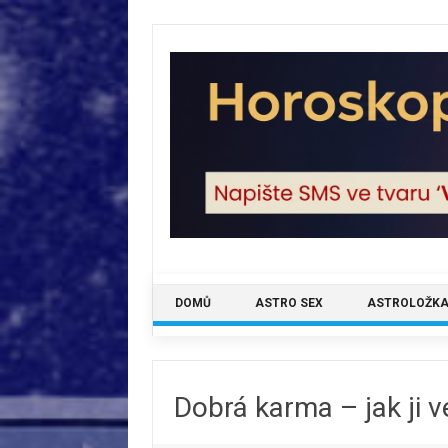
Skip
to
content
DOMŮ
ASTRO SEX
ASTROLOŽKA
Dobrá karma – jak ji v