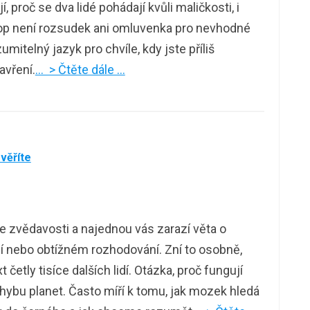
, proč se dva lidé pohádají kvůli maličkosti, i
kop není rozsudek ani omluvenka pro nevhodné
itelný jazyk pro chvíle, kdy jste příliš
zavření.
… > Čtěte dále …
evěříte
e zvědavosti a najednou vás zarazí věta o
dí nebo obtížném rozhodování. Zní to osobně,
t četly tisíce dalších lidí. Otázka, proč fungují
hybu planet. Často míří k tomu, jak mozek hledá