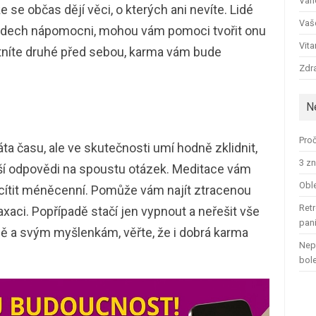
Ván
 se občas dějí věci, o kterých ani nevíte. Lidé
Vaš
edech nápomocni, mohou vám pomoci tvořit onu
Vit
tníte druhé před sebou, karma vám bude
Zdra
N
Proč
a času, ale ve skutečnosti umí hodně zklidnit,
3 zn
ší odpovědi na spoustu otázek. Meditace vám
Oble
ní cítit méněcenní. Pomůže vám najít ztracenou
Retr
xaci. Popřípadě stačí jen vypnout a neřešit vše
pan
ě a svým myšlenkám, věřte, že i dobrá karma
Nep
bol