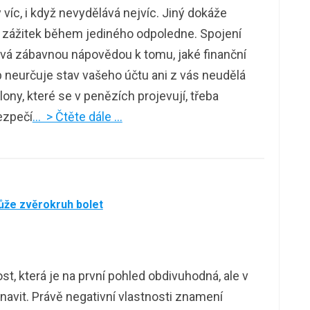
íc, i když nevydělává nejvíc. Jiný dokáže
 zážitek během jediného odpoledne. Spojení
vá zábavnou nápovědou k tomu, jaké finanční
neurčuje stav vašeho účtu ani z vás neudělá
ony, které se v penězích projevují, třeba
bezpečí
… > Čtěte dále …
ůže zvěrokruh bolet
, která je na první pohled obdivuhodná, ale v
unavit. Právě negativní vlastnosti znamení