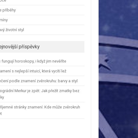
oce
e příběhy
amíny
vý životní styl
ejnovější příspěvky
 fungují horoskopy, i když jim nevěříte
amení s nejlepší intuicí, která vycítí lež
čení podle znamení zvěrokruhu: barvy a styl
ográdní Merkur je zpět: Jak přežít zmatky bez
iky
říjemné stránky znamení: Kde může zvěrokruh
et