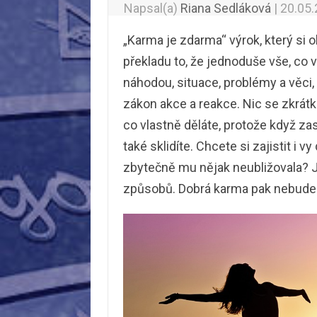
Napsal(a)
Riana Sedláková
|
20.05
„Karma je zdarma“ výrok, který si 
překladu to, že jednoduše vše, co v
náhodou, situace, problémy a věci,
zákon akce a reakce. Nic se zkrátk
co vlastně děláte, protože když za
také sklidíte. Chcete si zajistit i 
zbytečně mu nějak neubližovala? 
způsobů. Dobrá karma pak nebud