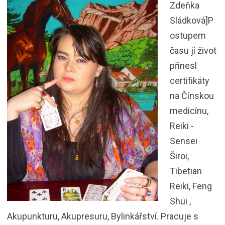
Zdeňka
Sládková]P
ostupem
času jí život
přinesl
certifikáty
na Čínskou
medicínu,
Reiki -
Sensei
Široi,
Tibetian
Reiki, Feng
Shui ,
Akupunkturu, Akupresuru, Bylinkářství. Pracuje s