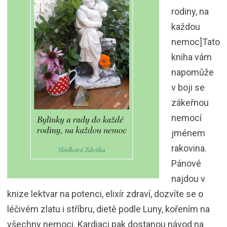
rodiny, na
každou
nemoc]Tato
kniha vám
napomůže
v boji se
zákeřnou
nemocí
jménem
rakovina.
Pánové
najdou v
knize lektvar na potenci, elixír zdraví, dozvíte se o
léčivém zlatu i stříbru, dietě podle Luny, kořením na
všechny nemoci. Kardiaci pak dostanou návod na