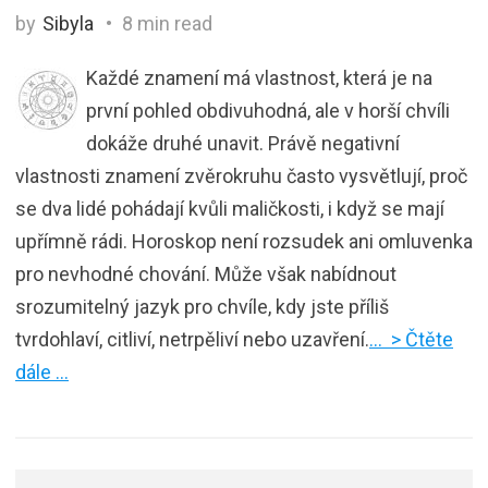
by
Sibyla
8 min read
Každé znamení má vlastnost, která je na
první pohled obdivuhodná, ale v horší chvíli
dokáže druhé unavit. Právě negativní
vlastnosti znamení zvěrokruhu často vysvětlují, proč
se dva lidé pohádají kvůli maličkosti, i když se mají
upřímně rádi. Horoskop není rozsudek ani omluvenka
pro nevhodné chování. Může však nabídnout
srozumitelný jazyk pro chvíle, kdy jste příliš
tvrdohlaví, citliví, netrpěliví nebo uzavření.
… > Čtěte
dále …