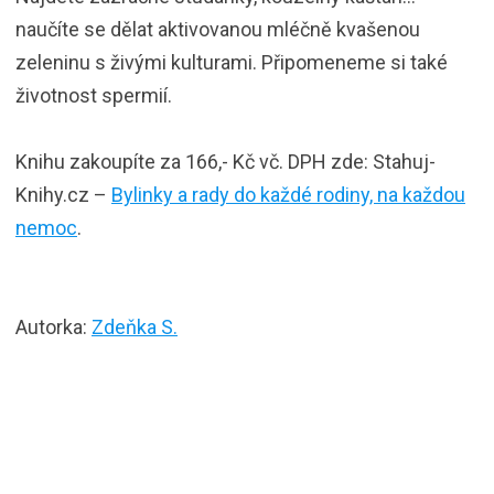
naučíte se dělat aktivovanou mléčně kvašenou
zeleninu s živými kulturami. Připomeneme si také
životnost spermií.
Knihu zakoupíte za 166,- Kč vč. DPH zde: Stahuj-
Knihy.cz –
Bylinky a rady do každé rodiny, na každou
nemoc
.
Autorka:
Zdeňka S.
Autorka: Zdeňka Sládková žije vysoko v Orlických
horách na statku se psy, stádem koní a nádhernou
přírodou.