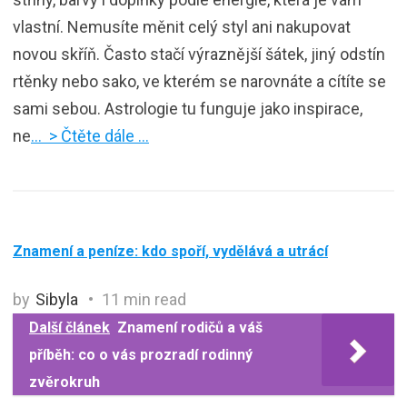
vlastní. Nemusíte měnit celý styl ani nakupovat
novou skříň. Často stačí výraznější šátek, jiný odstín
rtěnky nebo sako, ve kterém se narovnáte a cítíte se
sami sebou. Astrologie tu funguje jako inspirace,
ne
… > Čtěte dále …
Znamení a peníze: kdo spoří, vydělává a utrácí
by
Sibyla
11 min read
Další článek
Znamení rodičů a váš
příběh: co o vás prozradí rodinný
zvěrokruh