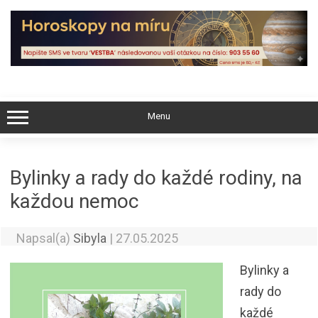
Skip
to
content
Menu
Bylinky a rady do každé rodiny, na
každou nemoc
Napsal(a)
Sibyla
|
27.05.2025
Bylinky a
rady do
každé