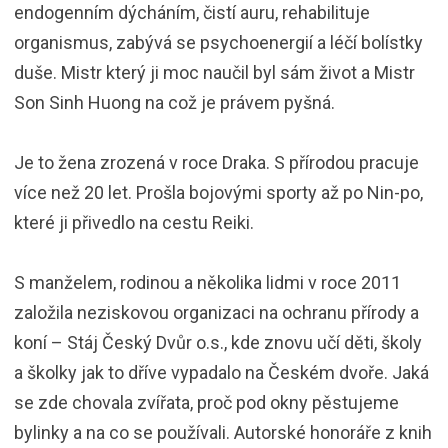
endogenním dýcháním, čistí auru, rehabilituje
organismus, zabývá se psychoenergií a léčí bolístky
duše. Mistr který ji moc naučil byl sám život a Mistr
Son Sinh Huong na což je právem pyšná.
Je to žena zrozená v roce Draka. S přírodou pracuje
více než 20 let. Prošla bojovými sporty až po Nin-po,
které ji přivedlo na cestu Reiki.
S manželem, rodinou a několika lidmi v roce 2011
založila neziskovou organizaci na ochranu přírody a
koní – Stáj Český Dvůr o.s., kde znovu učí děti, školy
a školky jak to dříve vypadalo na Českém dvoře. Jaká
se zde chovala zvířata, proč pod okny pěstujeme
bylinky a na co se používali. Autorské honoráře z knih