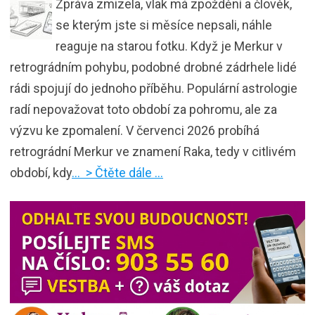
Zpráva zmizela, vlak má zpoždění a člověk,
se kterým jste si měsíce nepsali, náhle
reaguje na starou fotku. Když je Merkur v
retrográdním pohybu, podobné drobné zádrhele lidé
rádi spojují do jednoho příběhu. Populární astrologie
radí nepovažovat toto období za pohromu, ale za
výzvu ke zpomalení. V červenci 2026 probíhá
retrográdní Merkur ve znamení Raka, tedy v citlivém
období, kdy
… > Čtěte dále …