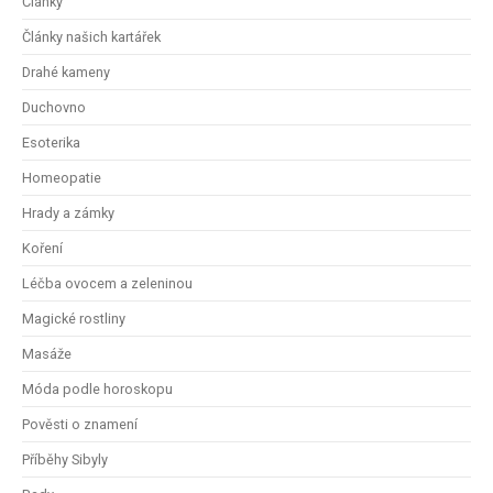
Články
Články našich kartářek
Drahé kameny
Duchovno
Esoterika
Homeopatie
Hrady a zámky
Koření
Léčba ovocem a zeleninou
Magické rostliny
Masáže
Móda podle horoskopu
Pověsti o znamení
Příběhy Sibyly