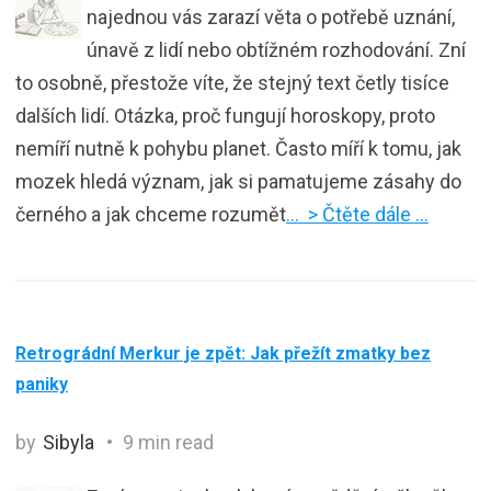
najednou vás zarazí věta o potřebě uznání,
únavě z lidí nebo obtížném rozhodování. Zní
to osobně, přestože víte, že stejný text četly tisíce
dalších lidí. Otázka, proč fungují horoskopy, proto
nemíří nutně k pohybu planet. Často míří k tomu, jak
mozek hledá význam, jak si pamatujeme zásahy do
černého a jak chceme rozumět
… > Čtěte dále …
Retrográdní Merkur je zpět: Jak přežít zmatky bez
paniky
by
Sibyla
9 min read