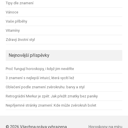
Tipy dle znamení
Vánoce
Vaše příběhy
Vitamíny
Zdravý životní styl
Nejnovější příspěvky
Proč fungují horoskopy, i když jim nevěříte
3 znamení s nejlepší intuicí, která vycítí lež
Oblečení podle znamení zvěrokruhu: barvy a styl
Retrográdní Merkur je zpět: Jak přežít zmatky bez paniky
Nepříjemné stránky znamení: Kde může zvěrokruh bolet
© 2026 Všechna práva vyhrazena.
Horoskopy na míru