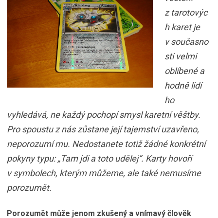
z tarotovýc
h karet je
v současno
sti velmi
oblíbené a
hodně lidí
ho
vyhledává, ne každý pochopí smysl karetní věštby.
Pro spoustu z nás zůstane její tajemství uzavřeno,
neporozumí mu. Nedostanete totiž žádné konkrétní
pokyny typu: „Tam jdi a toto udělej“. Karty hovoří
v symbolech, kterým můžeme, ale také nemusíme
porozumět.
Porozumět může jenom zkušený a vnímavý člověk