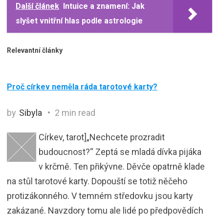
Další článek
Intuice a znamení: Jak
slyšet vnitřní hlas podle astrologie
Relevantní články
Proč církev neměla ráda tarotové karty?
by
Sibyla
2 min read
Církev, tarot]„Nechcete prozradit
budoucnost?“ Zeptá se mladá dívka pijáka
v krčmě. Ten přikývne. Děvče opatrně klade
na stůl tarotové karty. Dopouští se totiž něčeho
protizákonného. V temném středovku jsou karty
zakázané. Navzdory tomu ale lidé po předpovědích