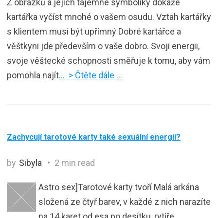
Z obrázků a jejich tajemné symboliky dokáže
kartářka vyčíst mnohé o vašem osudu. Vztah kartářky
s klientem musí být upřímný Dobré kartářce a
věštkyni jde především o vaše dobro. Svoji energii,
svoje věštecké schopnosti směřuje k tomu, aby vám
pomohla najít
… > Čtěte dále …
Zachycují tarotové karty také sexuální energii?
by
Sibyla
2 min read
Astro sex]Tarotové karty tvoří Malá arkána
složená ze čtyř barev, v každé z nich narazíte
na 14 karet od esa po desítku, rytíře,