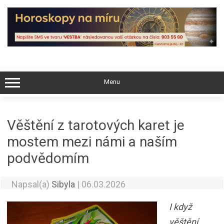
Skip
to
content
Menu
Věštění z tarotových karet je
mostem mezi námi a naším
podvědomím
Napsal(a)
Sibyla
|
06.03.2026
I když
věštění