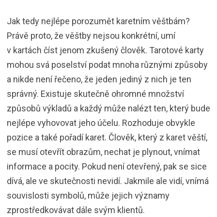
Jak tedy nejlépe porozumět karetním věštbám?
Právě proto, že věštby nejsou konkrétní, umí
v kartách číst jenom zkušený člověk. Tarotové karty
mohou svá poselství podat mnoha různými způsoby
a nikde není řečeno, že jeden jediný z nich je ten
správný. Existuje skutečně ohromné množství
způsobů výkladů a každý může nalézt ten, který bude
nejlépe vyhovovat jeho účelu. Rozhoduje obvykle
pozice a také pořadí karet. Člověk, který z karet věští,
se musí otevřít obrazům, nechat je plynout, vnímat
informace a pocity. Pokud není otevřený, pak se sice
dívá, ale ve skutečnosti nevidí. Jakmile ale vidí, vnímá
souvislosti symbolů, může jejich významy
zprostředkovávat dále svým klientů.