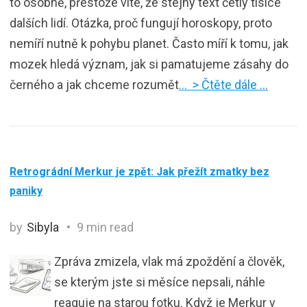
to osobně, přestože víte, že stejný text četly tisíce
dalších lidí. Otázka, proč fungují horoskopy, proto
nemíří nutně k pohybu planet. Často míří k tomu, jak
mozek hledá význam, jak si pamatujeme zásahy do
černého a jak chceme rozumět
… > Čtěte dále …
Retrográdní Merkur je zpět: Jak přežít zmatky bez
paniky
by
Sibyla
9 min read
Zpráva zmizela, vlak má zpoždění a člověk,
se kterým jste si měsíce nepsali, náhle
reaguje na starou fotku. Když je Merkur v