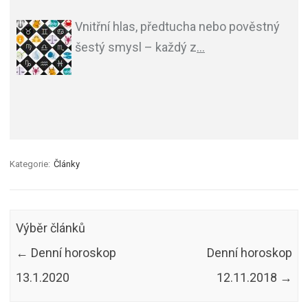
Vnitřní hlas, předtucha nebo pověstný
šestý smysl – každý z
…
Kategorie:
Články
Výběr článků
←
Denní horoskop
Denní horoskop
13.1.2020
12.11.2018
→