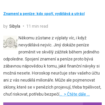
Znamení a peníze: kdo spoří, vydělává a utrácí
by
Sibyla
11 min read
Někomu zůstane z výplaty víc, i když
nevydělává nejvíc. Jiný dokáže peníze
proměnit ve skvělý zážitek během jediného
odpoledne. Spojení znamení a peníze proto bývá
zábavnou nápovědou k tomu, jaké finanční návyky si
možná nesete. Horoskop neurčuje stav vašeho účtu
ani z vás neudělá milionáře. Může ale pojmenovat
sklony, které se v penězích projevují, třeba trpělivost,
chuť riskovat, potřebu bezpečí
… > Čtěte dále …