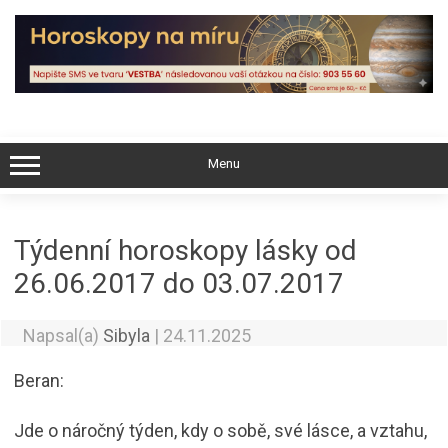
Skip
to
content
Menu
Týdenní horoskopy lásky od
26.06.2017 do 03.07.2017
Napsal(a)
Sibyla
|
24.11.2025
Beran:
Jde o náročný týden, kdy o sobě, své lásce, a vztahu,