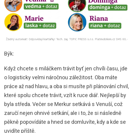
Býk:
Když chcete s miláčkem trávit byť jen chvíli času, jde
o logisticky velmi náročnou záležitost. Oba máte
práce až nad hlavu, a oba si musíte při plánování chvil,
které spolu chcete trávit, vzít k ruce diář. Nejlepší by
byla středa. Večer se Merkur setkává s Venuší, což
zaručí nejen ohnivé setkání, ale i to, že si následně
pěkně popovídáte a hned se domluvíte, kdy a kde se
uvidíte příště.