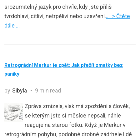
srozumitelný jazyk pro chvíle, kdy jste příliš
tvrdohlaví, citliví, netrpěliví nebo uzavření.
… > Čtěte
dále …
Retrográdní Merkur je zpět: Jak přežít zmatky bez
paniky
by
Sibyla
9 min read
Zpráva zmizela, vlak má zpoždění a člověk,
se kterým jste si měsíce nepsali, náhle
reaguje na starou fotku. Když je Merkur v
retrográdním pohybu, podobné drobné zádrhele lidé