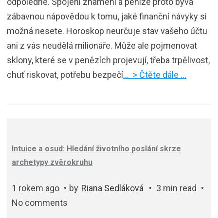
odpoledne. Spojení znamení a peníze proto bývá
zábavnou nápovědou k tomu, jaké finanční návyky si
možná nesete. Horoskop neurčuje stav vašeho účtu
ani z vás neudělá milionáře. Může ale pojmenovat
sklony, které se v penězích projevují, třeba trpělivost,
chuť riskovat, potřebu bezpečí
… > Čtěte dále …
Intuice a osud: Hledání životního poslání skrze
archetypy zvěrokruhu
1 rokem ago
by
Riana Sedláková
3 min read
No comments