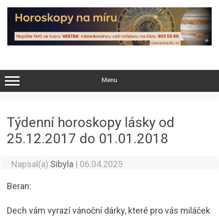
Skip
to
content
Menu
Týdenní horoskopy lásky od
25.12.2017 do 01.01.2018
Napsal(a)
Sibyla
|
06.04.2025
Beran:
Dech vám vyrazí vánoční dárky, které pro vás miláček