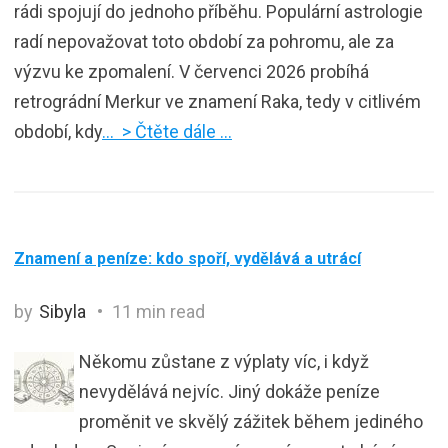
rádi spojují do jednoho příběhu. Populární astrologie
radí nepovažovat toto období za pohromu, ale za
výzvu ke zpomalení. V červenci 2026 probíhá
retrográdní Merkur ve znamení Raka, tedy v citlivém
období, kdy
… > Čtěte dále …
Znamení a peníze: kdo spoří, vydělává a utrácí
by
Sibyla
11 min read
Někomu zůstane z výplaty víc, i když
nevydělává nejvíc. Jiný dokáže peníze
proměnit ve skvělý zážitek během jediného