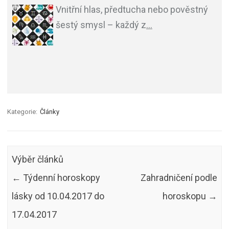
Vnitřní hlas, předtucha nebo pověstný
šestý smysl – každý z
…
Kategorie:
Články
Výběr článků
←
Týdenní horoskopy
Zahradničení podle
lásky od 10.04.2017 do
horoskopu
→
17.04.2017