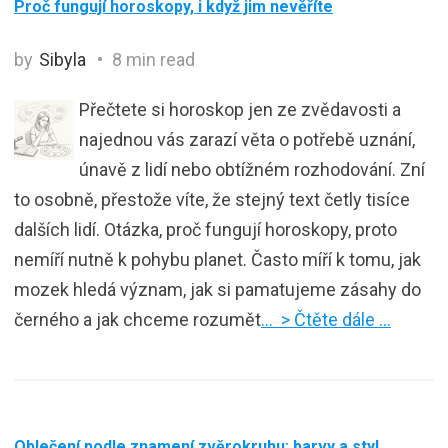
Proč fungují horoskopy, i když jim nevěříte
by
Sibyla
8 min read
Přečtete si horoskop jen ze zvědavosti a
najednou vás zarazí věta o potřebě uznání,
únavě z lidí nebo obtížném rozhodování. Zní
to osobně, přestože víte, že stejný text četly tisíce
dalších lidí. Otázka, proč fungují horoskopy, proto
nemíří nutně k pohybu planet. Často míří k tomu, jak
mozek hledá význam, jak si pamatujeme zásahy do
černého a jak chceme rozumět
… > Čtěte dále …
Oblečení podle znamení zvěrokruhu: barvy a styl