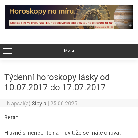
Skip
to
content
Menu
Týdenní horoskopy lásky od
10.07.2017 do 17.07.2017
Napsal(a)
Sibyla
|
25.06.2025
Beran:
Hlavně si nenechte namluvit, že se máte chovat