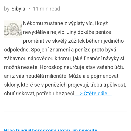
by
Sibyla
11 min read
Někomu zůstane z výplaty víc, i když
nevydělává nejvíc. Jiný dokáže peníze
proměnit ve skvělý zážitek během jediného
odpoledne. Spojení znamení a peníze proto bývá
zábavnou nápovědou k tomu, jaké finanční návyky si
možná nesete. Horoskop neurčuje stav vašeho účtu
ani z vás neudělá milionáře. Může ale pojmenovat
sklony, které se v penězích projevují, třeba trpělivost,
chuť riskovat, potřebu bezpečí
… > Čtěte dále …
Proč fungují horoskopy, i když jim nevěříte