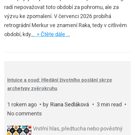
radí nepovažovat toto období za pohromu, ale za
výzvu ke zpomalení. V červenci 2026 probíhá
retrográdní Merkur ve znamení Raka, tedy v citlivém
období, kdy
… > Čtěte dále …
Intuice a osud: Hledání životního poslání skrze
archetypy zvěrokruhu
1 rokem ago
by
Riana Sedláková
3 min read
No comments
Vnitřní hlas, předtucha nebo pověstný