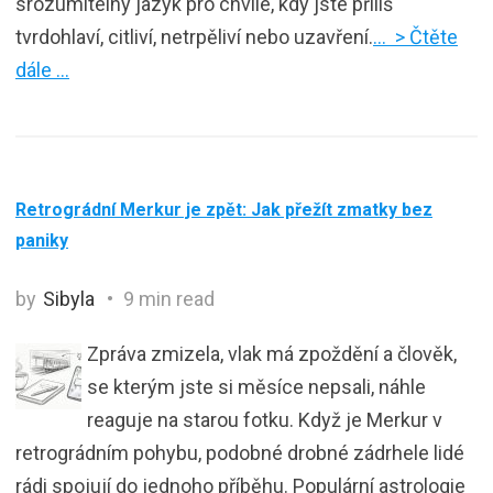
srozumitelný jazyk pro chvíle, kdy jste příliš
tvrdohlaví, citliví, netrpěliví nebo uzavření.
… > Čtěte
dále …
Retrográdní Merkur je zpět: Jak přežít zmatky bez
paniky
by
Sibyla
9 min read
Zpráva zmizela, vlak má zpoždění a člověk,
se kterým jste si měsíce nepsali, náhle
reaguje na starou fotku. Když je Merkur v
retrográdním pohybu, podobné drobné zádrhele lidé
rádi spojují do jednoho příběhu. Populární astrologie