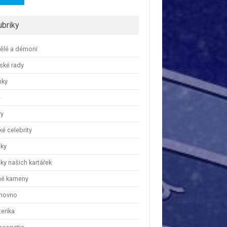
ubriky
ělé a démoni
ské rady
nky
e
ry
é celebrity
nky
ky našich kartářek
hé kameny
hovno
erika