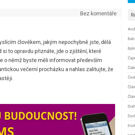
Bez komentáře
R
And
Bab
y myslícím člověkem, jakým nepochybně jste, dělá
Byli
i to opravdu přiznáte, jde o zjištění, které
Čaj
ale o němž byste měli informovat především
Čak
tickou večerní procházku a nahlas zalitujte, že
stěji.
Česk
Člá
Člán
Dra
Duc
Esot