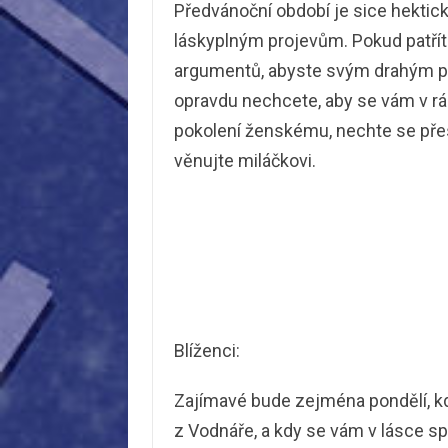
Předvánoční období je sice hektic
láskyplným projevům. Pokud patří
argumentů, abyste svým drahým po
opravdu nechcete, aby se vám v rám
pokolení ženskému, nechte se pře
věnujte miláčkovi.
Blíženci:
Zajímavé bude zejména pondělí, k
z Vodnáře, a kdy se vám v lásce spl