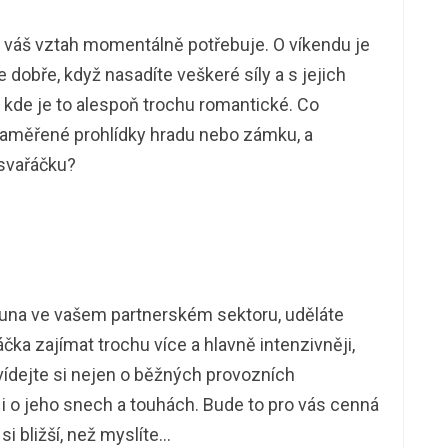
o váš vztah momentálně potřebuje. O víkendu je
e dobře, když nasadíte veškeré síly a s jejich
kde je to alespoň trochu romantické. Co
 zaměřené prohlídky hradu nebo zámku, a
svařáčku?
 Luna ve vašem partnerském sektoru, uděláte
čka zajímat trochu více a hlavně intenzivněji,
vídejte si nejen o běžných provozních
 i o jeho snech a touhách. Bude to pro vás cenná
 si bližší, než myslíte…