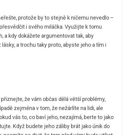
eřešte, protože by to stejně k ničemu nevedlo –
řesvědčit i svého miláčka. Využijte k tomu
ch, a kdy dokážete argumentovat tak, aby
 lásky, a trochu taky proto, abyste jeho a tím i
 přiznejte, že vám občas dělá větší problémy,
padě zejména v tom, že nežárlíte na lidi, ale
kud vás to, co baví jeho, nezajímá, berte to jako
ujte. Když budete jeho záliby brát jako únik do