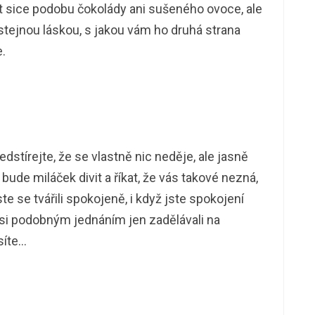
t sice podobu čokolády ani sušeného ovoce, ale
 stejnou láskou, s jakou vám ho druhá strana
e.
dstírejte, že se vlastně nic neděje, ale jasně
ude miláček divit a říkat, že vás takové nezná,
te se tvářili spokojeně, i když jste spokojení
e si podobným jednáním jen zadělávali na
síte…