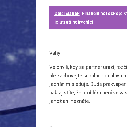
Další článek
Finanční horoskop: K
je utratí nejrychleji
Váhy:
Ve chvíli, kdy se partner urazí, roz
ale zachovejte si chladnou hlavu 
jednáním sleduje. Bude překvapený,
pak zjistíte, že problém není ve vás,
jehož ani neznáte.