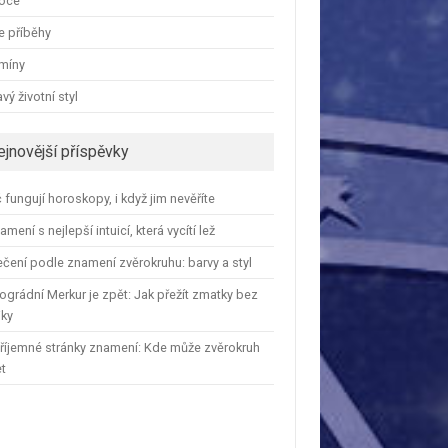
oce
e příběhy
amíny
vý životní styl
ejnovější příspěvky
 fungují horoskopy, i když jim nevěříte
amení s nejlepší intuicí, která vycítí lež
čení podle znamení zvěrokruhu: barvy a styl
ográdní Merkur je zpět: Jak přežít zmatky bez
iky
říjemné stránky znamení: Kde může zvěrokruh
et