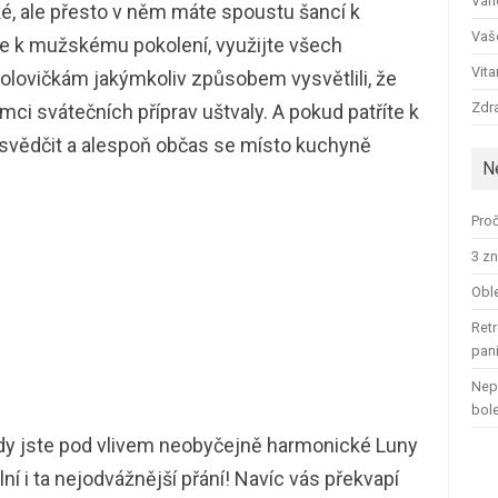
Ván
ké, ale přesto v něm máte spoustu šancí k
Vaš
te k mužskému pokolení, využijte všech
Vit
lovičkám jakýmkoliv způsobem vysvětlili, že
Zdra
ci svátečních příprav uštvaly. A pokud patříte k
svědčit a alespoň občas se místo kuchyně
N
Proč
3 zn
Oble
Retr
pan
Nep
bol
dy jste pod vlivem neobyčejně harmonické Luny
ní i ta nejodvážnější přání! Navíc vás překvapí