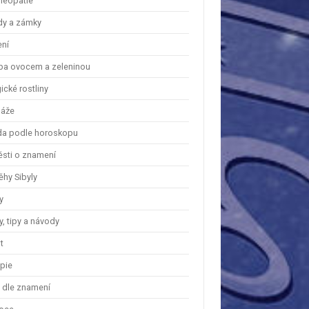
eopatie
dy a zámky
ení
ba ovocem a zeleninou
cké rostliny
áže
a podle horoskopu
ěsti o znamení
ěhy Sibyly
y
, tipy a návody
t
apie
y dle znamení