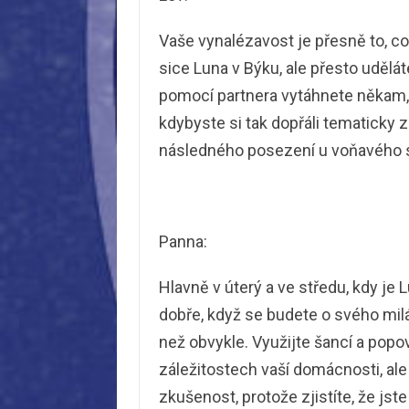
Vaše vynalézavost je přesně to, c
sice Luna v Býku, ale přesto udělát
pomocí partnera vytáhnete někam, 
kdybyste si tak dopřáli tematicky
následného posezení u voňavého 
Panna:
Hlavně v úterý a ve středu, kdy je
dobře, když se budete o svého milá
než obvykle. Využijte šancí a popo
záležitostech vaší domácnosti, ale
zkušenost, protože zjistíte, že jste