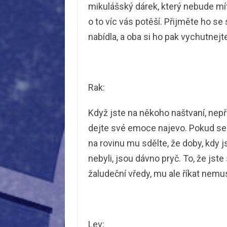
mikulášský dárek, který nebude mí
o to víc vás potěší. Přijměte ho se
nabídla, a oba si ho pak vychutnejt
Rak:
Když jste na někoho naštvaní, nepře
dejte své emoce najevo. Pokud se b
na rovinu mu sdělte, že doby, kdy js
nebyli, jsou dávno pryč. To, že jst
žaludeční vředy, mu ale říkat nemu
Lev: