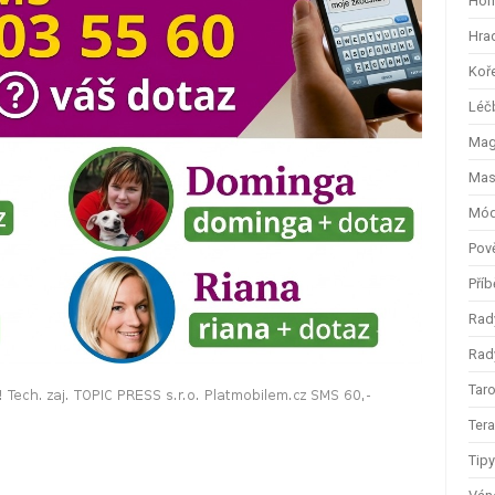
Hom
Hra
Koř
Léč
Magi
Mas
Mód
Pov
Příb
Rad
Rady
Taro
Ter
Tip