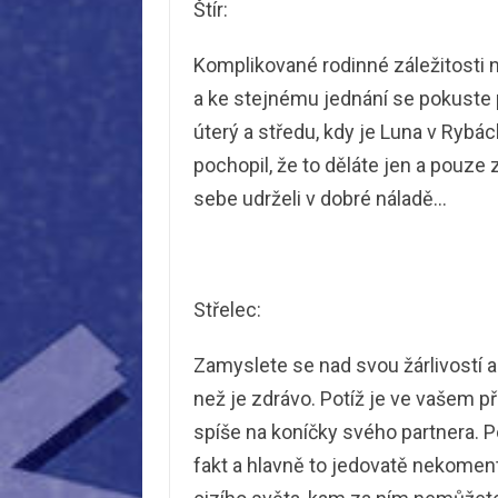
Štír:
Komplikované rodinné záležitosti n
a ke stejnému jednání se pokuste p
úterý a středu, kdy je Luna v Rybá
pochopil, že to děláte jen a pouze z
sebe udrželi v dobré náladě…
Střelec:
Zamyslete se nad svou žárlivostí a
než je zdrávo. Potíž je ve vašem pří
spíše na koníčky svého partnera. Po
fakt a hlavně to jedovatě nekoment