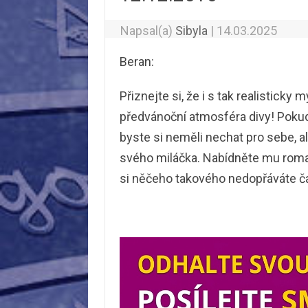
Napsal(a)
Sibyla
|
14.03.2025
Beran:
Přiznejte si, že i s tak realistick
předvánoční atmosféra divy! Pokud s
byste si neměli nechat pro sebe, 
svého miláčka. Nabídněte mu roman
si něčeho takového nedopřáváte ča