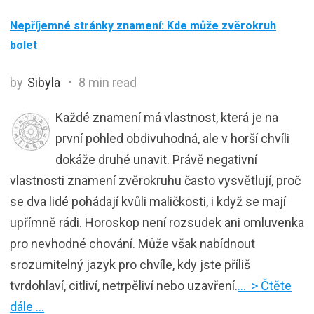
Nepříjemné stránky znamení: Kde může zvěrokruh
bolet
by
Sibyla
8 min read
Každé znamení má vlastnost, která je na
první pohled obdivuhodná, ale v horší chvíli
dokáže druhé unavit. Právě negativní
vlastnosti znamení zvěrokruhu často vysvětlují, proč
se dva lidé pohádají kvůli maličkosti, i když se mají
upřímně rádi. Horoskop není rozsudek ani omluvenka
pro nevhodné chování. Může však nabídnout
srozumitelný jazyk pro chvíle, kdy jste příliš
tvrdohlaví, citliví, netrpěliví nebo uzavření.
… > Čtěte
dále …