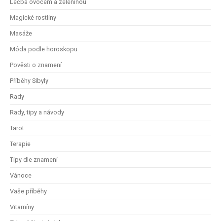
Léčba ovocem a zeleninou
Magické rostliny
Masáže
Móda podle horoskopu
Pověsti o znamení
Příběhy Sibyly
Rady
Rady, tipy a návody
Tarot
Terapie
Tipy dle znamení
Vánoce
Vaše příběhy
Vitamíny