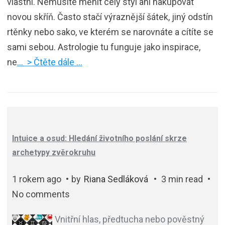
vlastní. Nemusíte měnit celý styl ani nakupovat
novou skříň. Často stačí výraznější šátek, jiný odstín
rtěnky nebo sako, ve kterém se narovnáte a cítíte se
sami sebou. Astrologie tu funguje jako inspirace,
ne
… > Čtěte dále …
Intuice a osud: Hledání životního poslání skrze
archetypy zvěrokruhu
1 rokem ago
by
Riana Sedláková
3 min read
No comments
Vnitřní hlas, předtucha nebo pověstný