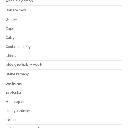
Andělé a démoni
Babské rady
Bylinky
Čaje
Čakry
České celebrity
Články
Články našich kartářek
Drahé kameny
Duchovno
Esoterika
Homeopatie
Hrady a zámky
Koření