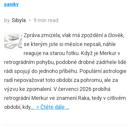
paniky
by
Sibyla
9 min read
Zpráva zmizela, vlak má zpoždění a člověk,
se kterým jste si měsíce nepsali, náhle
reaguje na starou fotku. Když je Merkur v
retrográdním pohybu, podobné drobné zádrhele lidé
rádi spojují do jednoho příběhu. Populární astrologie
radí nepovažovat toto období za pohromu, ale za
výzvu ke zpomalení. V červenci 2026 probíhá
retrográdní Merkur ve znamení Raka, tedy v citlivém
období, kdy
… > Čtěte dále …