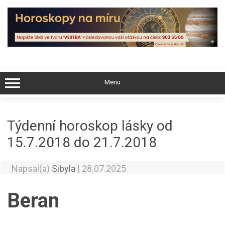
Skip
to
content
Menu
Týdenní horoskop lásky od
15.7.2018 do 21.7.2018
Napsal(a)
Sibyla
|
28.07.2025
Beran