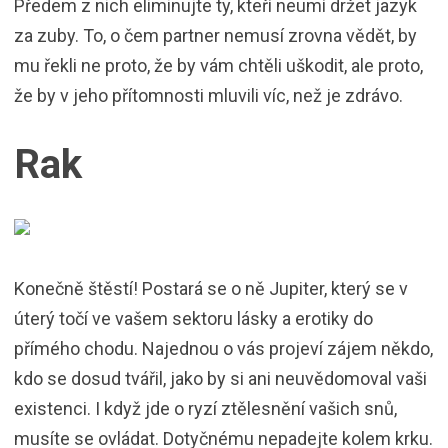
Předem z nich eliminujte ty, kteří neumí držet jazyk
za zuby. To, o čem partner nemusí zrovna vědět, by
mu řekli ne proto, že by vám chtěli uškodit, ale proto,
že by v jeho přítomnosti mluvili víc, než je zdrávo.
Rak
Konečně štěstí! Postará se o ně Jupiter, který se v
úterý točí ve vašem sektoru lásky a erotiky do
přímého chodu. Najednou o vás projeví zájem někdo,
kdo se dosud tvářil, jako by si ani neuvědomoval vaši
existenci. I když jde o ryzí ztělesnění vašich snů,
musíte se ovládat. Dotyčnému nepadejte kolem krku.