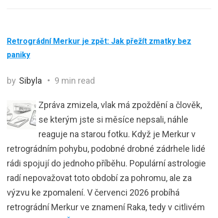
Retrográdní Merkur je zpět: Jak přežít zmatky bez
paniky
by
Sibyla
9 min read
Zpráva zmizela, vlak má zpoždění a člověk,
se kterým jste si měsíce nepsali, náhle
reaguje na starou fotku. Když je Merkur v
retrográdním pohybu, podobné drobné zádrhele lidé
rádi spojují do jednoho příběhu. Populární astrologie
radí nepovažovat toto období za pohromu, ale za
výzvu ke zpomalení. V červenci 2026 probíhá
retrográdní Merkur ve znamení Raka, tedy v citlivém