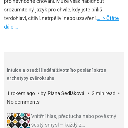
pro nevhodné chování. Může však nabídnout
srozumitelný jazyk pro chvíle, kdy jste příliš
tvrdohlaví, citliví, netrpěliví nebo uzavření.
… > Čtěte
dále …
Intuice a osud: Hledání životního poslání skrze
archetypy zvěrokruhu
1 rokem ago
by
Riana Sedláková
3 min read
No comments
Vnitřní hlas, předtucha nebo pověstný
šestý smysl – každý z
…