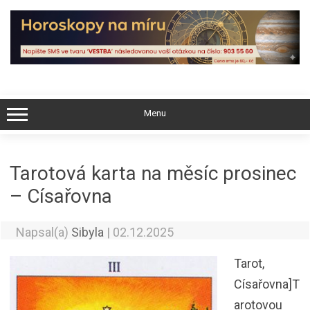
Skip
to
content
Menu
Tarotová karta na měsíc prosinec
– Císařovna
Napsal(a)
Sibyla
|
02.12.2025
Tarot,
Císařovna]T
arotovou