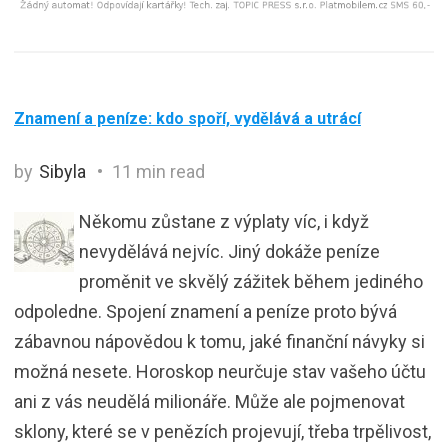
Znamení a peníze: kdo spoří, vydělává a utrácí
by
Sibyla
11 min read
Někomu zůstane z výplaty víc, i když
nevydělává nejvíc. Jiný dokáže peníze
proměnit ve skvělý zážitek během jediného
odpoledne. Spojení znamení a peníze proto bývá
zábavnou nápovědou k tomu, jaké finanční návyky si
možná nesete. Horoskop neurčuje stav vašeho účtu
ani z vás neudělá milionáře. Může ale pojmenovat
sklony, které se v penězích projevují, třeba trpělivost,