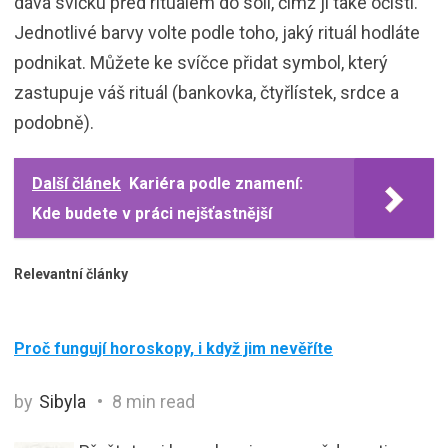
dává svíčku před rituálem do soli, čímž jí také očistí.
Jednotlivé barvy volte podle toho, jaký rituál hodláte
podnikat. Můžete ke svíčce přidat symbol, který
zastupuje váš rituál (bankovka, čtyřlístek, srdce a
podobně).
Další článek
Kariéra podle znamení:
Kde budete v práci nejšťastnější
Relevantní články
Proč fungují horoskopy, i když jim nevěříte
by
Sibyla
8 min read