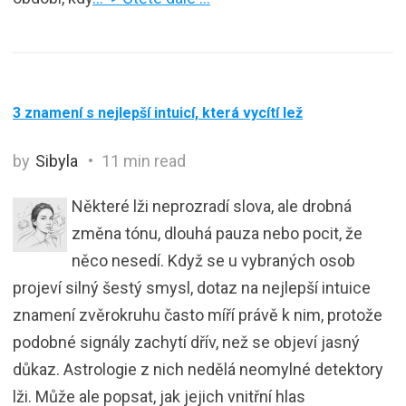
3 znamení s nejlepší intuicí, která vycítí lež
by
Sibyla
11 min read
Některé lži neprozradí slova, ale drobná
změna tónu, dlouhá pauza nebo pocit, že
něco nesedí. Když se u vybraných osob
projeví silný šestý smysl, dotaz na nejlepší intuice
znamení zvěrokruhu často míří právě k nim, protože
podobné signály zachytí dřív, než se objeví jasný
důkaz. Astrologie z nich nedělá neomylné detektory
lži. Může ale popsat, jak jejich vnitřní hlas