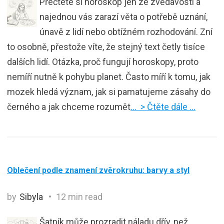
Přečtete si horoskop jen ze zvědavosti a
najednou vás zarazí věta o potřebě uznání,
únavě z lidí nebo obtížném rozhodování. Zní
to osobně, přestože víte, že stejný text četly tisíce
dalších lidí. Otázka, proč fungují horoskopy, proto
nemíří nutně k pohybu planet. Často míří k tomu, jak
mozek hledá význam, jak si pamatujeme zásahy do
černého a jak chceme rozumět
… > Čtěte dále …
Oblečení podle znamení zvěrokruhu: barvy a styl
by
Sibyla
12 min read
Šatník může prozradit náladu dřív, než