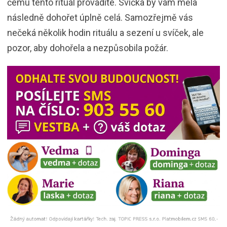
čemu tento rituál provádíte. Svíčka by vám měla
následně dohořet úplně celá. Samozřejmě vás
nečeká několik hodin rituálu a sezení u svíček, ale
pozor, aby dohořela a nezpůsobila požár.