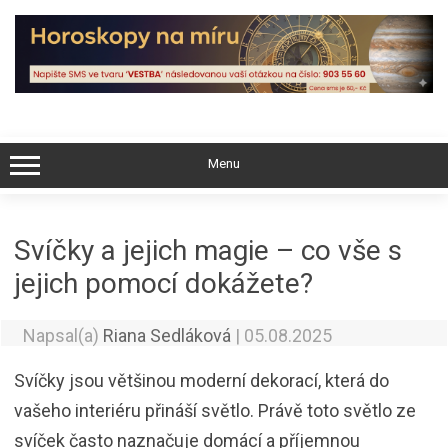
Skip
to
content
Menu
Svíčky a jejich magie – co vše s
jejich pomocí dokážete?
Napsal(a)
Riana Sedláková
|
05.08.2025
Svíčky jsou většinou moderní dekorací, která do
vašeho interiéru přináší světlo. Právě toto světlo ze
svíček často naznačuje domácí a příjemnou