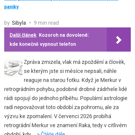
paniky
by
Sibyla
9 min read
Další článek
Kozoroh na dovolené:
kde konečně vypnout telefon
Zpráva zmizela, vlak má zpoždění a člověk,
se kterým jste si měsíce nepsali, náhle
reaguje na starou fotku. Když je Merkur v
retrográdním pohybu, podobné drobné zádrhele lidé
rádi spojují do jednoho příběhu. Populární astrologie
radí nepovažovat toto období za pohromu, ale za
výzvu ke zpomalení. V červenci 2026 probíhá
retrográdní Merkur ve znamení Raka, tedy v citlivém
období, kdy
… > Čtěte dále …