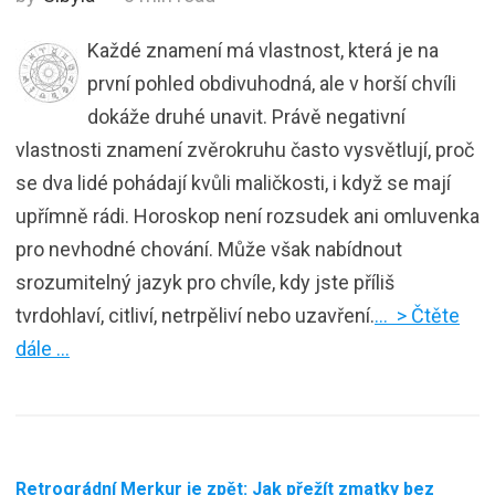
Každé znamení má vlastnost, která je na
první pohled obdivuhodná, ale v horší chvíli
dokáže druhé unavit. Právě negativní
vlastnosti znamení zvěrokruhu často vysvětlují, proč
se dva lidé pohádají kvůli maličkosti, i když se mají
upřímně rádi. Horoskop není rozsudek ani omluvenka
pro nevhodné chování. Může však nabídnout
srozumitelný jazyk pro chvíle, kdy jste příliš
tvrdohlaví, citliví, netrpěliví nebo uzavření.
… > Čtěte
dále …
Retrográdní Merkur je zpět: Jak přežít zmatky bez