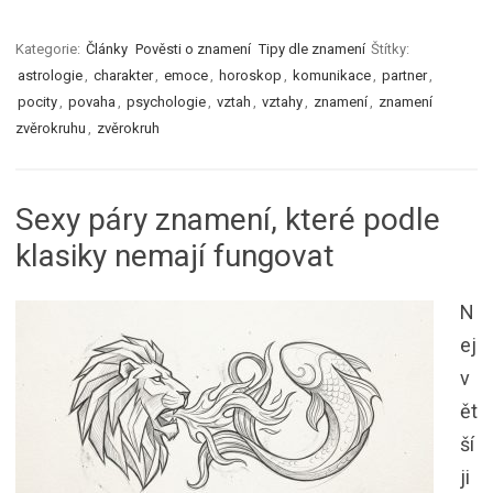
Kategorie:
Články
Pověsti o znamení
Tipy dle znamení
Štítky:
astrologie
,
charakter
,
emoce
,
horoskop
,
komunikace
,
partner
,
pocity
,
povaha
,
psychologie
,
vztah
,
vztahy
,
znamení
,
znamení
zvěrokruhu
,
zvěrokruh
Sexy páry znamení, které podle
klasiky nemají fungovat
N
ej
v
ět
ší
ji