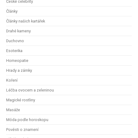
České celebrity
Články
Články našich kartářek
Drahé kameny
Duchovno
Esoterika
Homeopatie
Hrady a zámky
Koření
Léčba ovocem a zeleninou
Magické rostliny
Masáže
Móda podle horoskopu
Pověsti o znamení