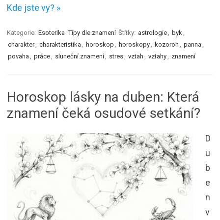
Kde jste vy? »
Kategorie:
Esoterika
Tipy dle znamení
Štítky:
astrologie
,
byk
,
charakter
,
charakteristika
,
horoskop
,
horoskopy
,
kozoroh
,
panna
,
povaha
,
práce
,
sluneční znamení
,
stres
,
vztah
,
vztahy
,
znamení
Horoskop lásky na duben: Která
znamení čeká osudové setkání?
D
u
b
e
n
v