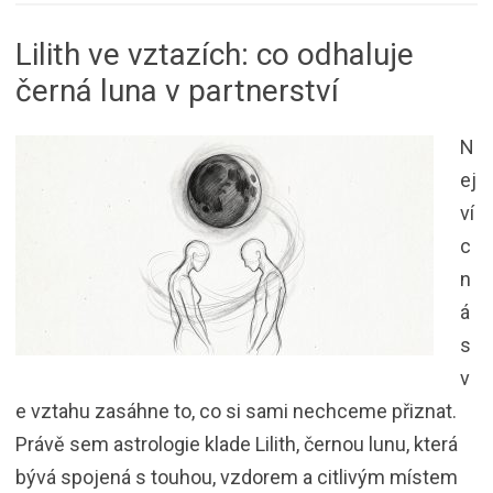
Lilith ve vztazích: co odhaluje
černá luna v partnerství
N
ej
ví
c
n
á
s
v
e vztahu zasáhne to, co si sami nechceme přiznat.
Právě sem astrologie klade Lilith, černou lunu, která
bývá spojená s touhou, vzdorem a citlivým místem