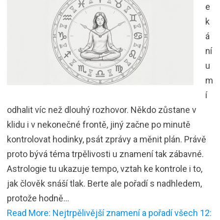
e
k
á
ní
u
m
í
odhalit víc než dlouhý rozhovor. Někdo zůstane v
klidu i v nekonečné frontě, jiný začne po minutě
kontrolovat hodinky, psát zprávy a měnit plán. Právě
proto bývá téma trpělivosti u znamení tak zábavné.
Astrologie tu ukazuje tempo, vztah ke kontrole i to,
jak člověk snáší tlak. Berte ale pořadí s nadhledem,
protože hodně…
Read More: Nejtrpělivější znamení a pořadí všech 12: