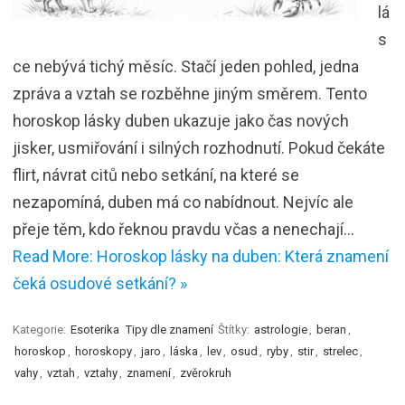
lá
s
ce nebývá tichý měsíc. Stačí jeden pohled, jedna
zpráva a vztah se rozběhne jiným směrem. Tento
horoskop lásky duben ukazuje jako čas nových
jisker, usmiřování i silných rozhodnutí. Pokud čekáte
flirt, návrat citů nebo setkání, na které se
nezapomíná, duben má co nabídnout. Nejvíc ale
přeje těm, kdo řeknou pravdu včas a nenechají…
Read More: Horoskop lásky na duben: Která znamení
čeká osudové setkání? »
Kategorie:
Esoterika
Tipy dle znamení
Štítky:
astrologie
,
beran
,
horoskop
,
horoskopy
,
jaro
,
láska
,
lev
,
osud
,
ryby
,
stir
,
strelec
,
vahy
,
vztah
,
vztahy
,
znamení
,
zvěrokruh