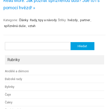
Read More: Jak poznat spřízněnou duši? Jde to i s
pomocí hvězd! »
Kategorie:
Články
Rady, tipy a návody
Štítky:
hvězdy
,
partner
,
spřízněná duše
,
vztah
Vyhledávání
Rubriky
Andělé a démoni
Babské rady
Bylinky
Čaje
Čakry