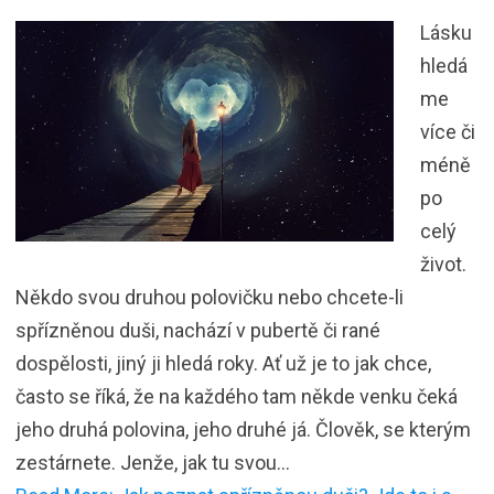
Lásku
hledá
me
více či
méně
po
celý
život.
Někdo svou druhou polovičku nebo chcete-li
spřízněnou duši, nachází v pubertě či rané
dospělosti, jiný ji hledá roky. Ať už je to jak chce,
často se říká, že na každého tam někde venku čeká
jeho druhá polovina, jeho druhé já. Člověk, se kterým
zestárnete. Jenže, jak tu svou…