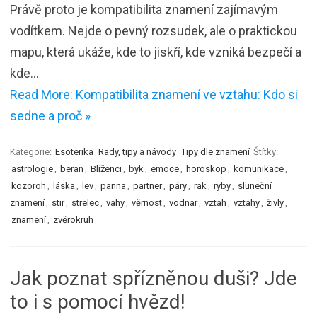
Právě proto je kompatibilita znamení zajímavým
vodítkem. Nejde o pevný rozsudek, ale o praktickou
mapu, která ukáže, kde to jiskří, kde vzniká bezpečí a
kde…
Read More: Kompatibilita znamení ve vztahu: Kdo si
sedne a proč »
Kategorie:
Esoterika
Rady, tipy a návody
Tipy dle znamení
Štítky:
astrologie
,
beran
,
Blíženci
,
byk
,
emoce
,
horoskop
,
komunikace
,
kozoroh
,
láska
,
lev
,
panna
,
partner
,
páry
,
rak
,
ryby
,
sluneční
znamení
,
stir
,
strelec
,
vahy
,
věrnost
,
vodnar
,
vztah
,
vztahy
,
živly
,
znamení
,
zvěrokruh
Jak poznat spřízněnou duši? Jde
to i s pomocí hvězd!