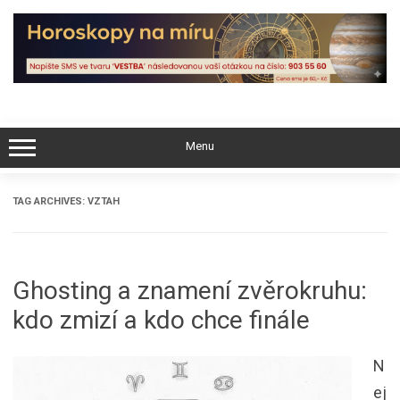
Skip
to
content
Menu
TAG ARCHIVES:
VZTAH
Ghosting a znamení zvěrokruhu:
kdo zmizí a kdo chce finále
N
ej