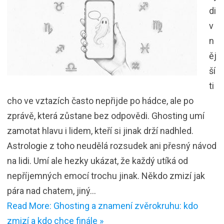
di
v
n
ěj
ší
ti
cho ve vztazích často nepřijde po hádce, ale po
zprávě, která zůstane bez odpovědi. Ghosting umí
zamotat hlavu i lidem, kteří si jinak drží nadhled.
Astrologie z toho neudělá rozsudek ani přesný návod
na lidi. Umí ale hezky ukázat, že každý utíká od
nepříjemných emocí trochu jinak. Někdo zmizí jak
pára nad chatem, jiný…
Read More: Ghosting a znamení zvěrokruhu: kdo
zmizí a kdo chce finále »