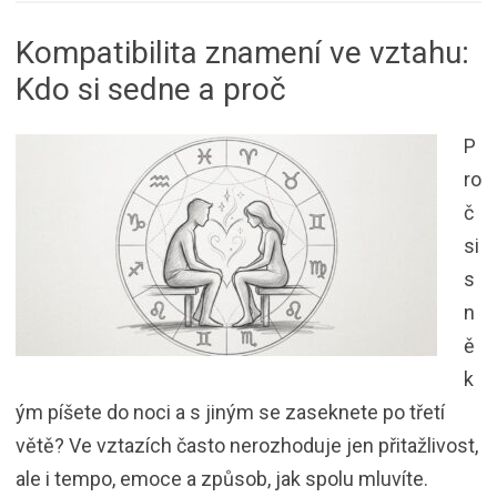
Kompatibilita znamení ve vztahu:
Kdo si sedne a proč
P
ro
č
si
s
n
ě
k
ým píšete do noci a s jiným se zaseknete po třetí
větě? Ve vztazích často nerozhoduje jen přitažlivost,
ale i tempo, emoce a způsob, jak spolu mluvíte.