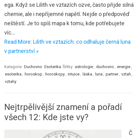
ega. Když se Lilith ve vztazích ozve, často přijde silná
chemie, ale i nepříjemné napětí. Nejde o předpověď
neštěstí. Je to spíš mapa k tomu, kde potřebujete
víc…
Read More: Lilith ve vztazích: co odhaluje černá luna
v partnerství »
Kategorie:
Duchovno
Esoterika
Štítky:
astrologie
,
duchovno
,
energie
,
esoterika
,
horoskop
,
horoskopy
,
intuice
,
láska
,
luna
,
partner
,
vztah
,
vztahy
Nejtrpělivější znamení a pořadí
všech 12: Kde jste vy?
Č