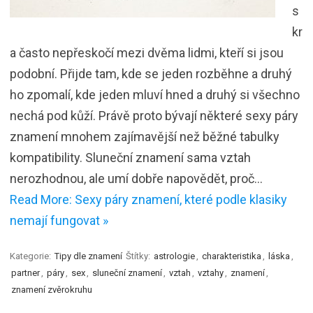
s
kr
a často nepřeskočí mezi dvěma lidmi, kteří si jsou
podobní. Přijde tam, kde se jeden rozběhne a druhý
ho zpomalí, kde jeden mluví hned a druhý si všechno
nechá pod kůží. Právě proto bývají některé sexy páry
znamení mnohem zajímavější než běžné tabulky
kompatibility. Sluneční znamení sama vztah
nerozhodnou, ale umí dobře napovědět, proč…
Read More: Sexy páry znamení, které podle klasiky
nemají fungovat »
Kategorie:
Tipy dle znamení
Štítky:
astrologie
,
charakteristika
,
láska
,
partner
,
páry
,
sex
,
sluneční znamení
,
vztah
,
vztahy
,
znamení
,
znamení zvěrokruhu