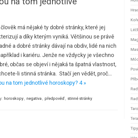
sou na tom jednotlivé
Hom
Hra
Koř
člověk má nějaké ty dobré stránky, které jej
Léč
terizují a díky kterým vyniká. Většinou se právě
Magi
ladné a dobré stránky dávají na obdiv, lidé na nich
Mas
například i kariéru. Jenže ne vždycky je všechno
Mód
bré, občas se objeví i nějaká ta špatná vlastnost,
Pov
hcete-li stinná stránka. Stačí jen vědět, proč…
Příb
ou na tom jednotlivé horoskopy? 4 »
Rad
y:
horoskopy
,
negativa
,
předpověď
,
stinné stránky
Rady
Taro
Ter
Tip