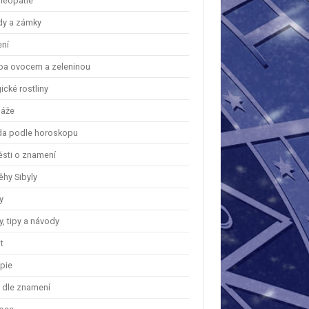
eopatie
dy a zámky
ení
ba ovocem a zeleninou
cké rostliny
áže
a podle horoskopu
ěsti o znamení
ěhy Sibyly
y
, tipy a návody
t
apie
y dle znamení