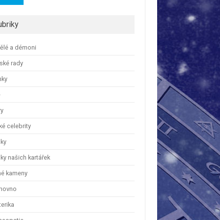
ubriky
ělé a démoni
ské rady
nky
e
ry
é celebrity
nky
ky našich kartářek
hé kameny
hovno
erika