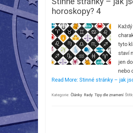
Stinné stránky – jak j
horoskopy? 4
Každý 
charak
tyto k
staví 
jen do
nebo c
Read More: Stinné stránky – jak js
Kategorie:
Články
Rady
Tipy dle znamení
Štítk