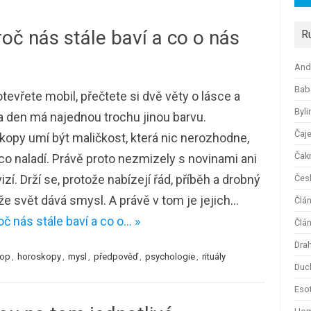
oč nás stále baví a co o nás
R
And
Bab
tevřete mobil, přečtete si dvě věty o lásce a
Byli
 a den má najednou trochu jinou barvu.
Čaj
opy umí být maličkost, která nic nerozhodne,
Čak
co naladí. Právě proto nezmizely s novinami ani
vizí. Drží se, protože nabízejí řád, příběh a drobný
Česk
 že svět dává smysl. A právě v tom je jejich…
Člá
č nás stále baví a co o… »
Člán
Dra
kop
,
horoskopy
,
mysl
,
předpověď
,
psychologie
,
rituály
Duc
Esot