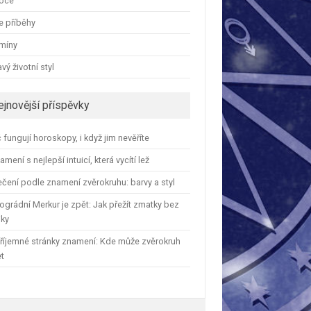
oce
e příběhy
amíny
vý životní styl
ejnovější příspěvky
 fungují horoskopy, i když jim nevěříte
amení s nejlepší intuicí, která vycítí lež
čení podle znamení zvěrokruhu: barvy a styl
ográdní Merkur je zpět: Jak přežít zmatky bez
iky
říjemné stránky znamení: Kde může zvěrokruh
et