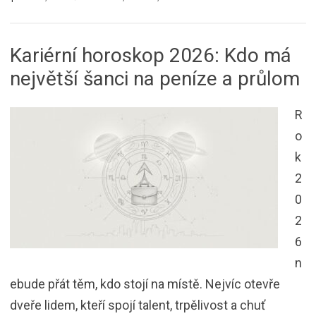
Kariérní horoskop 2026: Kdo má
největší šanci na peníze a průlom
R
o
k
2
0
2
6
n
ebude přát těm, kdo stojí na místě. Nejvíc otevře
dveře lidem, kteří spojí talent, trpělivost a chuť