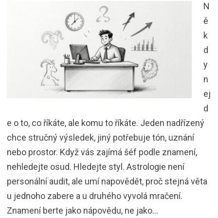
N
ě
k
d
y
n
ej
d
e o to, co říkáte, ale komu to říkáte. Jeden nadřízený
chce stručný výsledek, jiný potřebuje tón, uznání
nebo prostor. Když vás zajímá šéf podle znamení,
nehledejte osud. Hledejte styl. Astrologie není
personální audit, ale umí napovědět, proč stejná věta
u jednoho zabere a u druhého vyvolá mračení.
Znamení berte jako nápovědu, ne jako…