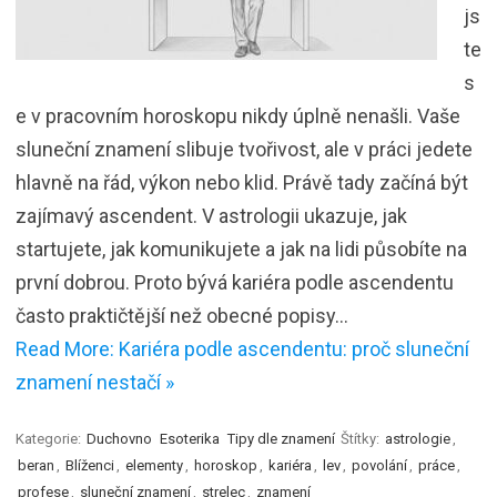
js
te
s
e v pracovním horoskopu nikdy úplně nenašli. Vaše
sluneční znamení slibuje tvořivost, ale v práci jedete
hlavně na řád, výkon nebo klid. Právě tady začíná být
zajímavý ascendent. V astrologii ukazuje, jak
startujete, jak komunikujete a jak na lidi působíte na
první dobrou. Proto bývá kariéra podle ascendentu
často praktičtější než obecné popisy…
Read More: Kariéra podle ascendentu: proč sluneční
znamení nestačí »
Kategorie:
Duchovno
Esoterika
Tipy dle znamení
Štítky:
astrologie
,
beran
,
Blíženci
,
elementy
,
horoskop
,
kariéra
,
lev
,
povolání
,
práce
,
profese
,
sluneční znamení
,
strelec
,
znamení