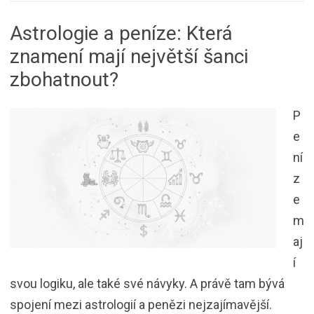
Astrologie a peníze: Která
znamení mají největší šanci
zbohatnout?
P
e
ní
z
e
m
aj
í
svou logiku, ale také své návyky. A právě tam bývá
spojení mezi astrologií a penězi nejzajímavější.