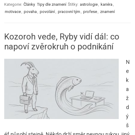
Kategorie:
Články
Tipy dle znamení
Štítky:
astrologie
,
kariéra
,
motivace
,
povaha
,
povolání
,
pracovní tým
,
profese
,
znamení
Kozoroh vede, Ryby vidí dál: co
napoví zvěrokruh o podnikání
N
e
k
a
ž
d
ý
š
éf působí stejně. Někdo drží směr pevnou rukou, jiný