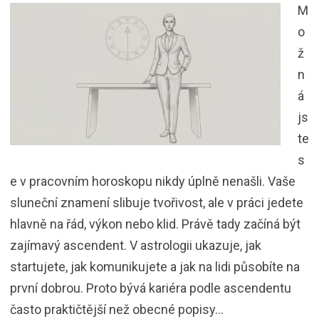
M
o
ž
n
á
js
te
s
e v pracovním horoskopu nikdy úplně nenašli. Vaše
sluneční znamení slibuje tvořivost, ale v práci jedete
hlavně na řád, výkon nebo klid. Právě tady začíná být
zajímavý ascendent. V astrologii ukazuje, jak
startujete, jak komunikujete a jak na lidi působíte na
první dobrou. Proto bývá kariéra podle ascendentu
často praktičtější než obecné popisy…