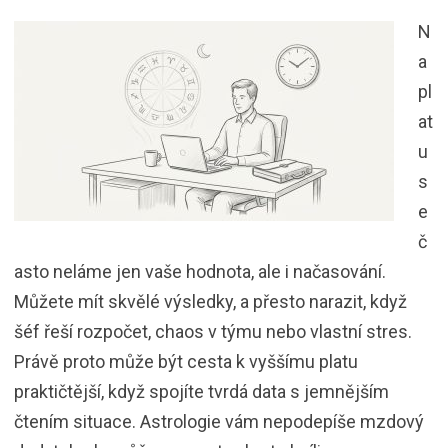
N
a
pl
at
u
s
e
č
asto neláme jen vaše hodnota, ale i načasování.
Můžete mít skvělé výsledky, a přesto narazit, když
šéf řeší rozpočet, chaos v týmu nebo vlastní stres.
Právě proto může být cesta k vyššímu platu
praktičtější, když spojíte tvrdá data s jemnějším
čtením situace. Astrologie vám nepodepíše mzdový