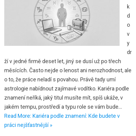
k
d
o
v
y
dr
ží v jedné firmě deset let, jiný se dusí už po třech
měsících. Často nejde o lenost ani nerozhodnost, ale
o to, že práce neladí s povahou. Právě tady umí
astrologie nabídnout zajímavé vodítko. Kariéra podle
znamení neříká, jaký titul musíte mít, spíš ukáže, v
jakém tempu, prostředí a typu role se vám bude…
Read More: Kariéra podle znamení: Kde budete v
práci nejšťastnější »