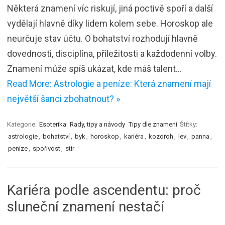
Některá znamení víc riskují, jiná poctivě spoří a další
vydělají hlavně díky lidem kolem sebe. Horoskop ale
neurčuje stav účtu. O bohatství rozhodují hlavně
dovednosti, disciplína, příležitosti a každodenní volby.
Znamení může spíš ukázat, kde máš talent…
Read More: Astrologie a peníze: Která znamení mají
největší šanci zbohatnout? »
Kategorie:
Esoterika
Rady, tipy a návody
Tipy dle znamení
Štítky:
astrologie
,
bohatství
,
byk
,
horoskop
,
kariéra
,
kozoroh
,
lev
,
panna
,
peníze
,
spořivost
,
stir
Kariéra podle ascendentu: proč
sluneční znamení nestačí