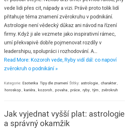
vede lidi přes cit, nápady a vizi. Právě proto tolik lidí
přitahuje téma znamení zvěrokruhu v podnikání.
Astrologie není vědecký důkaz ani návod na řízení
firmy. Když ji ale vezmete jako inspirativní rámec,
umí překvapivě dobře pojmenovat rozdíly v
leadershipu, spolupráci i rozhodování. A…
Read More: Kozoroh vede, Ryby vidí dál: co napoví
zvěrokruh o podnikání »
Kategorie:
Esoterika
Tipy dle znamení
Štítky:
astrologie
,
charakter
,
horoskop
,
kariéra
,
kozoroh
,
povaha
,
práce
,
ryby
,
tým
,
zvěrokruh
Jak vyjednat vyšší plat: astrologie
a správný okamžik