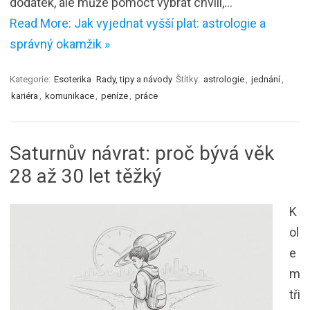
dodatek, ale může pomoct vybrat chvíli,…
Read More: Jak vyjednat vyšší plat: astrologie a
správný okamžik »
Kategorie:
Esoterika
Rady, tipy a návody
Štítky:
astrologie
,
jednání
,
kariéra
,
komunikace
,
peníze
,
práce
Saturnův návrat: proč bývá věk
28 až 30 let těžký
K
ol
e
m
tři