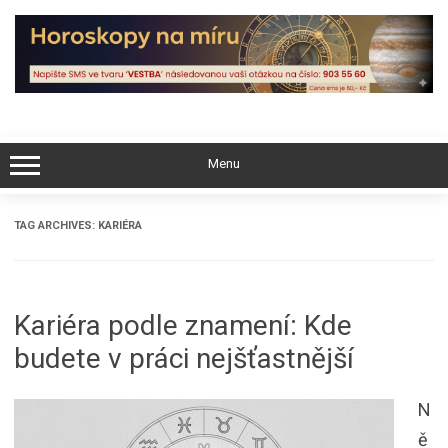
Skip
to
content
Menu
TAG ARCHIVES:
KARIÉRA
Kariéra podle znamení: Kde
budete v práci nejšťastnější
N
ě