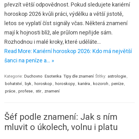
převzít větší odpovědnost. Pokud sledujete kariérní
horoskop 2026 kvůli práci, výdělku a větší jistotě,
letos se vyplatí číst signály včas. Některá znamení
mají k hojnosti blíž, ale průlom nepřijde sám.
Rozhodnou i malé kroky, které uděláte…
Read More: Kariérní horoskop 2026: Kdo má největší
šanci na peníze a… »
Kategorie:
Duchovno
Esoterika
Tipy dle znamení
Štítky:
astrologie
,
bohatství
,
byk
,
horoskop
,
horoskopy
,
kariéra
,
kozoroh
,
peníze
,
práce
,
profese
,
stir
,
znamení
Šéf podle znamení: Jak s ním
mluvit o úkolech, volnu i platu