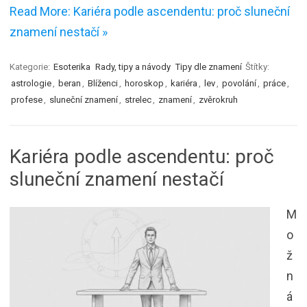
Read More: Kariéra podle ascendentu: proč sluneční
znamení nestačí »
Kategorie:
Esoterika
Rady, tipy a návody
Tipy dle znamení
Štítky:
astrologie
,
beran
,
Blíženci
,
horoskop
,
kariéra
,
lev
,
povolání
,
práce
,
profese
,
sluneční znamení
,
strelec
,
znamení
,
zvěrokruh
Kariéra podle ascendentu: proč
sluneční znamení nestačí
M
o
ž
n
á