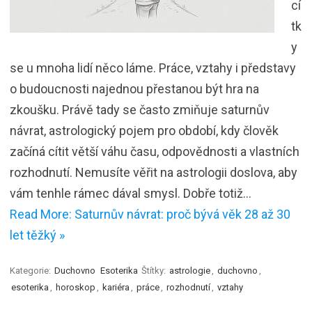
cí
tk
y
se u mnoha lidí něco láme. Práce, vztahy i představy
o budoucnosti najednou přestanou být hra na
zkoušku. Právě tady se často zmiňuje saturnův
návrat, astrologický pojem pro období, kdy člověk
začíná cítit větší váhu času, odpovědnosti a vlastních
rozhodnutí. Nemusíte věřit na astrologii doslova, aby
vám tenhle rámec dával smysl. Dobře totiž…
Read More: Saturnův návrat: proč bývá věk 28 až 30
let těžký »
Kategorie:
Duchovno
Esoterika
Štítky:
astrologie
,
duchovno
,
esoterika
,
horoskop
,
kariéra
,
práce
,
rozhodnutí
,
vztahy