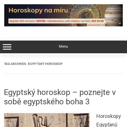
Skip
to
content
Menu
TAG ARCHIVES:
EGYPTSKÝ HOROSKOP
Egyptský horoskop – poznejte v
sobě egyptského boha 3
Horoskopy
Egypťanů