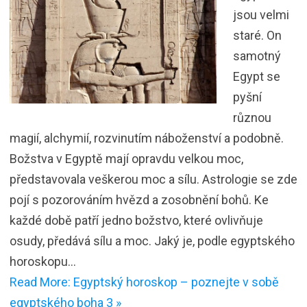
jsou velmi
staré. On
samotný
Egypt se
pyšní
různou
magií, alchymií, rozvinutím náboženství a podobně.
Božstva v Egyptě mají opravdu velkou moc,
představovala veškerou moc a sílu. Astrologie se zde
pojí s pozorováním hvězd a zosobnění bohů. Ke
každé době patří jedno božstvo, které ovlivňuje
osudy, předává sílu a moc. Jaký je, podle egyptského
horoskopu…
Read More: Egyptský horoskop – poznejte v sobě
egyptského boha 3 »