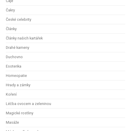
Čaje
Čakry
České celebrity
Články
Články našich kartářek
Drahé kameny
Duchovno
Esoterika
Homeopatie
Hrady a zámky
Koření
Léčba ovocem a zeleninou
Magické rostliny
Masáže