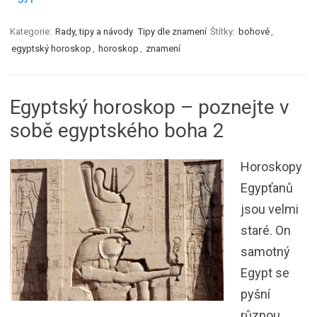
Kategorie:
Rady, tipy a návody
Tipy dle znamení
Štítky:
bohové
,
egyptský horoskop
,
horoskop
,
znamení
Egyptský horoskop – poznejte v
sobě egyptského boha 2
Horoskopy
Egypťanů
jsou velmi
staré. On
samotný
Egypt se
pyšní
různou