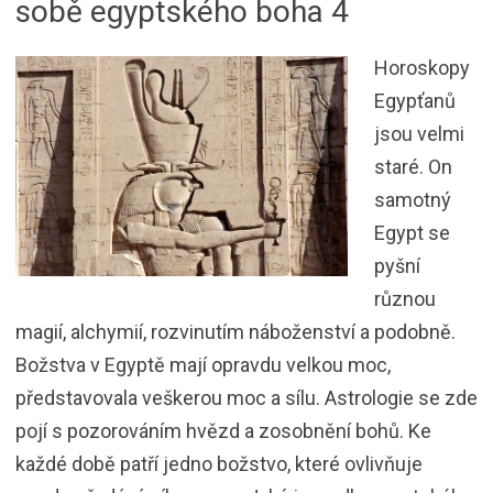
sobě egyptského boha 4
Horoskopy
Egypťanů
jsou velmi
staré. On
samotný
Egypt se
pyšní
různou
magií, alchymií, rozvinutím náboženství a podobně.
Božstva v Egyptě mají opravdu velkou moc,
představovala veškerou moc a sílu. Astrologie se zde
pojí s pozorováním hvězd a zosobnění bohů. Ke
každé době patří jedno božstvo, které ovlivňuje