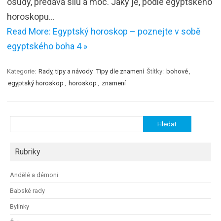
osudy, předává sílu a moc. Jaký je, podle egyptského
horoskopu…
Read More: Egyptský horoskop – poznejte v sobě
egyptského boha 4 »
Kategorie:
Rady, tipy a návody
Tipy dle znamení
Štítky:
bohové
,
egyptský horoskop
,
horoskop
,
znamení
Vyhledávání
Rubriky
Andělé a démoni
Babské rady
Bylinky