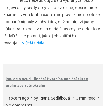
něco nesedí. Když se u vybraných osob
projeví silný šestý smysl, dotaz na nejlepší intuice
znamení zvěrokruhu často míří právě k nim, protože
podobné signály zachytí dřív, než se objeví jasný
důkaz. Astrologie z nich nedělá neomylné detektory
lži. Může ale popsat, jak jejich vnitřní hlas
reaguje
… > Čtěte dále …
Intuice a osud: Hledání životního poslání skrze
archetypy zvěrokruhu
1 rokem ago
by
Riana Sedláková
3 min read
No comments