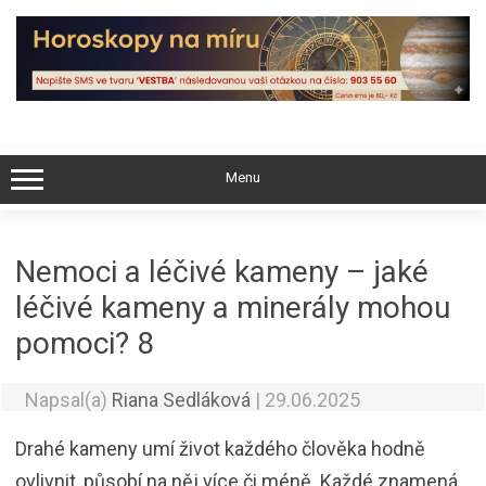
Skip
to
content
Menu
Nemoci a léčivé kameny – jaké
léčivé kameny a minerály mohou
pomoci? 8
Napsal(a)
Riana Sedláková
|
29.06.2025
Drahé kameny umí život každého člověka hodně
ovlivnit, působí na něj více či méně. Každé znamená