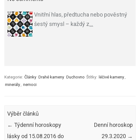
Vnitřní hlas, předtucha nebo pověstný
šestý smysl – každý z
…
Kategorie:
Články
Drahé kameny
Duchovno
Štítky:
léčivé kameny
,
minerály
,
nemoci
Výběr článků
←
Týdenní horoskopy
Denní horoskop
lásky od 15.08.2016 do
29.3.2020
→