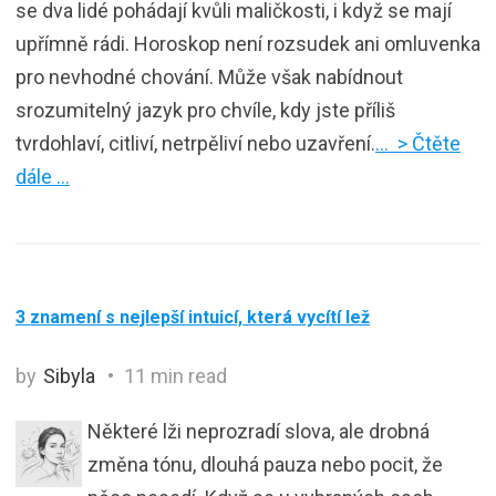
se dva lidé pohádají kvůli maličkosti, i když se mají
upřímně rádi. Horoskop není rozsudek ani omluvenka
pro nevhodné chování. Může však nabídnout
srozumitelný jazyk pro chvíle, kdy jste příliš
tvrdohlaví, citliví, netrpěliví nebo uzavření.
… > Čtěte
dále …
3 znamení s nejlepší intuicí, která vycítí lež
by
Sibyla
11 min read
Některé lži neprozradí slova, ale drobná
změna tónu, dlouhá pauza nebo pocit, že