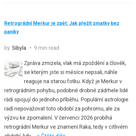
Retrográdní Merkur je zpět: Jak přežít zmatky bez
paniky
by
Sibyla
9 min read
Zpráva zmizela, vlak má zpoždění a člověk,
se kterým jste si měsíce nepsali, náhle
reaguje na starou fotku. Když je Merkur v
retrográdním pohybu, podobné drobné zádrhele lidé
rádi spojují do jednoho příběhu. Populární astrologie
radí nepovažovat toto období za pohromu, ale za
výzvu ke zpomalení. V červenci 2026 probíhá
retrográdní Merkur ve znamení Raka, tedy v citlivém
období, kdy
… > Čtěte dále …