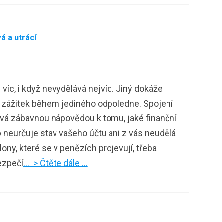
á a utrácí
íc, i když nevydělává nejvíc. Jiný dokáže
 zážitek během jediného odpoledne. Spojení
vá zábavnou nápovědou k tomu, jaké finanční
neurčuje stav vašeho účtu ani z vás neudělá
ony, které se v penězích projevují, třeba
bezpečí
… > Čtěte dále …