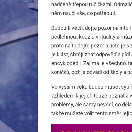
nadšeně třepou ručičkami. Odmalič
něm naučí vše, co potřebují.
Budou-li větší, dejte pozor na int
podlehnout kouzlu virtuality a můž
proto na to dejte pozor a učte je s
je klást, chtějí znát odpověď a pídí
encyklopedii. Zajímá je všechno, 
koníčků, což je odvádí od školy a p
Ve vyšším věku budou muset vybír
vzhledem k jejich touze poznat a 
problémy, ale samy nevědí, co dělat
takže můžete volit tento směr jejic