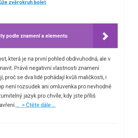
ůže zvěrokruh bolet
ity podle znamení a elementu
, která je na první pohled obdivuhodná, ale v
unavit. Právě negativní vlastnosti znamení
, proč se dva lidé pohádají kvůli maličkosti, i
kop není rozsudek ani omluvenka pro nevhodné
itelný jazyk pro chvíle, kdy jste příliš
zavření.
… > Čtěte dále …