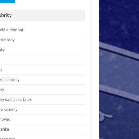
ubriky
ělé a démoni
ské rady
nky
e
ry
é celebrity
nky
ky našich kartářek
hé kameny
hovno
erika