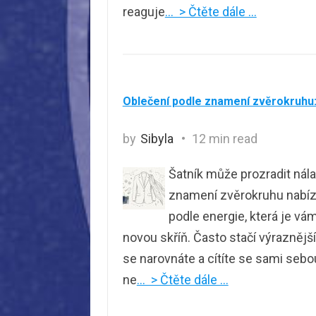
reaguje
… > Čtěte dále …
Oblečení podle znamení zvěrokruhu: 
by
Sibyla
12 min read
Šatník může prozradit nálad
znamení zvěrokruhu nabízí 
podle energie, která je vá
novou skříň. Často stačí výraznější
se narovnáte a cítíte se sami sebou
ne
… > Čtěte dále …