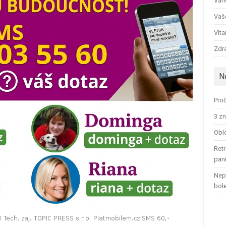
Ván
Vaš
Vit
Zdra
N
Proč
3 zn
Oble
Retr
pan
Nep
bol