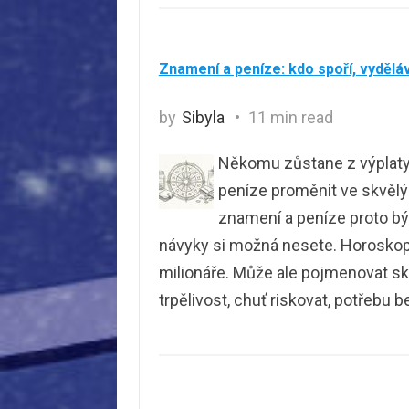
Znamení a peníze: kdo spoří, vyděláv
by
Sibyla
11 min read
Někomu zůstane z výplaty v
peníze proměnit ve skvělý
znamení a peníze proto bý
návyky si možná nesete. Horoskop 
milionáře. Může ale pojmenovat skl
trpělivost, chuť riskovat, potřebu 