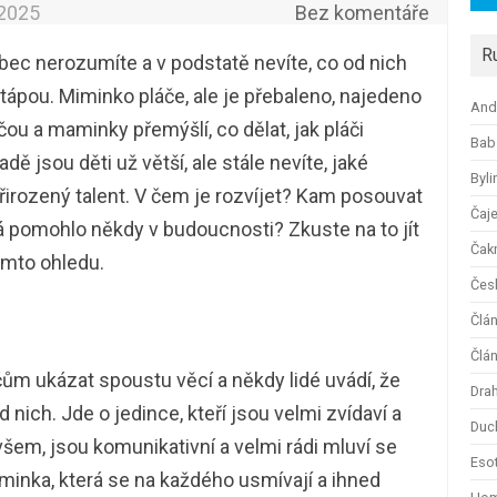
.2025
Bez komentáře
R
ec nerozumíte a v podstatě nevíte, co od nich
tápou. Miminko pláče, ale je přebaleno, najedeno
And
ou a maminky přemýšlí, co dělat, jak pláči
Bab
dě jsou děti už větší, ale stále nevíte, jaké
Byli
irozený talent. V čem je rozvíjet? Kam posouvat
Čaj
ná pomohlo někdy v budoucnosti? Zkuste na to jít
Čak
mto ohledu.
Česk
Člá
Člán
ům ukázat spoustu věcí a někdy lidé uvádí, že
Dra
d nich. Jde o jedince, kteří jsou velmi zvídaví a
Duc
 všem, jsou komunikativní a velmi rádi mluví se
Esot
minka, která se na každého usmívají a ihned