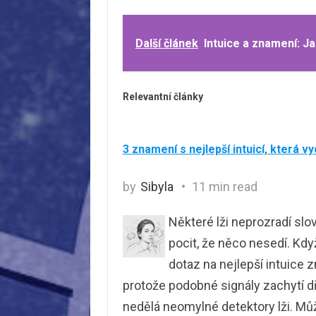
Další článek
Intuice a znamení: Ja
Relevantní články
3 znamení s nejlepší intuicí, která vyc
by
Sibyla
11 min read
Některé lži neprozradí sl
pocit, že něco nesedí. Kdy
dotaz na nejlepší intuice 
protože podobné signály zachytí dří
nedělá neomylné detektory lži. Může