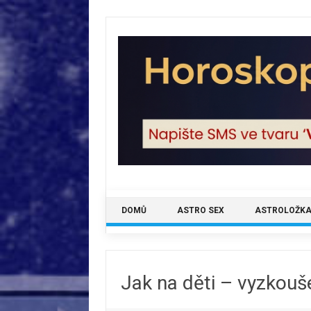
Skip
to
content
DOMŮ
ASTRO SEX
ASTROLOŽKA
Jak na děti – vyzkouš