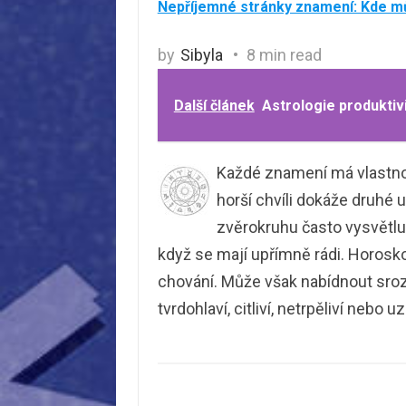
Nepříjemné stránky znamení: Kde m
by
Sibyla
8 min read
Další článek
Astrologie produktiv
Každé znamení má vlastnost
horší chvíli dokáže druhé 
zvěrokruhu často vysvětlují
když se mají upřímně rádi. Horos
chování. Může však nabídnout srozum
tvrdohlaví, citliví, netrpěliví nebo u