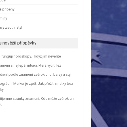
oce
e příběhy
amíny
vý životní styl
ejnovější příspěvky
 fungují horoskopy, i když jim nevěříte
amení s nejlepší intuicí, která vycítí lež
čení podle znamení zvěrokruhu: barvy a styl
ográdní Merkur je zpět: Jak přežít zmatky bez
iky
říjemné stránky znamení: Kde může zvěrokruh
et