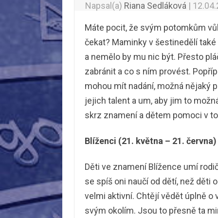
Napsal(a)
Riana Sedláková
|
12.04
Máte pocit, že svým potomkům vůb
čekat? Maminky v šestinedělí také 
a nemělo by mu nic být. Přesto pláč
zabránit a co s ním provést. Popřípa
mohou mít nadání, možná nějaký př
jejich talent a um, aby jim to mož
skrz znamení a dětem pomoci v to
Blíženci (21. května – 21. června)
Děti ve znamení Blížence umí rodič
se spíš oni naučí od dětí, než děti o
velmi aktivní. Chtějí vědět úplně o
svým okolím. Jsou to přesně ta mi