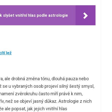
k slyšet vnitřní hlas podle astrologie
ítí lež
ova, ale drobná změna tónu, dlouhá pauza nebo
ž se u vybraných osob projeví silný šestý smysl,
znamení zvěrokruhu často míří právě k nim,
v, než se objeví jasný důkaz. Astrologie z nich
 ale popsat, jak jejich vnitřní hlas