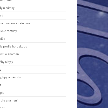
eopatie
dy a zámky
ení
ba ovocem a zeleninou
cké rostliny
áže
a podle horoskopu
ěsti o znamení
ěhy Sibyly
y
, tipy a návody
t
apie
y dle znamení