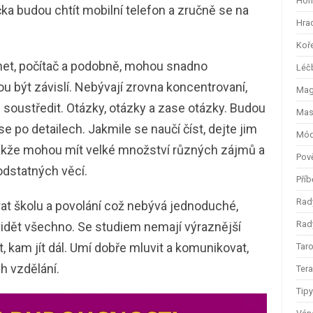
Hom
ka budou chtít mobilní telefon a zručně se na
Hra
Koř
ernet, počítač a podobně, mohou snadno
Léč
ou být závislí. Nebývají zrovna koncentrovaní,
Magi
e soustředit. Otázky, otázky a zase otázky. Budou
Mas
 se po detailech. Jakmile se naučí číst, dejte jim
Mód
takže mohou mít velké množství různých zájmů a
Pov
odstatných věcí.
Příb
Rad
at školu a povolání což nebývá jednoduché,
Rady
vidět všechno. Se studiem nemají výraznější
, kam jít dál. Umí dobře mluvit a komunikovat,
Taro
h vzdělání.
Ter
Tip