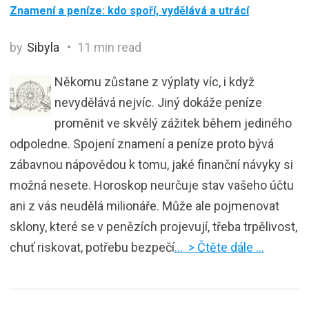
Znamení a peníze: kdo spoří, vydělává a utrácí
by
Sibyla
11 min read
Někomu zůstane z výplaty víc, i když
nevydělává nejvíc. Jiný dokáže peníze
proměnit ve skvělý zážitek během jediného
odpoledne. Spojení znamení a peníze proto bývá
zábavnou nápovědou k tomu, jaké finanční návyky si
možná nesete. Horoskop neurčuje stav vašeho účtu
ani z vás neudělá milionáře. Může ale pojmenovat
sklony, které se v penězích projevují, třeba trpělivost,
chuť riskovat, potřebu bezpečí
… > Čtěte dále …