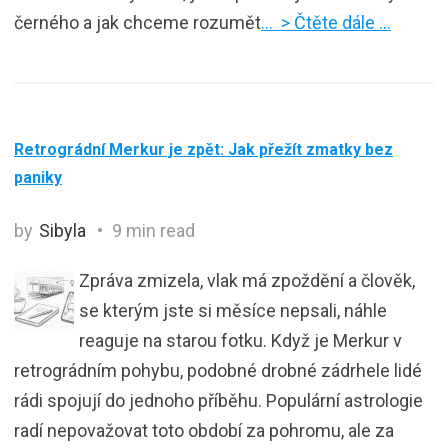
černého a jak chceme rozumět
… > Čtěte dále …
Retrográdní Merkur je zpět: Jak přežít zmatky bez
paniky
by
Sibyla
9 min read
Zpráva zmizela, vlak má zpoždění a člověk,
se kterým jste si měsíce nepsali, náhle
reaguje na starou fotku. Když je Merkur v
retrográdním pohybu, podobné drobné zádrhele lidé
rádi spojují do jednoho příběhu. Populární astrologie
radí nepovažovat toto období za pohromu, ale za