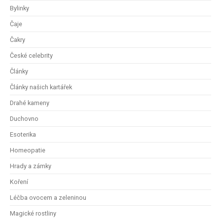
Bylinky
Čaje
Čakry
České celebrity
Články
Články našich kartářek
Drahé kameny
Duchovno
Esoterika
Homeopatie
Hrady a zámky
Koření
Léčba ovocem a zeleninou
Magické rostliny