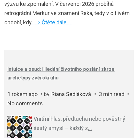
výzvu ke zpomalení. V červenci 2026 probíhá
retrográdní Merkur ve znamení Raka, tedy v citlivém
období, kdy
… > Čtěte dále …
Intuice a osud: Hledání životního poslání skrze
archetypy zvěrokruhu
1 rokem ago
by
Riana Sedláková
3 min read
No comments
Vnitřní hlas, předtucha nebo pověstný
šestý smysl – každý z
…