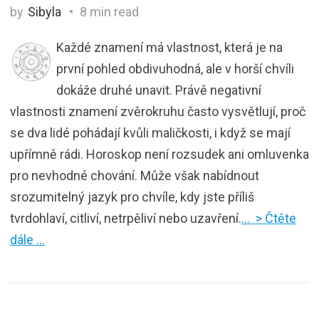
by
Sibyla
8 min read
Každé znamení má vlastnost, která je na
první pohled obdivuhodná, ale v horší chvíli
dokáže druhé unavit. Právě negativní
vlastnosti znamení zvěrokruhu často vysvětlují, proč
se dva lidé pohádají kvůli maličkosti, i když se mají
upřímně rádi. Horoskop není rozsudek ani omluvenka
pro nevhodné chování. Může však nabídnout
srozumitelný jazyk pro chvíle, kdy jste příliš
tvrdohlaví, citliví, netrpěliví nebo uzavření.
… > Čtěte
dále …