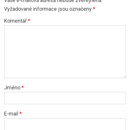
Vaše e-mailová adresa nebude zveřejněna.
Vyžadované informace jsou označeny
*
Komentář
*
Jméno
*
E-mail
*