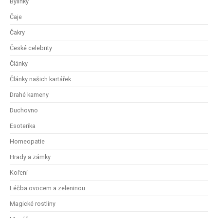
Bylinky
Čaje
Čakry
České celebrity
Články
Články našich kartářek
Drahé kameny
Duchovno
Esoterika
Homeopatie
Hrady a zámky
Koření
Léčba ovocem a zeleninou
Magické rostliny