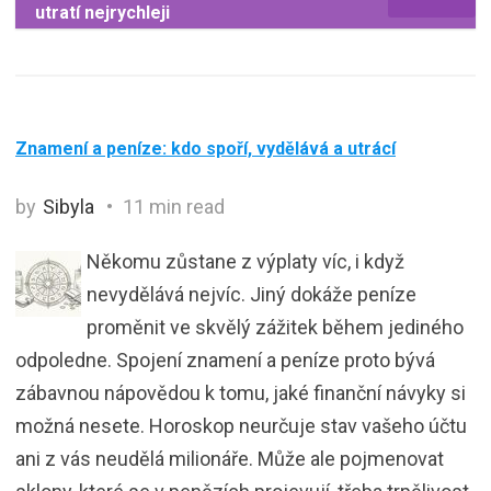
utratí nejrychleji
Znamení a peníze: kdo spoří, vydělává a utrácí
by
Sibyla
11 min read
Někomu zůstane z výplaty víc, i když
nevydělává nejvíc. Jiný dokáže peníze
proměnit ve skvělý zážitek během jediného
odpoledne. Spojení znamení a peníze proto bývá
zábavnou nápovědou k tomu, jaké finanční návyky si
možná nesete. Horoskop neurčuje stav vašeho účtu
ani z vás neudělá milionáře. Může ale pojmenovat