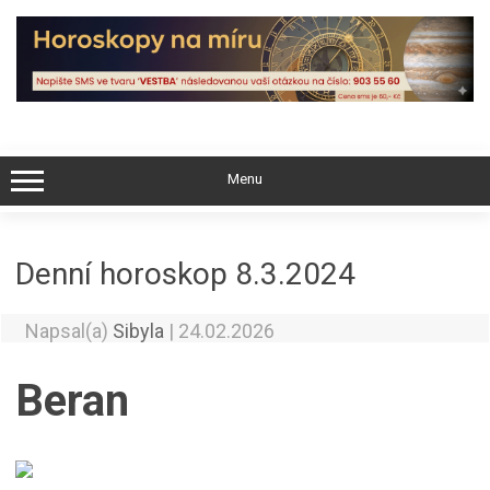
Skip
to
content
Menu
Denní horoskop 8.3.2024
Napsal(a)
Sibyla
|
24.02.2026
Beran