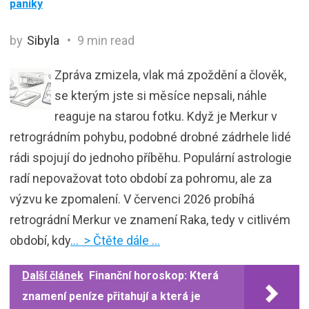
paniky
by
Sibyla
9 min read
Zpráva zmizela, vlak má zpoždění a člověk,
se kterým jste si měsíce nepsali, náhle
reaguje na starou fotku. Když je Merkur v
retrográdním pohybu, podobné drobné zádrhele lidé
rádi spojují do jednoho příběhu. Populární astrologie
radí nepovažovat toto období za pohromu, ale za
výzvu ke zpomalení. V červenci 2026 probíhá
retrográdní Merkur ve znamení Raka, tedy v citlivém
období, kdy
… > Čtěte dále …
Další článek
Finanční horoskop: Která
znamení peníze přitahují a která je