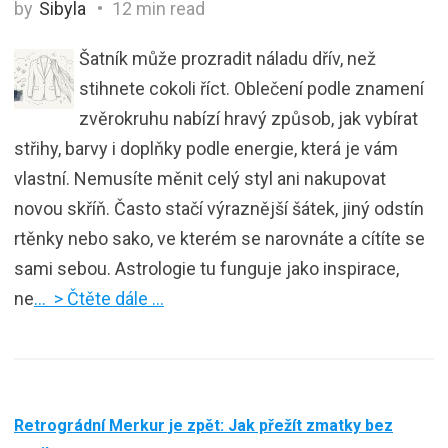
by
Sibyla
12 min read
Šatník může prozradit náladu dřív, než
stihnete cokoli říct. Oblečení podle znamení
zvěrokruhu nabízí hravý způsob, jak vybírat
střihy, barvy i doplňky podle energie, která je vám
vlastní. Nemusíte měnit celý styl ani nakupovat
novou skříň. Často stačí výraznější šátek, jiný odstín
rtěnky nebo sako, ve kterém se narovnáte a cítíte se
sami sebou. Astrologie tu funguje jako inspirace,
ne
… > Čtěte dále …
Retrográdní Merkur je zpět: Jak přežít zmatky bez