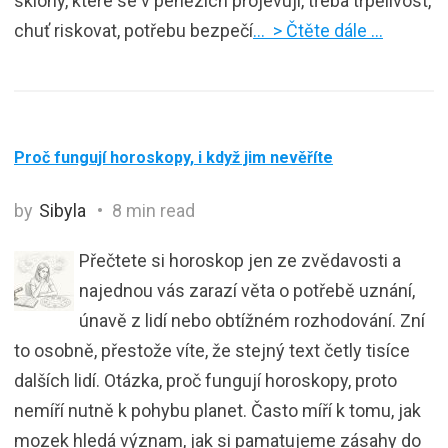
sklony, které se v penězích projevují, třeba trpělivost,
chuť riskovat, potřebu bezpečí
… > Čtěte dále …
Proč fungují horoskopy, i když jim nevěříte
by
Sibyla
8 min read
Přečtete si horoskop jen ze zvědavosti a
najednou vás zarazí věta o potřebě uznání,
únavě z lidí nebo obtížném rozhodování. Zní
to osobně, přestože víte, že stejný text četly tisíce
dalších lidí. Otázka, proč fungují horoskopy, proto
nemíří nutně k pohybu planet. Často míří k tomu, jak
mozek hledá význam, jak si pamatujeme zásahy do