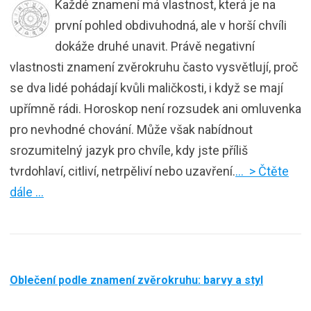
Každé znamení má vlastnost, která je na
první pohled obdivuhodná, ale v horší chvíli
dokáže druhé unavit. Právě negativní
vlastnosti znamení zvěrokruhu často vysvětlují, proč
se dva lidé pohádají kvůli maličkosti, i když se mají
upřímně rádi. Horoskop není rozsudek ani omluvenka
pro nevhodné chování. Může však nabídnout
srozumitelný jazyk pro chvíle, kdy jste příliš
tvrdohlaví, citliví, netrpěliví nebo uzavření.
… > Čtěte
dále …
Oblečení podle znamení zvěrokruhu: barvy a styl