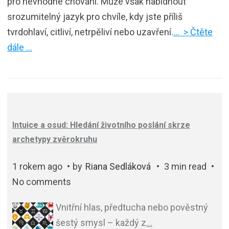
pro nevhodné chování. Může však nabídnout
srozumitelný jazyk pro chvíle, kdy jste příliš
tvrdohlaví, citliví, netrpěliví nebo uzavření.
… > Čtěte
dále …
Intuice a osud: Hledání životního poslání skrze
archetypy zvěrokruhu
1 rokem ago
by
Riana Sedláková
3 min read
No comments
Vnitřní hlas, předtucha nebo pověstný
šestý smysl – každý z
…