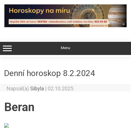
Skip
to
content
Menu
Denní horoskop 8.2.2024
Napsal(a)
Sibyla
|
02.10.2025
Beran