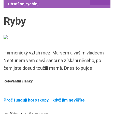
utratí nejrychleji
Ryby
Harmonický vztah mezi Marsem a vaším vládcem
Neptunem vám dává šanci na získání něčeho, po
čem jste dosud toužili marně. Dnes to půjde!
Relevantní články
Proč fungují horoskopy, i když jim nevěříte
by
Sibyla
8 min read