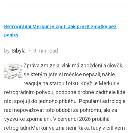
Retrográdní Merkur je zpět: Jak přežít zmatky bez
paniky
by
Sibyla
9 min read
Zpráva zmizela, vlak má zpoždění a člověk,
se kterým jste si měsíce nepsali, náhle
reaguje na starou fotku. Když je Merkur v
retrográdním pohybu, podobné drobné zádrhele lidé
rádi spojují do jednoho příběhu. Populární astrologie
radí nepovažovat toto období za pohromu, ale za
výzvu ke zpomalení. V červenci 2026 probíhá
retrográdní Merkur ve znamení Raka, tedy v citlivém