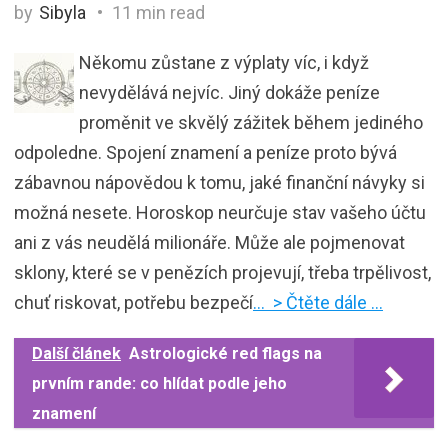
by
Sibyla
11 min read
Někomu zůstane z výplaty víc, i když
nevydělává nejvíc. Jiný dokáže peníze
proměnit ve skvělý zážitek během jediného
odpoledne. Spojení znamení a peníze proto bývá
zábavnou nápovědou k tomu, jaké finanční návyky si
možná nesete. Horoskop neurčuje stav vašeho účtu
ani z vás neudělá milionáře. Může ale pojmenovat
sklony, které se v penězích projevují, třeba trpělivost,
chuť riskovat, potřebu bezpečí
… > Čtěte dále …
Další článek
Astrologické red flags na
prvním rande: co hlídat podle jeho
znamení