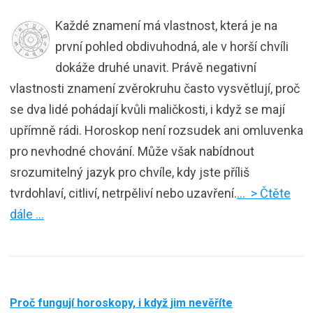
Každé znamení má vlastnost, která je na
první pohled obdivuhodná, ale v horší chvíli
dokáže druhé unavit. Právě negativní
vlastnosti znamení zvěrokruhu často vysvětlují, proč
se dva lidé pohádají kvůli maličkosti, i když se mají
upřímně rádi. Horoskop není rozsudek ani omluvenka
pro nevhodné chování. Může však nabídnout
srozumitelný jazyk pro chvíle, kdy jste příliš
tvrdohlaví, citliví, netrpěliví nebo uzavření.
… > Čtěte
dále …
Proč fungují horoskopy, i když jim nevěříte