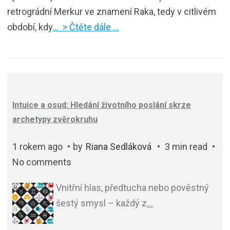
retrográdní Merkur ve znamení Raka, tedy v citlivém
období, kdy
… > Čtěte dále …
Intuice a osud: Hledání životního poslání skrze
archetypy zvěrokruhu
1 rokem ago
by
Riana Sedláková
3 min read
No comments
Vnitřní hlas, předtucha nebo pověstný
šestý smysl – každý z
…