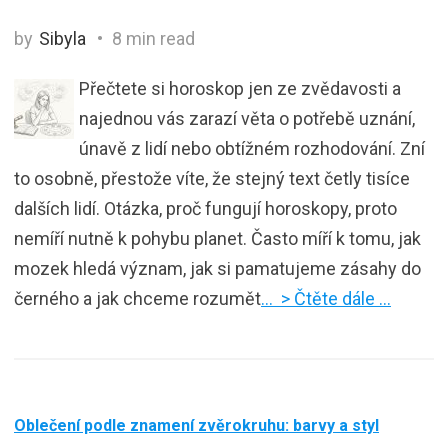
by
Sibyla
8 min read
Přečtete si horoskop jen ze zvědavosti a
najednou vás zarazí věta o potřebě uznání,
únavě z lidí nebo obtížném rozhodování. Zní
to osobně, přestože víte, že stejný text četly tisíce
dalších lidí. Otázka, proč fungují horoskopy, proto
nemíří nutně k pohybu planet. Často míří k tomu, jak
mozek hledá význam, jak si pamatujeme zásahy do
černého a jak chceme rozumět
… > Čtěte dále …
Oblečení podle znamení zvěrokruhu: barvy a styl