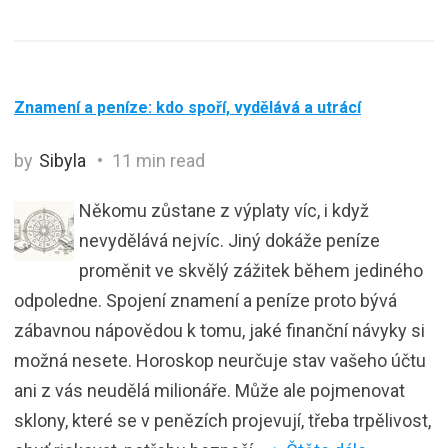
Znamení a peníze: kdo spoří, vydělává a utrácí
by
Sibyla
11 min read
Někomu zůstane z výplaty víc, i když
nevydělává nejvíc. Jiný dokáže peníze
proměnit ve skvělý zážitek během jediného
odpoledne. Spojení znamení a peníze proto bývá
zábavnou nápovědou k tomu, jaké finanční návyky si
možná nesete. Horoskop neurčuje stav vašeho účtu
ani z vás neudělá milionáře. Může ale pojmenovat
sklony, které se v penězích projevují, třeba trpělivost,