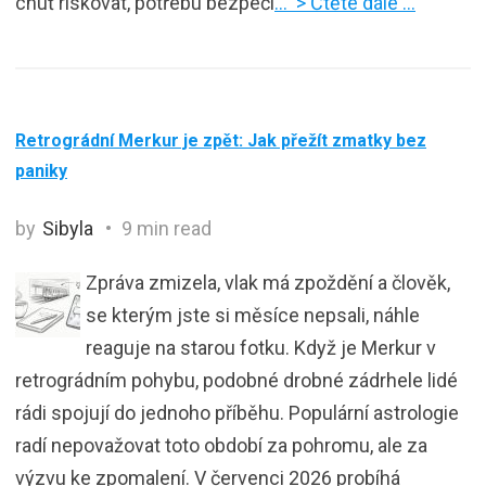
chuť riskovat, potřebu bezpečí
… > Čtěte dále …
Retrográdní Merkur je zpět: Jak přežít zmatky bez
paniky
by
Sibyla
9 min read
Zpráva zmizela, vlak má zpoždění a člověk,
se kterým jste si měsíce nepsali, náhle
reaguje na starou fotku. Když je Merkur v
retrográdním pohybu, podobné drobné zádrhele lidé
rádi spojují do jednoho příběhu. Populární astrologie
radí nepovažovat toto období za pohromu, ale za
výzvu ke zpomalení. V červenci 2026 probíhá