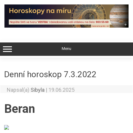
Skip
to
content
Menu
Denní horoskop 7.3.2022
Napsal(a)
Sibyla
|
19.06.2025
Beran