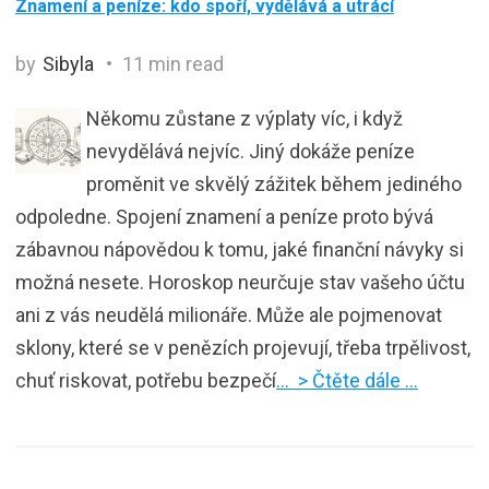
Znamení a peníze: kdo spoří, vydělává a utrácí
by
Sibyla
11 min read
Někomu zůstane z výplaty víc, i když
nevydělává nejvíc. Jiný dokáže peníze
proměnit ve skvělý zážitek během jediného
odpoledne. Spojení znamení a peníze proto bývá
zábavnou nápovědou k tomu, jaké finanční návyky si
možná nesete. Horoskop neurčuje stav vašeho účtu
ani z vás neudělá milionáře. Může ale pojmenovat
sklony, které se v penězích projevují, třeba trpělivost,
chuť riskovat, potřebu bezpečí
… > Čtěte dále …