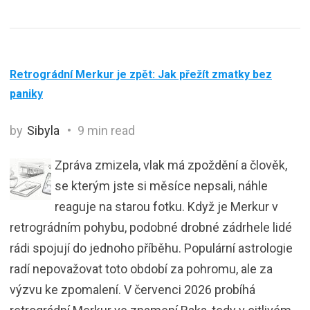
Retrográdní Merkur je zpět: Jak přežít zmatky bez
paniky
by
Sibyla
9 min read
Zpráva zmizela, vlak má zpoždění a člověk,
se kterým jste si měsíce nepsali, náhle
reaguje na starou fotku. Když je Merkur v
retrográdním pohybu, podobné drobné zádrhele lidé
rádi spojují do jednoho příběhu. Populární astrologie
radí nepovažovat toto období za pohromu, ale za
výzvu ke zpomalení. V červenci 2026 probíhá