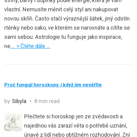
střihy, barvy i doplňky podle energie, která je vám
vlastní. Nemusíte měnit celý styl ani nakupovat
novou skříň. Často stačí výraznější šátek, jiný odstín
rtěnky nebo sako, ve kterém se narovnáte a cítíte se
sami sebou. Astrologie tu funguje jako inspirace,
ne
… > Čtěte dále …
Proč fungují horoskopy, i když jim nevěříte
by
Sibyla
8 min read
Přečtete si horoskop jen ze zvědavosti a
najednou vás zarazí věta o potřebě uznání,
únavě z lidí nebo obtížném rozhodování. Zní