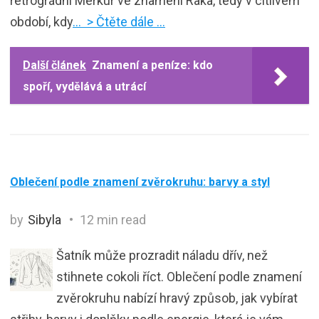
retrográdní Merkur ve znamení Raka, tedy v citlivém
období, kdy
… > Čtěte dále …
Další článek
Znamení a peníze: kdo
spoří, vydělává a utrácí
Oblečení podle znamení zvěrokruhu: barvy a styl
by
Sibyla
12 min read
Šatník může prozradit náladu dřív, než
stihnete cokoli říct. Oblečení podle znamení
zvěrokruhu nabízí hravý způsob, jak vybírat