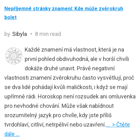
Nepříjemné stránky znamení: Kde může zvěrokruh
bolet
by
Sibyla
8 min read
Každé znamení má vlastnost, která je na
první pohled obdivuhodná, ale v horší chvíli
dokáže druhé unavit. Právě negativní
vlastnosti znamení zvěrokruhu často vysvětlují, proč
se dva lidé pohádají kvůli maličkosti, i když se mají
upřímně rádi. Horoskop není rozsudek ani omluvenka
pro nevhodné chování. Může však nabídnout
srozumitelný jazyk pro chvíle, kdy jste příliš
tvrdohlaví, citliví, netrpěliví nebo uzavření.
… > Čtěte
dále …