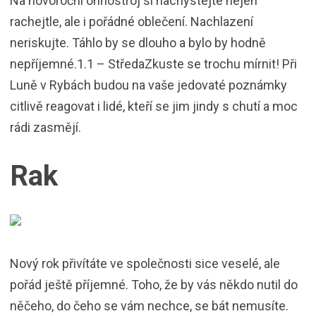
Na novoroční ohňostroj si nachystejte nejen
rachejtle, ale i pořádné oblečení. Nachlazení
neriskujte. Táhlo by se dlouho a bylo by hodně
nepříjemné.1.1 – StředaZkuste se trochu mírnit! Při
Luně v Rybách budou na vaše jedovaté poznámky
citlivě reagovat i lidé, kteří se jim jindy s chutí a moc
rádi zasmějí.
Rak
Nový rok přivítáte ve společnosti sice veselé, ale
pořád ještě příjemné. Toho, že by vás někdo nutil do
něčeho, do čeho se vám nechce, se bát nemusíte.