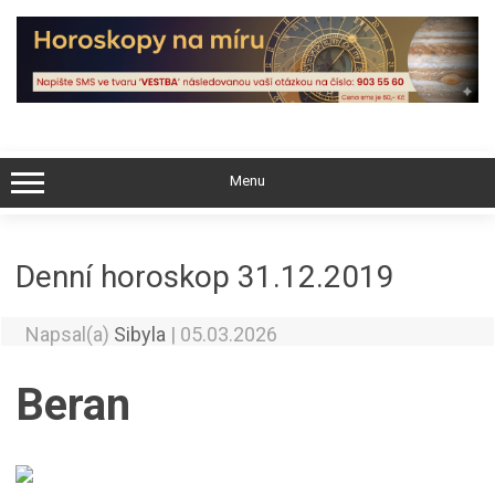
Skip
to
content
Menu
Denní horoskop 31.12.2019
Napsal(a)
Sibyla
|
05.03.2026
Beran