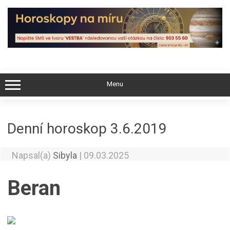
Skip
to
content
Menu
Denní horoskop 3.6.2019
Napsal(a)
Sibyla
|
09.03.2025
Beran