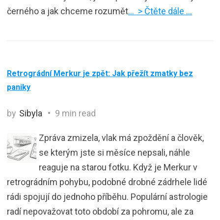
černého a jak chceme rozumět
… > Čtěte dále …
Retrográdní Merkur je zpět: Jak přežít zmatky bez
paniky
by
Sibyla
9 min read
Zpráva zmizela, vlak má zpoždění a člověk,
se kterým jste si měsíce nepsali, náhle
reaguje na starou fotku. Když je Merkur v
retrográdním pohybu, podobné drobné zádrhele lidé
rádi spojují do jednoho příběhu. Populární astrologie
radí nepovažovat toto období za pohromu, ale za