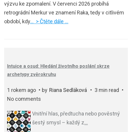
výzvu ke zpomalení. V červenci 2026 probíhá
retrográdní Merkur ve znamení Raka, tedy v citlivém
období, kdy
… > Čtěte dále …
Intuice a osud: Hledání životního poslání skrze
archetypy zvěrokruhu
1 rokem ago
by
Riana Sedláková
3 min read
No comments
Vnitřní hlas, předtucha nebo pověstný
šestý smysl – každý z
…