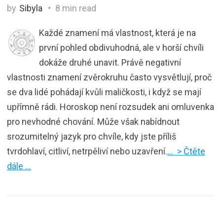
by
Sibyla
8 min read
Každé znamení má vlastnost, která je na
první pohled obdivuhodná, ale v horší chvíli
dokáže druhé unavit. Právě negativní
vlastnosti znamení zvěrokruhu často vysvětlují, proč
se dva lidé pohádají kvůli maličkosti, i když se mají
upřímně rádi. Horoskop není rozsudek ani omluvenka
pro nevhodné chování. Může však nabídnout
srozumitelný jazyk pro chvíle, kdy jste příliš
tvrdohlaví, citliví, netrpěliví nebo uzavření.
… > Čtěte
dále …