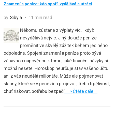
Znamení a peníze: kdo spoří, vydělává a utrácí
by
Sibyla
11 min read
Někomu zůstane z výplaty víc, i když
nevydělává nejvíc. Jiný dokáže peníze
proměnit ve skvělý zážitek během jediného
odpoledne. Spojení znamení a peníze proto bývá
zábavnou nápovědou k tomu, jaké finanční návyky si
možná nesete. Horoskop neurčuje stav vašeho účtu
ani z vás neudělá milionáře. Může ale pojmenovat
sklony, které se v penězích projevují, třeba trpělivost,
chuť riskovat, potřebu bezpečí
… > Čtěte dále …