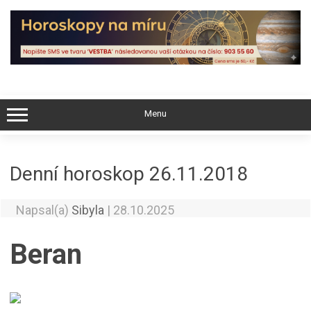
Skip
to
content
Menu
Denní horoskop 26.11.2018
Napsal(a)
Sibyla
|
28.10.2025
Beran