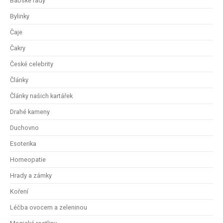
Babské rady
Bylinky
Čaje
Čakry
České celebrity
Články
Články našich kartářek
Drahé kameny
Duchovno
Esoterika
Homeopatie
Hrady a zámky
Koření
Léčba ovocem a zeleninou