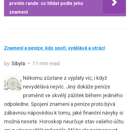
prvním rande: co hlídat podle jeho
znamení
Znamení a peníze: kdo spoří, vydělává a utrácí
by
Sibyla
11 min read
Někomu zůstane z výplaty víc, i když
nevydělává nejvíc. Jiný dokáže peníze
proměnit ve skvělý zážitek během jediného
odpoledne. Spojení znamení a peníze proto bývá
zábavnou nápovědou k tomu, jaké finanční návyky si
možná nesete. Horoskop neurčuje stav vašeho účtu