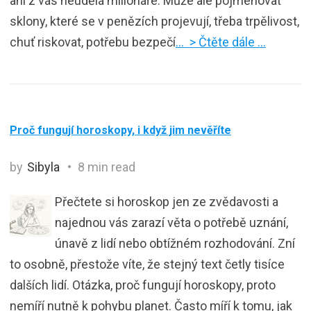
ani z vás neudělá milionáře. Může ale pojmenovat
sklony, které se v penězích projevují, třeba trpělivost,
chuť riskovat, potřebu bezpečí
… > Čtěte dále …
Proč fungují horoskopy, i když jim nevěříte
by
Sibyla
8 min read
Přečtete si horoskop jen ze zvědavosti a
najednou vás zarazí věta o potřebě uznání,
únavě z lidí nebo obtížném rozhodování. Zní
to osobně, přestože víte, že stejný text četly tisíce
dalších lidí. Otázka, proč fungují horoskopy, proto
nemíří nutně k pohybu planet. Často míří k tomu, jak