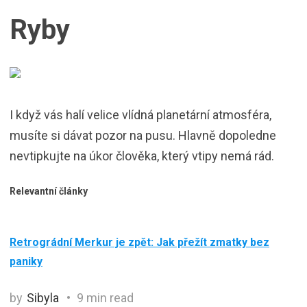
Ryby
I když vás halí velice vlídná planetární atmosféra,
musíte si dávat pozor na pusu. Hlavně dopoledne
nevtipkujte na úkor člověka, který vtipy nemá rád.
Relevantní články
Retrográdní Merkur je zpět: Jak přežít zmatky bez
paniky
by
Sibyla
9 min read