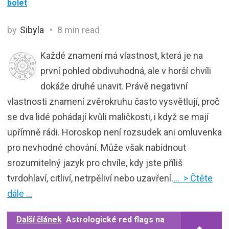
bolet
by
Sibyla
8 min read
Každé znamení má vlastnost, která je na
první pohled obdivuhodná, ale v horší chvíli
dokáže druhé unavit. Právě negativní
vlastnosti znamení zvěrokruhu často vysvětlují, proč
se dva lidé pohádají kvůli maličkosti, i když se mají
upřímně rádi. Horoskop není rozsudek ani omluvenka
pro nevhodné chování. Může však nabídnout
srozumitelný jazyk pro chvíle, kdy jste příliš
tvrdohlaví, citliví, netrpěliví nebo uzavření.
… > Čtěte
dále …
Další článek
Astrologické red flags na