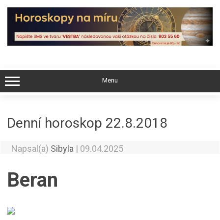
Skip
to
content
Menu
Denní horoskop 22.8.2018
Napsal(a)
Sibyla
|
09.04.2025
Beran