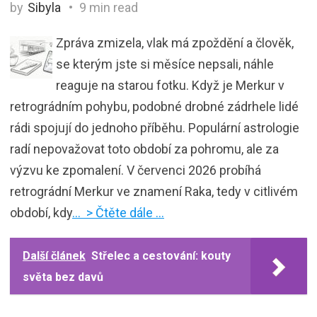
by
Sibyla
9 min read
Zpráva zmizela, vlak má zpoždění a člověk,
se kterým jste si měsíce nepsali, náhle
reaguje na starou fotku. Když je Merkur v
retrográdním pohybu, podobné drobné zádrhele lidé
rádi spojují do jednoho příběhu. Populární astrologie
radí nepovažovat toto období za pohromu, ale za
výzvu ke zpomalení. V červenci 2026 probíhá
retrográdní Merkur ve znamení Raka, tedy v citlivém
období, kdy
… > Čtěte dále …
Další článek
Střelec a cestování: kouty
světa bez davů