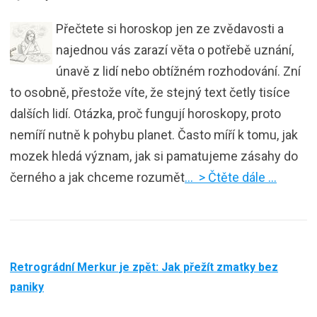
Přečtete si horoskop jen ze zvědavosti a
najednou vás zarazí věta o potřebě uznání,
únavě z lidí nebo obtížném rozhodování. Zní
to osobně, přestože víte, že stejný text četly tisíce
dalších lidí. Otázka, proč fungují horoskopy, proto
nemíří nutně k pohybu planet. Často míří k tomu, jak
mozek hledá význam, jak si pamatujeme zásahy do
černého a jak chceme rozumět
… > Čtěte dále …
Retrográdní Merkur je zpět: Jak přežít zmatky bez
paniky