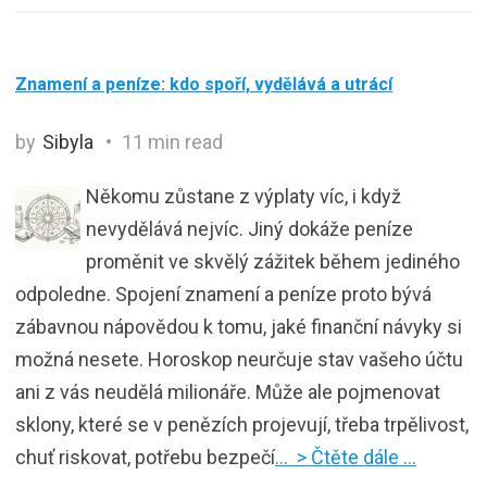
Znamení a peníze: kdo spoří, vydělává a utrácí
by
Sibyla
11 min read
Někomu zůstane z výplaty víc, i když
nevydělává nejvíc. Jiný dokáže peníze
proměnit ve skvělý zážitek během jediného
odpoledne. Spojení znamení a peníze proto bývá
zábavnou nápovědou k tomu, jaké finanční návyky si
možná nesete. Horoskop neurčuje stav vašeho účtu
ani z vás neudělá milionáře. Může ale pojmenovat
sklony, které se v penězích projevují, třeba trpělivost,
chuť riskovat, potřebu bezpečí
… > Čtěte dále …