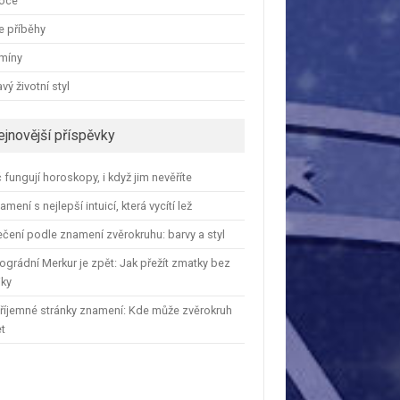
oce
e příběhy
amíny
vý životní styl
ejnovější příspěvky
 fungují horoskopy, i když jim nevěříte
amení s nejlepší intuicí, která vycítí lež
čení podle znamení zvěrokruhu: barvy a styl
ográdní Merkur je zpět: Jak přežít zmatky bez
iky
říjemné stránky znamení: Kde může zvěrokruh
et