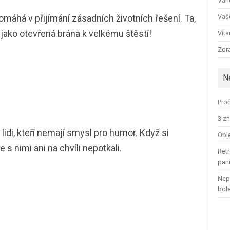
Ván
áhá v přijímání zásadních životních řešení. Ta,
Vaš
jako otevřená brána k velkému štěstí!
Vit
Zdra
N
Proč
3 zn
 lidi, kteří nemají smysl pro humor. Když si
Oble
 s nimi ani na chvíli nepotkali.
Retr
pan
Nep
bol