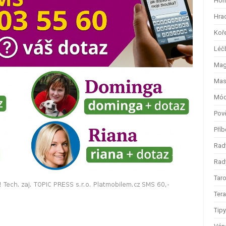
Hom
Hra
Koř
Léč
Magi
Mas
Mód
Pov
Příb
Rad
Rady
Taro
Ter
Tip