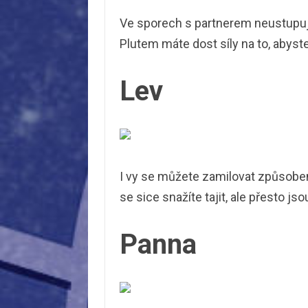
Ve sporech s partnerem neustupujt
Plutem máte dost síly na to, abyst
Lev
I vy se můžete zamilovat způsobem,
se sice snažíte tajit, ale přesto js
Panna