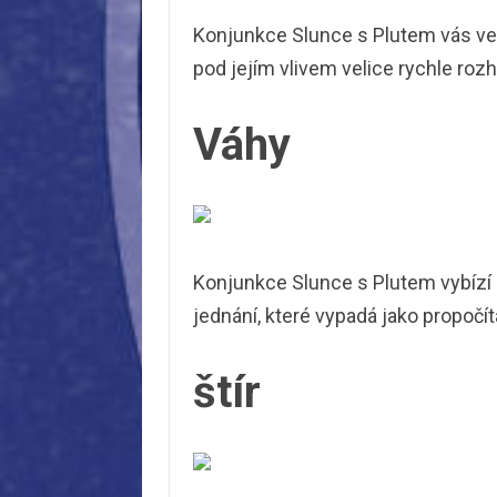
Konjunkce Slunce s Plutem vás v
pod jejím vlivem velice rychle roz
Váhy
Konjunkce Slunce s Plutem vybízí k
jednání, které vypadá jako propočíta
štír