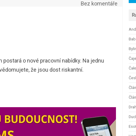
Bez komentáře
R
And
Bab
Byli
Čaj
 postará o nové pracovní nabídky. Na jednu
Čak
 uvědomujete, že jsou dost riskantní.
Česk
Člá
Člán
Dra
Duc
Esot