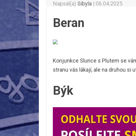
Napsal(a)
Sibyla
|
06.04.2025
Beran
Konjunkce Slunce s Plutem se vám
stranu vás lákají, ale na druhou si
Býk