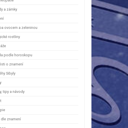
eopatie
dy a zámky
ení
ba ovocem a zeleninou
cké rostliny
áže
a podle horoskopu
ěsti o znamení
ěhy Sibyly
y
, tipy a návody
t
apie
y dle znamení