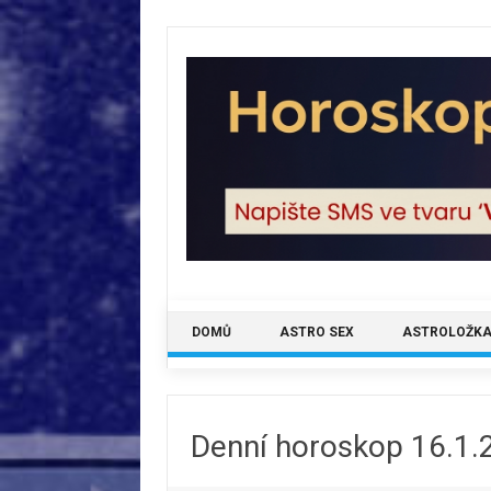
Skip
to
content
DOMŮ
ASTRO SEX
ASTROLOŽKA
Denní horoskop 16.1.