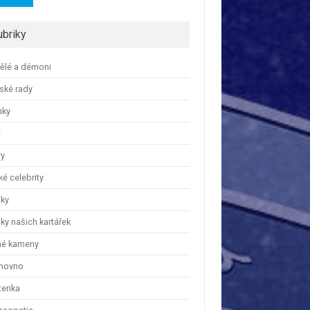
ubriky
ělé a démoni
ské rady
nky
e
ry
é celebrity
nky
ky našich kartářek
hé kameny
hovno
erika