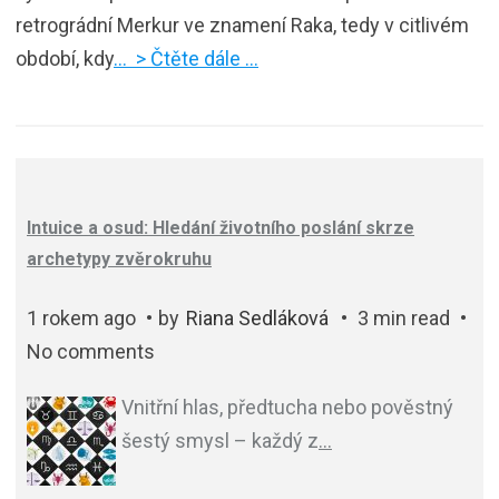
retrográdní Merkur ve znamení Raka, tedy v citlivém
období, kdy
… > Čtěte dále …
Intuice a osud: Hledání životního poslání skrze
archetypy zvěrokruhu
1 rokem ago
by
Riana Sedláková
3 min read
No comments
Vnitřní hlas, předtucha nebo pověstný
šestý smysl – každý z
…