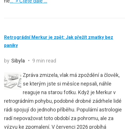
ne
… > Čtěte dále …
Retrográdní Merkur je zpět: Jak přežít zmatky bez
paniky
by
Sibyla
9 min read
Zpráva zmizela, vlak má zpoždění a člověk,
se kterým jste si měsíce nepsali, náhle
reaguje na starou fotku. Když je Merkur v
retrográdním pohybu, podobné drobné zádrhele lidé
rádi spojují do jednoho příběhu. Populární astrologie
radí nepovažovat toto období za pohromu, ale za
výzvu ke zpomalení. V červenci 2026 probíhá