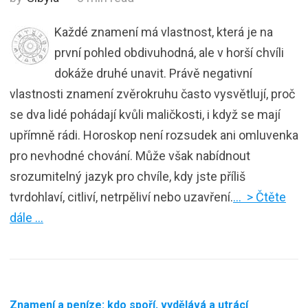
Každé znamení má vlastnost, která je na
první pohled obdivuhodná, ale v horší chvíli
dokáže druhé unavit. Právě negativní
vlastnosti znamení zvěrokruhu často vysvětlují, proč
se dva lidé pohádají kvůli maličkosti, i když se mají
upřímně rádi. Horoskop není rozsudek ani omluvenka
pro nevhodné chování. Může však nabídnout
srozumitelný jazyk pro chvíle, kdy jste příliš
tvrdohlaví, citliví, netrpěliví nebo uzavření.
… > Čtěte
dále …
Znamení a peníze: kdo spoří, vydělává a utrácí