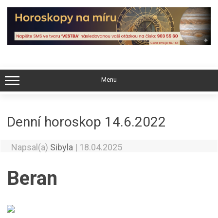
Skip
to
content
Menu
Denní horoskop 14.6.2022
Napsal(a)
Sibyla
|
18.04.2025
Beran