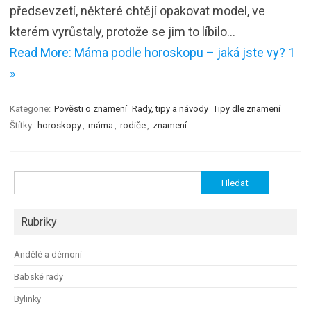
předsevzetí, některé chtějí opakovat model, ve
kterém vyrůstaly, protože se jim to líbilo…
Read More: Máma podle horoskopu – jaká jste vy? 1
»
Kategorie:
Pověsti o znamení
Rady, tipy a návody
Tipy dle znamení
Štítky:
horoskopy
,
máma
,
rodiče
,
znamení
Vyhledávání
Rubriky
Andělé a démoni
Babské rady
Bylinky