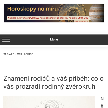
Skip
to
content
Menu
TAG ARCHIVES:
RODIČE
Znamení rodičů a váš příběh: co o
vás prozradí rodinný zvěrokruh
N
ě