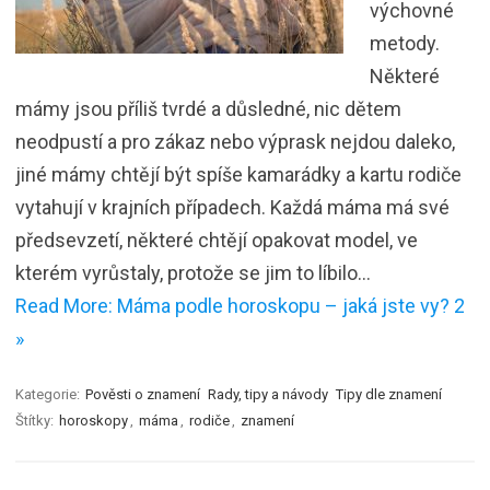
výchovné
metody.
Některé
mámy jsou příliš tvrdé a důsledné, nic dětem
neodpustí a pro zákaz nebo výprask nejdou daleko,
jiné mámy chtějí být spíše kamarádky a kartu rodiče
vytahují v krajních případech. Každá máma má své
předsevzetí, některé chtějí opakovat model, ve
kterém vyrůstaly, protože se jim to líbilo…
Read More: Máma podle horoskopu – jaká jste vy? 2
»
Kategorie:
Pověsti o znamení
Rady, tipy a návody
Tipy dle znamení
Štítky:
horoskopy
,
máma
,
rodiče
,
znamení