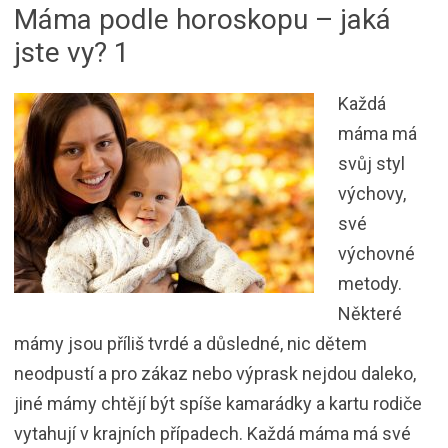
Máma podle horoskopu – jaká
jste vy? 1
Každá
máma má
svůj styl
výchovy,
své
výchovné
metody.
Některé
mámy jsou příliš tvrdé a důsledné, nic dětem
neodpustí a pro zákaz nebo výprask nejdou daleko,
jiné mámy chtějí být spíše kamarádky a kartu rodiče
vytahují v krajních případech. Každá máma má své