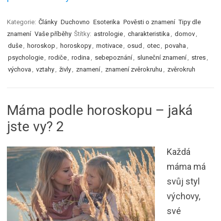
Kategorie:
Články
Duchovno
Esoterika
Pověsti o znamení
Tipy dle
znamení
Vaše příběhy
Štítky:
astrologie
,
charakteristika
,
domov
,
duše
,
horoskop
,
horoskopy
,
motivace
,
osud
,
otec
,
povaha
,
psychologie
,
rodiče
,
rodina
,
sebepoznání
,
sluneční znamení
,
stres
,
výchova
,
vztahy
,
živly
,
znamení
,
znamení zvěrokruhu
,
zvěrokruh
Máma podle horoskopu – jaká
jste vy? 2
Každá
máma má
svůj styl
výchovy,
své