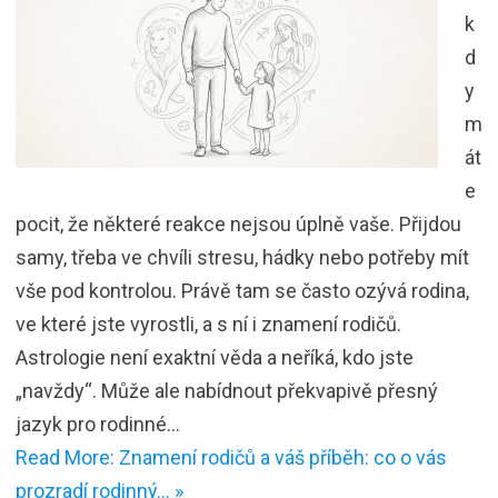
k
d
y
m
át
e
pocit, že některé reakce nejsou úplně vaše. Přijdou
samy, třeba ve chvíli stresu, hádky nebo potřeby mít
vše pod kontrolou. Právě tam se často ozývá rodina,
ve které jste vyrostli, a s ní i znamení rodičů.
Astrologie není exaktní věda a neříká, kdo jste
„navždy“. Může ale nabídnout překvapivě přesný
jazyk pro rodinné…
Read More: Znamení rodičů a váš příběh: co o vás
prozradí rodinný… »