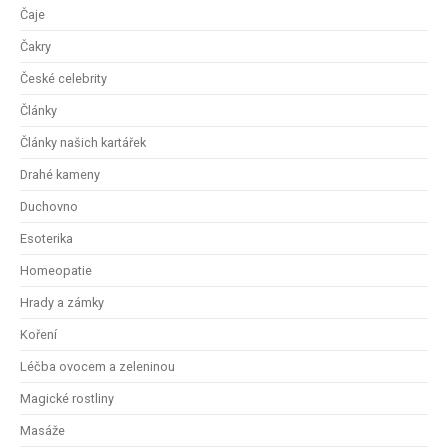
Čaje
Čakry
České celebrity
Články
Články našich kartářek
Drahé kameny
Duchovno
Esoterika
Homeopatie
Hrady a zámky
Koření
Léčba ovocem a zeleninou
Magické rostliny
Masáže